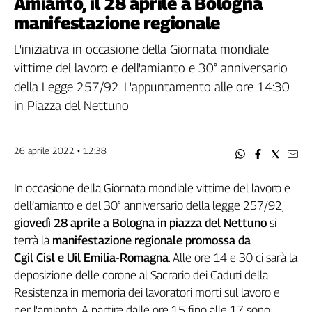
Amianto, il 28 aprile a Bologna
Filcams
manifestazione regionale
Filctem
Fillea
L'iniziativa in occasione della Giornata mondiale
Filt
vittime del lavoro e dell'amianto e 30° anniversario
Fiom
della Legge 257/92. L'appuntamento alle ore 14:30
Fisac
in Piazza del Nettuno
Flai
Flc
26 aprile 2022 • 12:38
Fp
Nidil
In occasione della Giornata mondiale vittime del lavoro e
Slc
dell’amianto e del 30° anniversario della legge 257/92,
Spi
giovedì 28 aprile a Bologna in piazza del Nettuno
si
Inca
terrà la
manifestazione regionale promossa da
Caaf
Cgil Cisl e Uil Emilia-Romagna
. Alle ore 14 e 30 ci sarà la
Speciali
deposizione delle corone al Sacrario dei Caduti della
Resistenza in memoria dei lavoratori morti sul lavoro e
G8
per l'amianto. A partire dalle ore 15 fino alle 17 sono
di