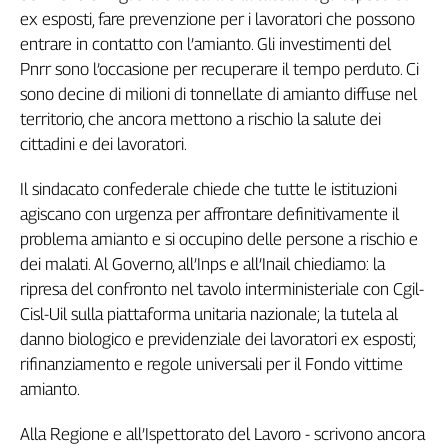
Girasoli
ex esposti, fare prevenzione per i lavoratori che possono
Il
entrare in contatto con l’amianto. Gli investimenti del
Sassolino
Pnrr sono l’occasione per recuperare il tempo perduto. Ci
Linea
sono decine di milioni di tonnellate di amianto diffuse nel
Economica
territorio, che ancora mettono a rischio la salute dei
Tech
cittadini e dei lavoratori.
It
Easy
Il sindacato confederale chiede che tutte le istituzioni
Inserti
agiscano con urgenza per affrontare definitivamente il
problema amianto e si occupino delle persone a rischio e
Idea
dei malati. Al Governo, all’Inps e all’Inail chiediamo: la
Diffusa
ripresa del confronto nel tavolo interministeriale con Cgil-
InFlai
Cisl-Uil sulla piattaforma unitaria nazionale; la tutela al
Le
danno biologico e previdenziale dei lavoratori ex esposti;
trasmissioni
rifinanziamento e regole universali per il Fondo vittime
tv
amianto.
Work
in
Alla Regione e all’Ispettorato del Lavoro - scrivono ancora
Progress