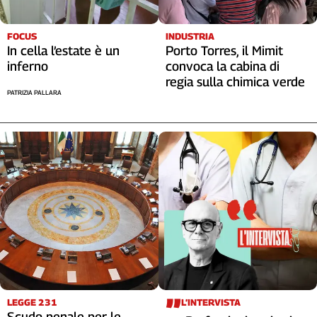
FOCUS
INDUSTRIA
In cella l’estate è un
Porto Torres, il Mimit
inferno
convoca la cabina di
regia sulla chimica verde
PATRIZIA PALLARA
LEGGE 231
L’INTERVISTA
Scudo penale per le