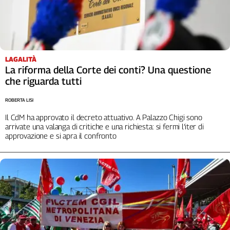
Cerca
Contatti
LAGALITÀ
La riforma della Corte dei conti? Una questione
La
che riguarda tutti
redazione
ROBERTA LISI
Newsletter
Il CdM ha approvato il decreto attuativo. A Palazzo Chigi sono
arrivate una valanga di critiche e una richiesta: si fermi l’iter di
approvazione e si apra il confronto
Social