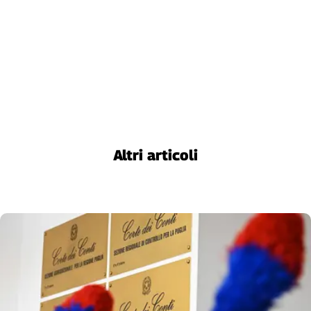
Liguria
Lombardia
Marche
Piemonte
Puglia
Sardegna
Sicilia
Toscana
Trentino
Altri articoli
Umbria
Valle
D'Aosta
Veneto
Archivio
Storico
1955-
2014