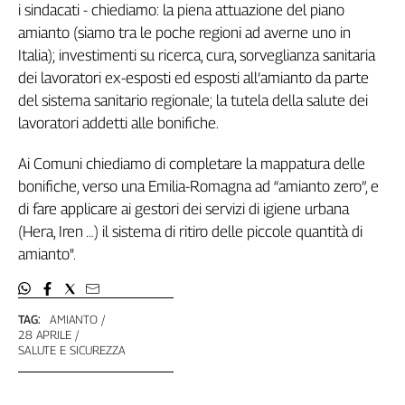
i sindacati - chiediamo: la piena attuazione del piano
L'Italia
amianto (siamo tra le poche regioni ad averne uno in
nel
Italia); investimenti su ricerca, cura, sorveglianza sanitaria
Lavoro
dei lavoratori ex-esposti ed esposti all’amianto da parte
Territori
del sistema sanitario regionale; la tutela della salute dei
lavoratori addetti alle bonifiche.
Abruzzo-
Molise
Ai Comuni chiediamo di completare la mappatura delle
Alto
bonifiche, verso una Emilia-Romagna ad “amianto zero”, e
Adige
di fare applicare ai gestori dei servizi di igiene urbana
Basilicata
(Hera, Iren …) il sistema di ritiro delle piccole quantità di
Calabria
amianto".
Campania
Emilia-
Romagna
TAG:
AMIANTO
Friuli
28 APRILE
Venezia
SALUTE E SICUREZZA
Giulia
Lazio