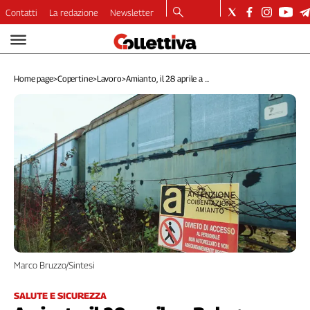
Contatti
La redazione
Newsletter
Video
Podcast
Home page
>
Copertine
>
Lavoro
>
Amianto, il 28 aprile a ...
Dirette
Longform
Copertine
Economia
Lavoro
Ambiente
Diritti
Welfare
Italia
Internazionale
Culture
Marco Bruzzo/Sintesi
Categorie
SALUTE E SICUREZZA