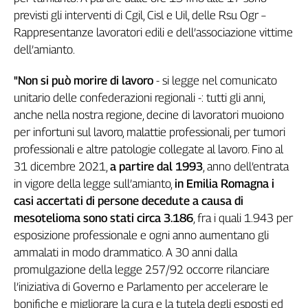
previsti gli interventi di Cgil, Cisl e Uil, delle Rsu Ogr –
Genova,
il
Rappresentanze lavoratori edili e dell’associazione vittime
sangue
dell’amianto.
della
ragione
"Non si può morire di lavoro
- si legge nel comunicato
120
unitario delle confederazioni regionali -: tutti gli anni,
anni
anche nella nostra regione, decine di lavoratori muoiono
Cgil
per infortuni sul lavoro, malattie professionali, per tumori
Collettiva
professionali e altre patologie collegate al lavoro. Fino al
Academy
31 dicembre 2021,
a partire dal 1993
, anno dell’entrata
Collettiva
in vigore della legge sull’amianto,
in Emilia Romagna i
Play
casi accertati di persone decedute a causa di
Rubriche
mesotelioma sono stati circa 3.186
, fra i quali 1.943 per
Collettiva
esposizione professionale e ogni anno aumentano gli
Talk
ammalati in modo drammatico. A 30 anni dalla
La
promulgazione della legge 257/92 occorre rilanciare
settimana
l’iniziativa di Governo e Parlamento per accelerare le
Collettiva
bonifiche e migliorare la cura e la tutela degli esposti ed