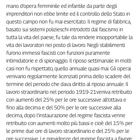
mano d’opera femminile ed infantile da parte degli
Cerca
imprenditori non ebbe limite ed il controllo dello Stato in
questo campo non fu mai esercitato. Il regime di fabbrica,
Contatti
basato sui sistemi polizieschi introdotti dal fascismo in
tutta la vita del paese, fu tale da rendere insopportabile la
La
vita dei lavoratori nei posto di lavoro. Negli stabilimenti
furono immessi fascisti con funzioni puramente
redazione
intimidatorie e di spionaggio. Il riposo settimanale in molti
casi non fu rispettato, quello annuale quasi mai. Gli operai
Newsletter
venivano regolarmente licenziati prima dello scadere del
termine del periodo che dava diritto al riposo annuale. Il
Social
lavoro straordinario nel periodo 1919-21veniva retribuito
con aumenti del 25% per le ore successive all’ottava e
fino alla decima e del 50% per le ore successive alla
decima, dopo l’instaurazione del regime fascista venne
retribuito con aumenti molto più bassi e cioè del 15% per
le prime due ore di lavoro straordinario e del 25% per le
ore successive. Le previdenze del regime fascista a favore