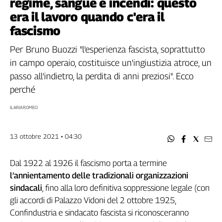
regime, sangue e incendi: questo
Filcams
era il lavoro quando c'era il
Filctem
fascismo
Fillea
Filt
Per Bruno Buozzi "l’esperienza fascista, soprattutto
Fiom
in campo operaio, costituisce un'ingiustizia atroce, un
Fisac
passo all’indietro, la perdita di anni preziosi". Ecco
Flai
perché
Flc
ILARIA ROMEO
Fp
Nidil
Slc
13 ottobre 2021 • 04:30
Spi
Inca
Dal 1922 al 1926 il fascismo porta a termine
Caaf
l’annientamento delle tradizionali organizzazioni
sindacali
, fino alla loro definitiva soppressione legale (con
Speciali
gli accordi di Palazzo Vidoni del 2 ottobre 1925,
G8
Confindustria e sindacato fascista si riconosceranno
di