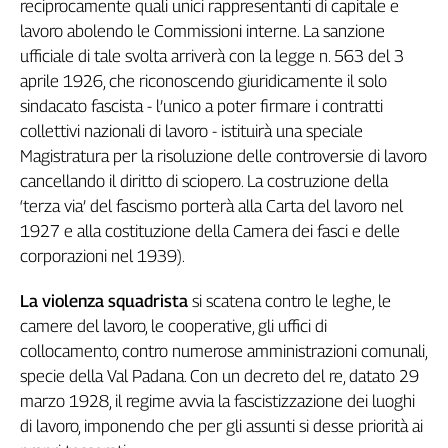
reciprocamente quali unici rappresentanti di capitale e
Genova,
lavoro abolendo le Commissioni interne. La sanzione
il
ufficiale di tale svolta arriverà con la legge n. 563 del 3
sangue
aprile 1926, che riconoscendo giuridicamente il solo
della
sindacato fascista - l’unico a poter firmare i contratti
ragione
collettivi nazionali di lavoro - istituirà una speciale
120
anni
Magistratura per la risoluzione delle controversie di lavoro
Cgil
cancellando il diritto di sciopero. La costruzione della
Collettiva
‘terza via’ del fascismo porterà alla Carta del lavoro nel
Academy
1927 e alla costituzione della Camera dei fasci e delle
corporazioni nel 1939).
Collettiva
Play
La violenza squadrista
si scatena contro le leghe, le
Rubriche
camere del lavoro, le cooperative, gli uffici di
Collettiva
collocamento, contro numerose amministrazioni comunali,
Talk
specie della Val Padana. Con un decreto del re, datato 29
La
marzo 1928, il regime avvia la fascistizzazione dei luoghi
settimana
di lavoro, imponendo che per gli assunti si desse priorità ai
Collettiva