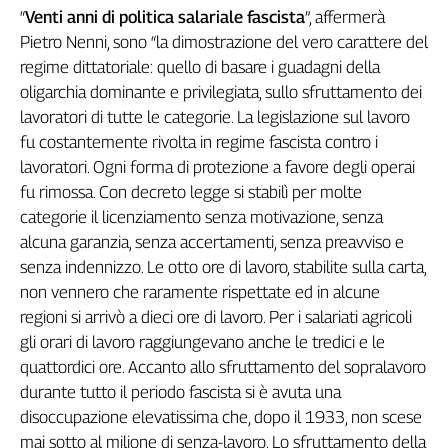
Liguria
“
Venti anni di politica salariale fascista
”, affermerà
Lombardia
Pietro Nenni, sono “la dimostrazione del vero carattere del
Marche
regime dittatoriale: quello di basare i guadagni della
Piemonte
oligarchia dominante e privilegiata, sullo sfruttamento dei
Puglia
lavoratori di tutte le categorie. La legislazione sul lavoro
Sardegna
fu costantemente rivolta in regime fascista contro i
Sicilia
lavoratori. Ogni forma di protezione a favore degli operai
Toscana
fu rimossa. Con decreto legge si stabilì per molte
Trentino
categorie il licenziamento senza motivazione, senza
Umbria
alcuna garanzia, senza accertamenti, senza preavviso e
Valle
senza indennizzo. Le otto ore di lavoro, stabilite sulla carta,
D'Aosta
non vennero che raramente rispettate ed in alcune
Veneto
regioni si arrivò a dieci ore di lavoro. Per i salariati agricoli
gli orari di lavoro raggiungevano anche le tredici e le
Archivio
quattordici ore. Accanto allo sfruttamento del sopralavoro
Storico
1955-
durante tutto il periodo fascista si è avuta una
2014
disoccupazione elevatissima che, dopo il 1933, non scese
mai sotto al milione di senza-lavoro. Lo sfruttamento della