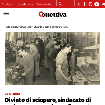
Contatti
La redazione
Newsletter
Video
Podcast
Home page
>
Copertine
>
Italia
>
Divieto di sciopero, sin...
Dirette
Longform
Copertine
Economia
Lavoro
Ambiente
Diritti
Welfare
Italia
Internazionale
Culture
LA STORIA
Divieto di sciopero, sindacato di
Categorie