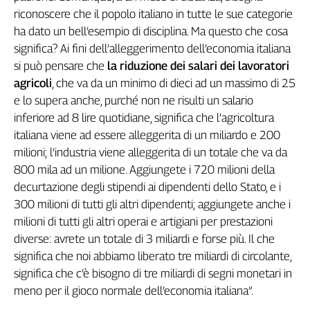
riconoscere che il popolo italiano in tutte le sue categorie
L'Italia
nel
ha dato un bell’esempio di disciplina. Ma questo che cosa
Lavoro
significa? Ai fini dell’alleggerimento dell’economia italiana
si può pensare che
la riduzione dei salari dei lavoratori
Territori
agricoli
, che va da un minimo di dieci ad un massimo di 25
Abruzzo-
e lo supera anche, purché non ne risulti un salario
Molise
inferiore ad 8 lire quotidiane, significa che l’agricoltura
Alto
italiana viene ad essere alleggerita di un miliardo e 200
Adige
milioni; l’industria viene alleggerita di un totale che va da
Basilicata
800 mila ad un milione. Aggiungete i 720 milioni della
Calabria
decurtazione degli stipendi ai dipendenti dello Stato, e i
Campania
300 milioni di tutti gli altri dipendenti; aggiungete anche i
Emilia-
milioni di tutti gli altri operai e artigiani per prestazioni
Romagna
diverse: avrete un totale di 3 miliardi e forse più. Il che
Friuli
significa che noi abbiamo liberato tre miliardi di circolante,
Venezia
significa che c’è bisogno di tre miliardi di segni monetari in
Giulia
meno per il gioco normale dell’economia italiana”.
Lazio