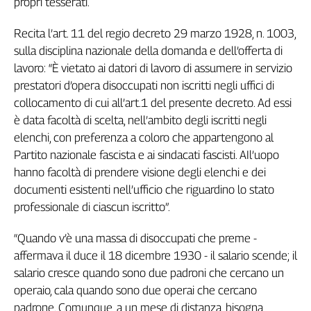
propri tesserati.
Girasoli
Il
Recita l’art. 11 del regio decreto 29 marzo 1928, n. 1003,
Sassolino
sulla disciplina nazionale della domanda e dell’offerta di
Linea
lavoro: “È vietato ai datori di lavoro di assumere in servizio
Economica
prestatori d’opera disoccupati non iscritti negli uffici di
Tech
It
collocamento di cui all’art.1 del presente decreto. Ad essi
Easy
è data facoltà di scelta, nell’ambito degli iscritti negli
elenchi, con preferenza a coloro che appartengono al
Inserti
Partito nazionale fascista e ai sindacati fascisti. AIl’uopo
Idea
hanno facoltà di prendere visione degli elenchi e dei
Diffusa
documenti esistenti nell’ufficio che riguardino lo stato
InFlai
professionale di ciascun iscritto”.
Le
“Quando v’è una massa di disoccupati che preme -
trasmissioni
tv
affermava il duce il 18 dicembre 1930 - il salario scende; il
salario cresce quando sono due padroni che cercano un
Work
operaio, cala quando sono due operai che cercano
in
padrone. Comunque, a un mese di distanza, bisogna
Progress