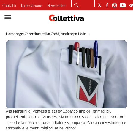
Contatti
La redazione
Newsletter
Video
Podcast
Home page
>
Copertine
>
Italia
>
Covid, l’anticorpo Made ...
Dirette
Longform
Copertine
Economia
Lavoro
Ambiente
Diritti
Welfare
Italia
Internazionale
Alla Menarini di Pomezia si sta sviluppando uno dei farmaci più
Culture
promettenti contro il virus. “Ma siamo un’eccezione - dice un lavoratore
-, perché la ricerca di base in Italia è scomparsa. Mancano investimenti e
Categorie
strategia, e le menti migliori se ne vanno”