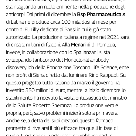
Liguria
sta ritagliando un ruolo eminente nella produzione degli
Lombardia
anticorpi. Dai primi di dicembre la
Bsp Pharmaceuticals
Marche
di Latina ne produce circa 100 mila dosi al mese per
Piemonte
conto di Eli Lilly dedicate ai Paesi in cui è già stato
Puglia
autorizzato. La produzione italiana a regime nel 2021 sarà
Sardegna
di circa 2 milioni di flaconi. Alla
Menarini
di Pomezia,
Sicilia
invece, in collaborazione con lo Spallanzani, si sta
Toscana
sviluppando l'anticorpo del Monoclonal antibody
Trentino
discovery lab della Fondazione Toscana Life Science, ente
Umbria
non profit di Siena diretto dal luminare Rino Rappuoli. Su
Valle
questo progetto tutto italiano da marzo il governo ha
D'Aosta
investito 380 milioni di euro, mentre a inizio dicembre lo
Veneto
stabilimento ha ricevuto la visita entusiastica del ministro
della Salute Roberto Speranza. La produzione vera e
Archivio
propria, però, salvo problemi inizierà solo a primavera.
Storico
1955-
Anche se, a detta dei suoi creatori, questo farmaco
2014
promette di rivelarsi il più efficace tra quelli in fase di
studio. I test clinici, in ogni caso, dovrebbero partire a