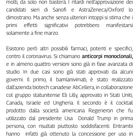
molti, da solo non basterà. I ritardi nell'approvazione dei
Genova,
candidati sieri di Sanofi e AstraZeneca/Oxford lo
il
dimostrano. Ma anche senza ulteriori intoppi si stima che i
sangue
primi effetti significativi potrebbero manifestarsi
della
solamente a fine marzo.
ragione
120
anni
Esistono però altri possibili farmaci, potenti e specifici,
Cgil
contro il coronavirus. Si chiamano
anticorpi monoclonali,
Collettiva
e in almeno quattro versioni sono già in fase avanzata di
Academy
studio. In due casi sono già stati approvati da alcuni
governi. Il primo, il bamlanivimab, è stato realizzato
Collettiva
dall'azienda biotech canadese AbCellera, in collaborazione
Play
Rubriche
col gruppo statunitense Eli Lilly, approvato in Stati Uniti,
Canada, Israele ed Ungheria. Il secondo è il cocktail
Collettiva
prodotto dalla società americana Regeneron che fu
Talk
utilizzato dal presidente Usa Donald Trump in prima
La
persona, con risultati piuttosto soddisfacenti. Entrambi
settimana
Collettiva
hanno infatti già ottenuto la concessione per uso in