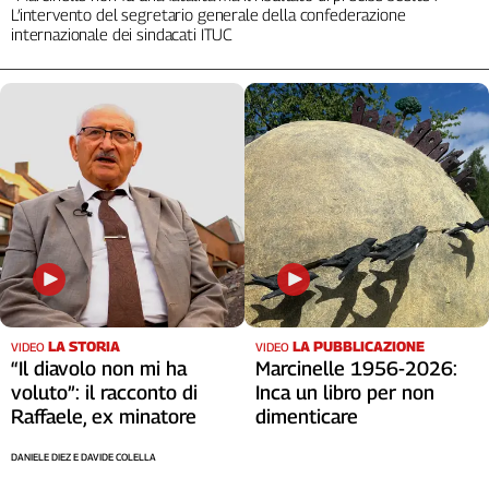
L’intervento del segretario generale della confederazione
internazionale dei sindacati ITUC
LA STORIA
LA PUBBLICAZIONE
VIDEO
VIDEO
“Il diavolo non mi ha
Marcinelle 1956-2026:
voluto”: il racconto di
Inca un libro per non
Raffaele, ex minatore
dimenticare
DANIELE DIEZ E DAVIDE COLELLA