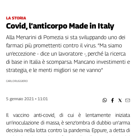
Filcams
Filctem
LA STORIA
Fillea
Covid, l’anticorpo Made in Italy
Filt
Fiom
Alla Menarini di Pomezia si sta sviluppando uno dei
Fisac
farmaci più promettenti contro il virus. “Ma siamo
Flai
un’eccezione - dice un lavoratore -, perché la ricerca
Flc
di base in Italia è scomparsa. Mancano investimenti e
Fp
strategia, e le menti migliori se ne vanno”
Nidil
CARLO RUGGIERO
Slc
Spi
Inca
5 gennaio 2021 • 11:01
Caaf
Il vaccino anti-covid, di cui è lentamente iniziata
Speciali
un'inoculazione di massa, è senz’ombra di dubbio un'arma
G8
decisiva nella lotta contro la pandemia. Eppure, a detta di
di