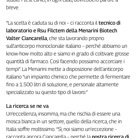
Cerca
breve.
“La scelta è caduta su di noi – ci racconta il
tecnico di
Contatti
laboratorio e Rsu Filctem della Menarini Biotech
Valter Ciancarella
, che sta lavorando proprio
La
sull'anticorpo monoclonale italiano – perché abbiamo un
know-how molto alto e siamo in grado di coltivare grosse
redazione
quantità di farmaco. Così facendo possiamo accorciare i
tempi”. La Menarini mette a disposizione dell’anticorpo
Newsletter
italiano “un impianto chimico che permette di fermentare
fino a 1.500 litri di soluzione, e personale altamente
Social
specializzato su questo tipo di lavoro.”
La ricerca se ne va
Un’eccellenza, insomma, ma che rischia di essere una
mosca bianca in un settore, quello della ricerca, che in
Italia soffre moltissimo. “Sì, noi siamo un'eccezione –
racconta ancora Ciancarella – perché la
nostra ricerca di