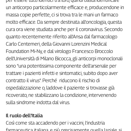
per essere tutti identici tra loro, quindi basta identificare
L'Italia
un anticorpo particolarmente efficace e, producendone in
nel
massa copie perfette, ci si trova tra le mani un farmaco
Lavoro
molto efficace. Da sempre destinata all'oncologia, questa
cura ora viene studiata anche per il coronavirus. Secondo
Territori
quanto recentemente riferito all'Ansa dal farmacologo
Abruzzo-
Carlo Centemeri, della Giovanni Lorenzini Medical
Molise
Foundation Mi-Ny, e dal virologo Francesco Broccolo
Alto
dell'Università di Milano Bicocca, gli anticorpi monoclonali
Adige
sono “una potentissima componente dell'arsenale per
Basilicata
trattare i pazienti infetti e sintomatici, subito dopo aver
Calabria
contratto il virus”. Perché riducono il rischio di
Campania
ospedalizzazione o, laddove il paziente si trovasse già
Emilia-
ricoverato, ne stabilizzano la condizione, intervenendo
Romagna
sulla sindrome indotta dal virus.
Friuli
Venezia
Il ruolo dell’Italia
Giulia
Così come sta accadendo per i vaccini, l’industria
Lazio
farmaceutica italiana, e più precisamente quella laziale, si