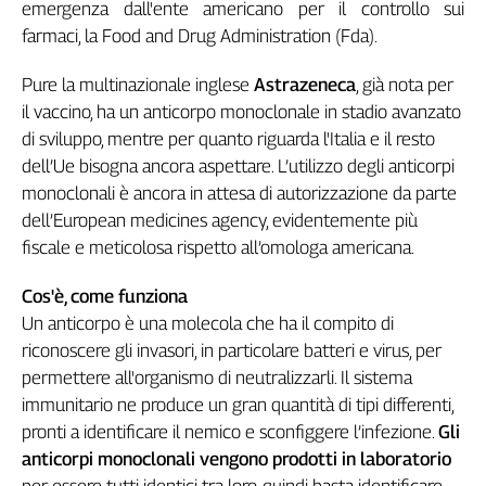
Girasoli
emergenza dall'ente americano per il controllo sui
Il
farmaci, la Food and Drug Administration (Fda).
Sassolino
Pure la multinazionale inglese
Astrazeneca
, già nota per
Linea
Economica
il vaccino, ha un anticorpo monoclonale in stadio avanzato
Tech
di sviluppo, mentre per quanto riguarda l'Italia e il resto
It
dell’Ue bisogna ancora aspettare. L’utilizzo degli anticorpi
Easy
monoclonali è ancora in attesa di autorizzazione da parte
dell’European medicines agency, evidentemente più
Inserti
fiscale e meticolosa rispetto all’omologa americana.
Idea
Diffusa
Cos'è, come funziona
InFlai
Un anticorpo è una molecola che ha il compito di
riconoscere gli invasori, in particolare batteri e virus, per
Le
permettere all'organismo di neutralizzarli. Il sistema
trasmissioni
tv
immunitario ne produce un gran quantità di tipi differenti,
pronti a identificare il nemico e sconfiggere l’infezione.
Gli
Work
anticorpi monoclonali vengono prodotti in laboratorio
in
Progress