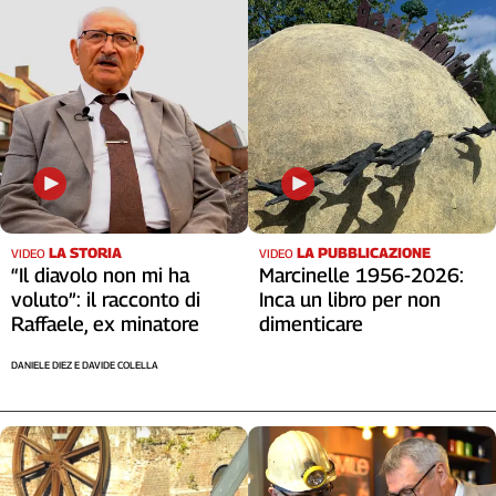
Cerca
Contatti
La
redazione
Newsletter
LA STORIA
LA PUBBLICAZIONE
VIDEO
VIDEO
“Il diavolo non mi ha
Marcinelle 1956-2026:
voluto”: il racconto di
Inca un libro per non
Social
Raffaele, ex minatore
dimenticare
DANIELE DIEZ E DAVIDE COLELLA