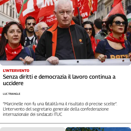
Liguria
Lombardia
Marche
Piemonte
Puglia
Sardegna
Sicilia
Toscana
Trentino
Umbria
L'INTERVENTO
Senza diritti e democrazia il lavoro continua a
Valle
uccidere
D'Aosta
Veneto
LUC TRIANGLE
“Marcinelle non fu una fatalità ma il risultato di precise scelte”.
Archivio
L’intervento del segretario generale della confederazione
Storico
internazionale dei sindacati ITUC
1955-
2014