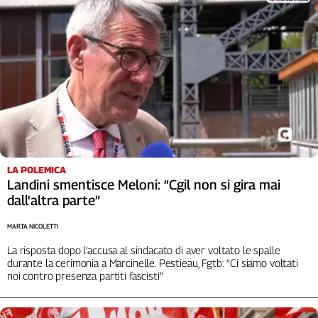
L'Italia
nel
Lavoro
Territori
Abruzzo-
Molise
Alto
Adige
Basilicata
LA POLEMICA
Landini smentisce Meloni: “Cgil non si gira mai
Calabria
dall'altra parte”
Campania
Emilia-
MARTA NICOLETTI
Romagna
La risposta dopo l’accusa al sindacato di aver voltato le spalle
Friuli
durante la cerimonia a Marcinelle. Pestieau, Fgtb: “Ci siamo voltati
Venezia
noi contro presenza partiti fascisti”
Giulia
Lazio