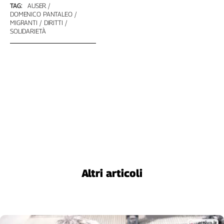
Girasoli
TAG:
AUSER
DOMENICO PANTALEO
Il
MIGRANTI
DIRITTI
Sassolino
SOLIDARIETÀ
Linea
Economica
Tech
It
Easy
Inserti
Idea
Diffusa
InFlai
Le
Altri articoli
trasmissioni
tv
Work
in
Progress