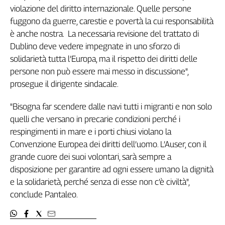
violazione del diritto internazionale. Quelle persone
Genova,
fuggono da guerre, carestie e povertà la cui responsabilità
il
sangue
è anche nostra. La necessaria revisione del trattato di
della
Dublino deve vedere impegnate in uno sforzo di
ragione
solidarietà tutta l’Europa, ma il rispetto dei diritti delle
120
persone non può essere mai messo in discussione",
anni
prosegue il dirigente sindacale.
Cgil
Collettiva
"Bisogna far scendere dalle navi tutti i migranti e non solo
Academy
quelli che versano in precarie condizioni perché i
respingimenti in mare e i porti chiusi violano la
Collettiva
Play
Convenzione Europea dei diritti dell’uomo. L’Auser, con il
Rubriche
grande cuore dei suoi volontari, sarà sempre a
disposizione per garantire ad ogni essere umano la dignità
Collettiva
Talk
e la solidarietà, perché senza di esse non c’è civiltà",
La
conclude Pantaleo.
settimana
Collettiva