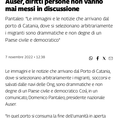
Auser, diritti persone non vanno
Filcams
mai messi in discussione
Filctem
Fillea
Pantaleo: "Le immagini e le notizie che arrivano dal
Filt
porto di Catania, dove si selezionano arbitrariamente
Fiom
i migranti sono drammatiche e non degne di un
Fisac
Paese civile e democratico"
Flai
Flc
7 novembre 2022 • 12:38
Fp
Nidil
Le immagini e le notizie che arrivano dal Porto di Catania,
Slc
dove si selezionano arbitrariamente i migranti, soccorsi e
Spi
salvati dalle navi delle Ong, sono drammatiche e non
Inca
degne di un Paese civile e democratico. Così, in un
Caaf
comunicato, Domenico Pantaleo, presidente nazionale
Speciali
Auser.
G8
"In quel porto si consuma la fine dell’umanità in aperta
di