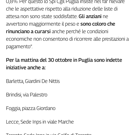
0,8%. Per questo lo Spi Cgil Puglia insiste nel far rilevare
L'Italia
che le aspettative rispetto alla riduzione delle liste di
nel
attesa non sono state soddisfatte.
Gli anziani
ne
Lavoro
avvertono maggiormente il peso e
sono coloro che
rinunciano a curarsi
anche perché le condizioni
Territori
economiche non consentono di ricorrere alle prestazioni a
Abruzzo-
pagamento”.
Molise
Alto
Per la mattina del 30 ottobre in Puglia sono indette
Adige
iniziative anche a:
Basilicata
Calabria
Barletta, Giardini De Nittis
Campania
Emilia-
Brindisi, via Palestro
Romagna
Foggia, piazza Giordano
Friuli
Venezia
Giulia
Lecce, Sede Inps in viale Marche
Lazio