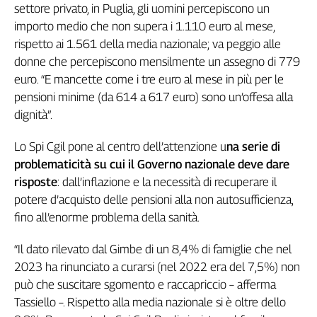
Girasoli
settore privato, in Puglia, gli uomini percepiscono un
Il
importo medio che non supera i 1.110 euro al mese,
Sassolino
rispetto ai 1.561 della media nazionale; va peggio alle
Linea
donne che percepiscono mensilmente un assegno di 779
Economica
euro. “E mancette come i tre euro al mese in più per le
Tech
pensioni minime (da 614 a 617 euro) sono un’offesa alla
It
dignità”.
Easy
Lo Spi Cgil pone al centro dell’attenzione u
na serie di
Inserti
problematicità su cui il Governo nazionale deve dare
Idea
risposte
: dall’inflazione e la necessità di recuperare il
Diffusa
potere d’acquisto delle pensioni alla non autosufficienza,
InFlai
fino all’enorme problema della sanità.
Le
trasmissioni
“Il dato rilevato dal Gimbe di un 8,4% di famiglie che nel
tv
2023 ha rinunciato a curarsi (nel 2022 era del 7,5%) non
può che suscitare sgomento e raccapriccio – afferma
Work
in
Tassiello –. Rispetto alla media nazionale si è oltre dello
Progress