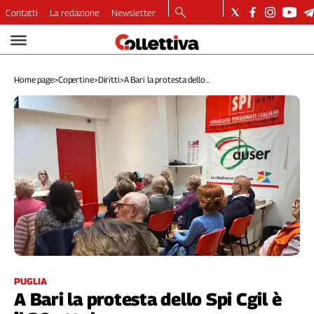
Contatti
La redazione
Newsletter
Video
Podcast
Home page
>
Copertine
>
Diritti
>
A Bari la protesta dello...
Dirette
Longform
Copertine
Economia
Lavoro
Ambiente
Diritti
Welfare
Italia
Internazionale
Culture
PUGLIA
A Bari la protesta dello Spi Cgil è
Categorie