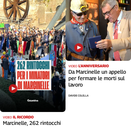
L'ANNIVERSARIO
VIDEO
Da Marcinelle un appello
per fermare le morti sul
lavoro
DAVIDE COLELLA
IL RICORDO
VIDEO
Marcinelle, 262 rintocchi