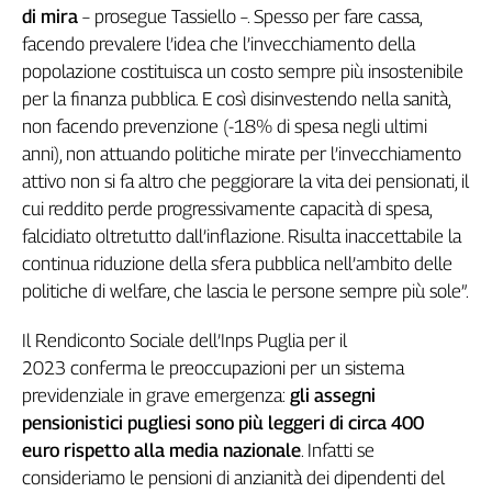
di mira
– prosegue Tassiello –. Spesso per fare cassa,
Genova,
facendo prevalere l’idea che l’invecchiamento della
il
sangue
popolazione costituisca un costo sempre più insostenibile
della
per la finanza pubblica. E così disinvestendo nella sanità,
ragione
non facendo prevenzione (-18% di spesa negli ultimi
120
anni), non attuando politiche mirate per l’invecchiamento
anni
attivo non si fa altro che peggiorare la vita dei pensionati, il
Cgil
cui reddito perde progressivamente capacità di spesa,
Collettiva
falcidiato oltretutto dall’inflazione. Risulta inaccettabile la
Academy
continua riduzione della sfera pubblica nell’ambito delle
Collettiva
politiche di welfare, che lascia le persone sempre più sole”.
Play
Rubriche
Il Rendiconto Sociale dell’Inps Puglia per il
2023 conferma le preoccupazioni per un sistema
Collettiva
Talk
previdenziale in grave emergenza:
gli assegni
pensionistici pugliesi sono più leggeri di circa 400
La
settimana
euro rispetto alla media nazionale
. Infatti se
Collettiva
consideriamo le pensioni di anzianità dei dipendenti del