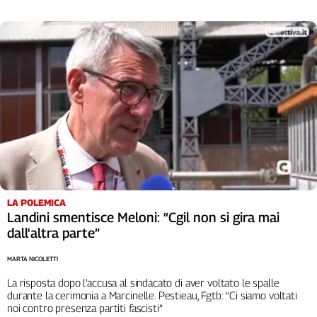
Cerca
Contatti
La
redazione
Newsletter
Social
LA POLEMICA
Landini smentisce Meloni: “Cgil non si gira mai
dall'altra parte”
MARTA NICOLETTI
La risposta dopo l’accusa al sindacato di aver voltato le spalle
durante la cerimonia a Marcinelle. Pestieau, Fgtb: “Ci siamo voltati
noi contro presenza partiti fascisti”