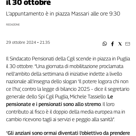
il 30 ottobre
Filcams
Filctem
L’appuntamento è in piazza Massari alle ore 9:30
Fillea
REDAZIONE
Filt
Fiom
29 ottobre 2024 • 21:35
Fisac
Flai
Il Sindacato Pensionati della Cgil scende in piazza in Puglia
Flc
il 30 ottobre. “Una giornata di mobilitazione proclamata
Fp
nell’ambito della settimana di iniziative indette a livello
Nidil
nazionale all’insegna dello slogan ‘Il potere logora chi non
Slc
ce l’ha’, contro la legge di bilancio 2025 – dice il segretario
Spi
generale dello Spi Cgil Puglia, Michele Tassiello.
Le
Inca
pensionate e i pensionati sono allo stremo
. Il loro
Caaf
contributo al fisco è il doppio della media europea ma in
cambio ricevono tagli ai servizi e peggio alla sanità”.
Speciali
G8
“
Gli anziani sono ormai diventati l’obiettivo da prendere
di