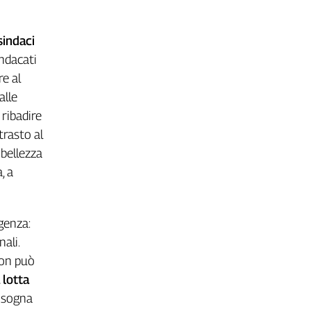
 sindaci
indacati
e al
alle
ribadire
trasto al
 bellezza
, a
genza:
ali.
non può
 lotta
bisogna