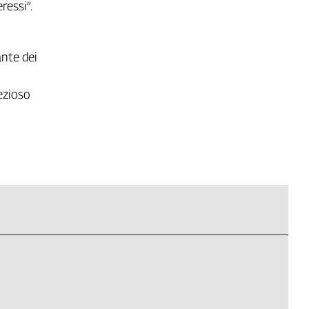
ressi”.
ante dei
ezioso