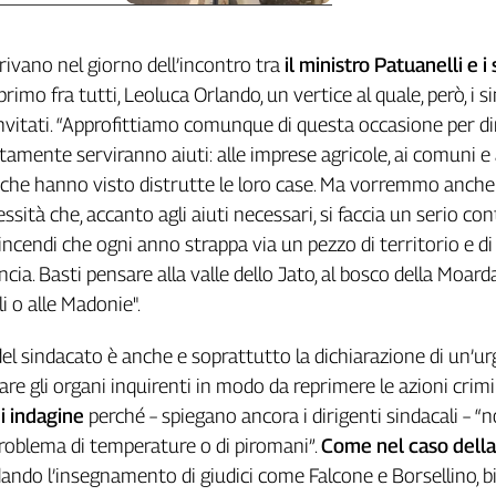
rrivano nel giorno dell’incontro tra
il ministro Patuanelli e i
 primo fra tutti, Leoluca Orlando, un vertice al quale, però, i s
nvitati. “Approfittiamo comunque di questa occasione per dir
tamente serviranno aiuti: alle imprese agricole, ai comuni e 
che hanno visto distrutte le loro case. Ma vorremmo anche 
ssità che, accanto agli aiuti necessari, si faccia un serio con
ncendi che ogni anno strappa via un pezzo di territorio e di
ncia. Basti pensare alla valle dello Jato, al bosco della Moarda
i o alle Madonie".
el sindacato è anche e soprattutto la dichiarazione di un’ur
are gli organi inquirenti in modo da reprimere le azioni crimin
i indagine
perché – spiegano ancora i dirigenti sindacali – “
roblema di temperature o di piromani”.
Come nel caso della
rdando l’insegnamento di giudici come Falcone e Borsellino, 