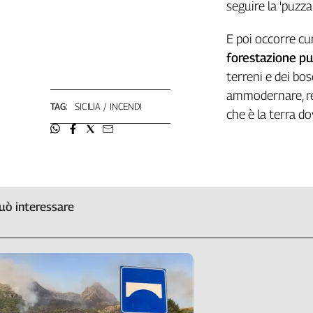
Liguria
seguire la 'puzza
Lombardia
E poi occorre cu
Marche
forestazione pu
Piemonte
terreni e dei bos
Puglia
ammodernare, ren
Sardegna
TAG:
SICILIA
INCENDI
Sicilia
che è la terra dov
Toscana
Trentino
Umbria
Valle
D'Aosta
uò interessare
Veneto
Archivio
Storico
1955-
2014