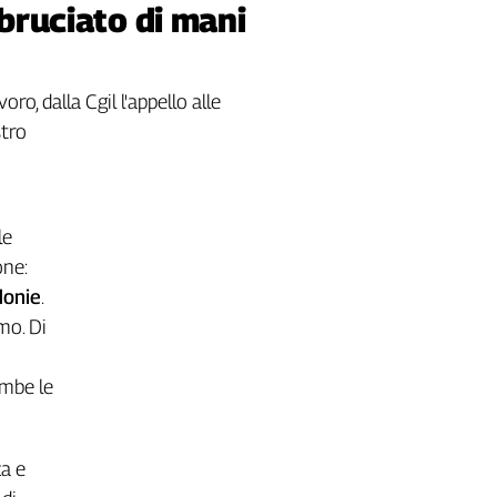
 bruciato di mani
o, dalla Cgil l'appello alle
stro
le
one:
donie
.
mo. Di
ambe le
za e