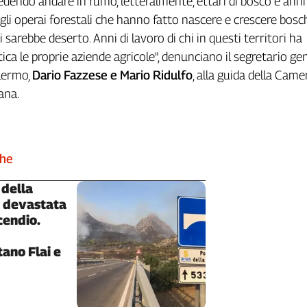
edendo andare in fumo, letteralmente, ettari di bosco e anni
gli operai forestali che hanno fatto nascere e crescere bosch
i sarebbe deserto. Anni di lavoro di chi in questi territori ha
ica le proprie aziende agricole", denunciano il segretario ge
alermo,
Dario Fazzese e Mario Ridulfo
, alla guida della Came
ana.
che
 della
a devastata
cendio.
ano Flai e