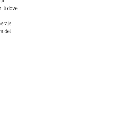
 di
i lì dove
nerale
ra del