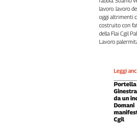
rabbia. Stiamo v
Girasoli
lavoro. lavoro de
Il
Sassolino
oggi altrimenti c
Linea
costruito con fat
Economica
della Flai Cgil P
Tech
Lavoro palermit
It
Easy
Inserti
Leggi an
Idea
Diffusa
Portella
InFlai
Ginestr
da un in
Le
Domani
trasmissioni
manifest
tv
Cgil
Work
in
Progress