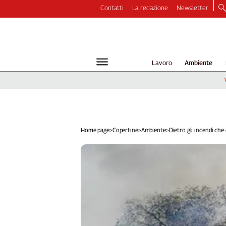
Contatti
La redazione
Newsletter
Video
Podcast
Dirette
Lavoro
Ambiente
Longform
Copertine
Economia
Lavoro
Ambiente
Home page
>
Copertine
>
Ambiente
>
Dietro gli incendi che d
Diritti
Welfare
Italia
Internazionale
Culture
Categorie