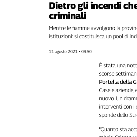
Dietro gli incendi ch
Genova,
criminali
il
sangue
della
Mentre le fiamme avvolgono la provincia
ragione
istituzioni: si costituisca un pool di i
120
anni
11 agosto 2021 • 09:50
Cgil
Collettiva
È stata una nott
Academy
scorse settimane
Collettiva
Portella della G
Play
Case e aziende, e
Rubriche
nuovo. Un dramma
Collettiva
interventi con i 
Talk
sponde dello St
La
settimana
"Quanto sta acca
Collettiva