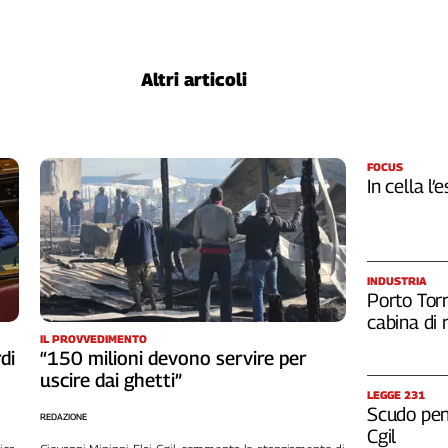
Altri articoli
FOCUS
In cella l’
INDUSTRIA
Porto Torr
cabina di 
IL PROVVEDIMENTO
di
“150 milioni devono servire per
uscire dai ghetti”
LEGGE 231
Scudo pena
REDAZIONE
Cgil