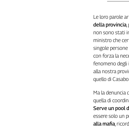
L'Italia
nel
Le loro parole a
Lavoro
della provincia
,
Territori
non sono stati i
ministro che cer
Abruzzo-
Molise
singole persone 
Alto
con forza la nece
Adige
fenomeno degli i
Basilicata
alla nostra provi
Calabria
quello di Casabol
Campania
Emilia-
Ma la denuncia d
Romagna
quella di coordin
Friuli
Serve un pool d
Venezia
essere solo un p
Giulia
Lazio
alla mafia
, rico