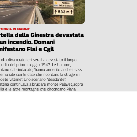
Cerca
Contatti
EMORIA IN FIAMME
tella della Ginestra devastata
un incendio. Domani
La
ifestano Flai e Cgil
redazione
endio divampato ieri sera ha devastato il luogo
eccidio del primo maggio 1947. Le fiamme,
Newsletter
ntano dal sindacato, "hanno annerito anche i sassi
emoriale con le date che ricordano la strage e i
delle vittime". Uno scenario "desolante".
ttina continuava a bruciare monte Pelavet, sopra
Social
lla, e le altre montagne che circondano Piana