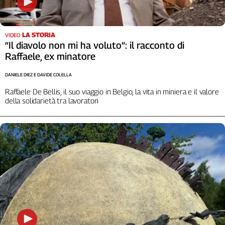
Liguria
Lombardia
Marche
LA STORIA
VIDEO
Piemonte
“Il diavolo non mi ha voluto”: il racconto di
Raffaele, ex minatore
Puglia
Sardegna
DANIELE DIEZ E DAVIDE COLELLA
Sicilia
Raffaele De Bellis, il suo viaggio in Belgio, la vita in miniera e il valore
Toscana
della solidarietà tra lavoratori
Trentino
Umbria
Valle
D'Aosta
Veneto
Archivio
Storico
1955-
2014