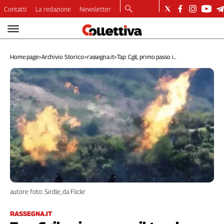
Contatti
La redazione
Newsletter
Video
Podcast
Home page
>
Archivio Storico
>
rassegna.it
>
Tap: Cgil, primo passo i...
Dirette
Longform
Copertine
Economia
Lavoro
Ambiente
Diritti
Welfare
Italia
Internazionale
autore foto: Sirdle, da Flickr
Culture
Categorie
RASSEGNA.IT