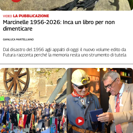
Cerca
LA PUBBLICAZIONE
VIDEO
Marcinelle 1956-2026: Inca un libro per non
Contatti
dimenticare
GIANLUCA MARTELLIANO
La
Dal disastro del 1956 agli appalti di oggi: il nuovo volume edito da
redazione
Futura racconta perché la memoria resta uno strumento di tutela
Newsletter
Social