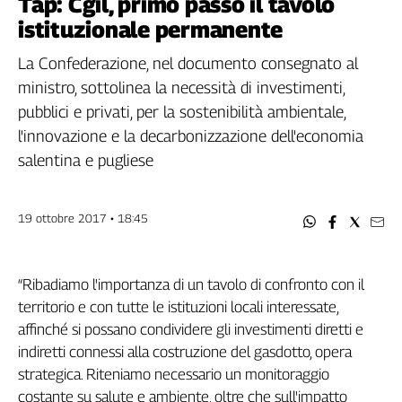
Tap: Cgil, primo passo il tavolo
Filcams
istituzionale permanente
Filctem
Fillea
La Confederazione, nel documento consegnato al
Filt
ministro, sottolinea la necessità di investimenti,
Fiom
pubblici e privati, per la sostenibilità ambientale,
Fisac
l'innovazione e la decarbonizzazione dell'economia
Flai
salentina e pugliese
Flc
Fp
19 ottobre 2017 • 18:45
Nidil
Slc
Spi
“Ribadiamo l'importanza di un tavolo di confronto con il
Inca
territorio e con tutte le istituzioni locali interessate,
Caaf
affinché si possano condividere gli investimenti diretti e
indiretti connessi alla costruzione del gasdotto, opera
Speciali
strategica. Riteniamo necessario un monitoraggio
G8
costante su salute e ambiente, oltre che sull'impatto
di