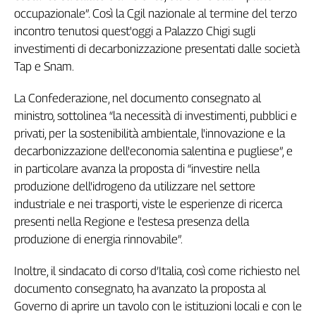
occupazionale”. Così la Cgil nazionale al termine del terzo
Genova,
incontro tenutosi quest'oggi a Palazzo Chigi sugli
il
sangue
investimenti di decarbonizzazione presentati dalle società
della
Tap e Snam.
ragione
120
La Confederazione, nel documento consegnato al
anni
ministro, sottolinea “la necessità di investimenti, pubblici e
Cgil
privati, per la sostenibilità ambientale, l'innovazione e la
Collettiva
decarbonizzazione dell'economia salentina e pugliese”, e
Academy
in particolare avanza la proposta di “investire nella
produzione dell'idrogeno da utilizzare nel settore
Collettiva
Play
industriale e nei trasporti, viste le esperienze di ricerca
Rubriche
presenti nella Regione e l'estesa presenza della
produzione di energia rinnovabile”.
Collettiva
Talk
Inoltre, il sindacato di corso d’Italia, così come richiesto nel
La
settimana
documento consegnato, ha avanzato la proposta al
Collettiva
Governo di aprire un tavolo con le istituzioni locali e con le