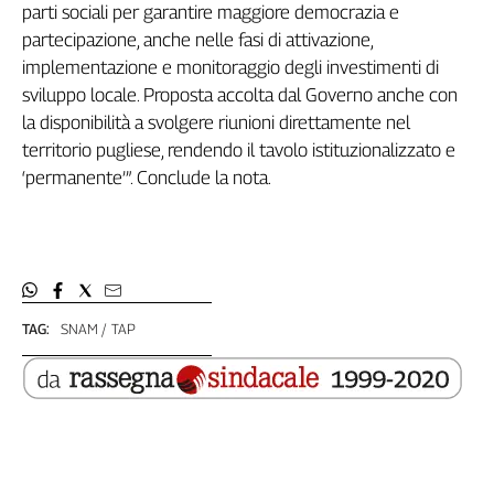
Girasoli
parti sociali per garantire maggiore democrazia e
Il
partecipazione, anche nelle fasi di attivazione,
Sassolino
implementazione e monitoraggio degli investimenti di
Linea
sviluppo locale. Proposta accolta dal Governo anche con
Economica
la disponibilità a svolgere riunioni direttamente nel
Tech
territorio pugliese, rendendo il tavolo istituzionalizzato e
It
‘permanente’”. Conclude la nota.
Easy
Inserti
Idea
Diffusa
InFlai
TAG:
SNAM
TAP
Le
trasmissioni
tv
Work
in
Progress