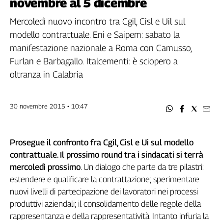
novembre al 5 dicembre
Filcams
Filctem
Mercoledì nuovo incontro tra Cgil, Cisl e Uil sul
Fillea
modello contrattuale. Eni e Saipem: sabato la
Filt
manifestazione nazionale a Roma con Camusso,
Fiom
Furlan e Barbagallo. Italcementi: è sciopero a
Fisac
oltranza in Calabria
Flai
Flc
30 novembre 2015 • 10:47
Fp
Nidil
Slc
Prosegue il confronto fra Cgil, Cisl e Ui sul modello
Spi
contrattuale. Il prossimo round tra i sindacati si terrà
Inca
mercoledì prossimo
. Un dialogo che parte da tre pilastri:
Caaf
estendere e qualificare la contrattazione; sperimentare
nuovi livelli di partecipazione dei lavoratori nei processi
Speciali
produttivi aziendali; il consolidamento delle regole della
G8
rappresentanza e della rappresentatività. Intanto infuria la
di