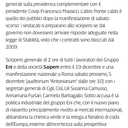
Girasoli
generali sulla previdenza complementare con il
Il
presidente Covip Francesco Massicci. L'altro fronte caldo è
Sassolino
quello dei pubblici dopo la manifestazione di sabato
Linea
scorso: i sindacati si preparano allo sciopero se dal
Economica
governo non dovessero arrivare risposte adeguate nella
Tech
legge di Stabilità, visto che i contratti sono bloccati dal
It
2009.
Easy
Sciopero generale di 2 ore di tutti i lavoratori del Gruppo
Inserti
Eni
e della società
Saipem
entro il 19 dicembre e una
Idea
manifestazione nazionale a Roma sabato prossimo, 5
Diffusa
dicembre (auditorium "Antonianum" dalle ore 10) con i
InFlai
segretari generali di Cgil, Cisl, Uil Susanna Camusso,
Le
Annamaria Furlan, Carmelo Barbagallo. Sotto accusa è la
trasmissioni
politica industriale del gruppo Eni che, con il nuovo piano
tv
di riassetto principalmente rivolto ai mercati internazionali,
Work
abbandona la chimica verde e la relega a fanalino di coda
in
dell'Europa, insieme all'incertezza sulla prospettiva
Progress