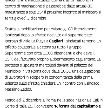
Italcementi è inaccettabile. Con la trasformazione in
Cerca
centro di macinazione si passerebbe dalle attuali 80
maestranze a sole 25”. Il prossimo incontro al ministero si
terrà giovedì 3 dicembre.
Contatti
Scatta la mobilitazione per evitare gli 80 licenziamenti
La
ipotizzati dopo lo sfratto ricevuto dal supermercato
Iperpan di viale La Playa a
Cagliari
. I sindacati temono un
redazione
effetto collaterale a catena su tutto il gruppo
Superemme con circa 1.000 dipendenti e che deve il
Newsletter
15% del fatturato proprio all'ipermercato cagliaritano. La
protesta si sposterà mercoledì davanti al palazzo del
Social
Municipio in via Roma dove dalle 16,30 una delegazione
di lavoratori in sciopero, in concomitanza della prima
udienza sullo sfratto, chiederà un incontro con il sindaco
Massimo Zedda.
Mercoledì 2 dicembre a Roma, nella sede nazionale Cgil in
Corso d'Italia 25, il convegno
'Riforma del capitalismo e