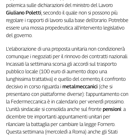
polemica sulle dichiarazioni del ministro del Lavoro
Genova,
Giuliano Poletti
, secondo il quale non si possono più
il
sangue
regolare i rapporti di lavoro sulla base dell’orario. Potrebbe
della
essere una mossa propedeutica all’intervento legislativo
ragione
del governo.
120
anni
L'elaborazione di una proposta unitaria non condizionerà
Cgil
comunque i negoziati per il rinnovo dei contratti nazionali.
Collettiva
Incassati la settimana scorsa gli accordi sul trasporto
Academy
pubblico locale (100 euro di aumento dopo una
lunghissima trattativa) e quello del cemento, il confronto
Collettiva
Play
decisivo in corso riguarda i
metalmeccanici
(che si
Rubriche
presentano con piattaforme diverse): l'appuntamento con
la Federmeccanica è in calendario per venerdì prossimo.
Collettiva
Talk
L’unità sindacale si consolida anche sul fronte
pensioni
: a
La
dicembre tre importanti appuntamenti unitari per
settimana
rilanciare la battaglia per cambiare la legge Fornero.
Collettiva
Questa settimana (mercoledì a Roma) anche gli Stati