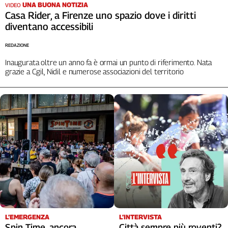
UNA BUONA NOTIZIA
VIDEO
Casa Rider, a Firenze uno spazio dove i diritti
diventano accessibili
REDAZIONE
Inaugurata oltre un anno fa è ormai un punto di riferimento. Nata
grazie a Cgil, Nidil e numerose associazioni del territorio
L’EMERGENZA
L’INTERVISTA
Spin Time, ancora
Città sempre più roventi?