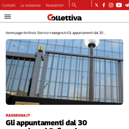
Contatti
La redazione
Newsletter
Video
Podcast
Home page
>
Archivio Storico
>
rassegna.it
>
Gli appuntamenti dal 30 ...
Dirette
Longform
Copertine
Economia
Lavoro
Ambiente
Diritti
Welfare
Italia
Internazionale
Culture
RASSEGNA.IT
Gli appuntamenti dal 30
Categorie