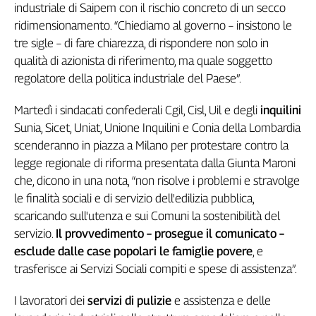
industriale di Saipem con il rischio concreto di un secco
L'Italia
ridimensionamento. “Chiediamo al governo – insistono le
nel
tre sigle – di fare chiarezza, di rispondere non solo in
Lavoro
qualità di azionista di riferimento, ma quale soggetto
Territori
regolatore della politica industriale del Paese”.
Abruzzo-
Martedì i sindacati confederali Cgil, Cisl, Uil e degli
inquilini
Molise
Sunia, Sicet, Uniat, Unione Inquilini e Conia della Lombardia
Alto
scenderanno in piazza a Milano per protestare contro la
Adige
legge regionale di riforma presentata dalla Giunta Maroni
Basilicata
che, dicono in una nota, “non risolve i problemi e stravolge
Calabria
le finalità sociali e di servizio dell'edilizia pubblica,
Campania
scaricando sull'utenza e sui Comuni la sostenibilità del
Emilia-
servizio.
Il provvedimento – prosegue il comunicato –
Romagna
esclude dalle case popolari le famiglie povere
, e
Friuli
trasferisce ai Servizi Sociali compiti e spese di assistenza”.
Venezia
Giulia
I lavoratori dei
servizi di pulizie
e assistenza e delle
Lazio