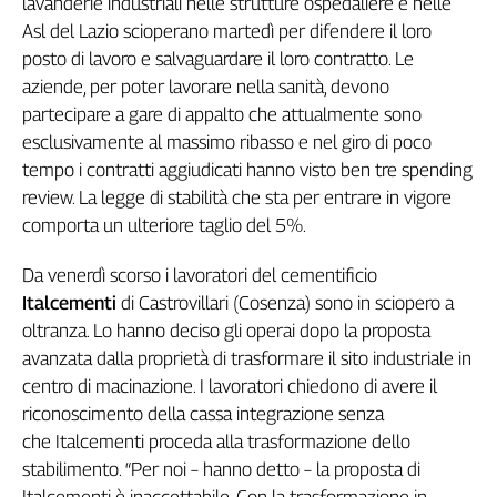
lavanderie industriali nelle strutture ospedaliere e nelle
Liguria
Asl del Lazio scioperano martedì per difendere il loro
Lombardia
posto di lavoro e salvaguardare il loro contratto. Le
Marche
aziende, per poter lavorare nella sanità, devono
Piemonte
partecipare a gare di appalto che attualmente sono
Puglia
esclusivamente al massimo ribasso e nel giro di poco
Sardegna
tempo i contratti aggiudicati hanno visto ben tre spending
Sicilia
review. La legge di stabilità che sta per entrare in vigore
Toscana
comporta un ulteriore taglio del 5%.
Trentino
Umbria
Da venerdì scorso i lavoratori del cementificio
Valle
Italcementi
di Castrovillari (Cosenza) sono in sciopero a
D'Aosta
oltranza. Lo hanno deciso gli operai dopo la proposta
Veneto
avanzata dalla proprietà di trasformare il sito industriale in
centro di macinazione. I lavoratori chiedono di avere il
Archivio
riconoscimento della cassa integrazione senza
Storico
1955-
che Italcementi proceda alla trasformazione dello
2014
stabilimento. “Per noi – hanno detto – la proposta di