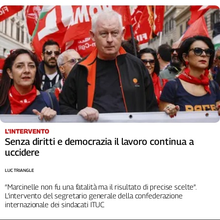
Girasoli
Il
Sassolino
Linea
Economica
Tech
It
Easy
Inserti
Idea
Diffusa
L'INTERVENTO
Senza diritti e democrazia il lavoro continua a
InFlai
uccidere
Le
LUC TRIANGLE
trasmissioni
tv
“Marcinelle non fu una fatalità ma il risultato di precise scelte”.
L’intervento del segretario generale della confederazione
Work
internazionale dei sindacati ITUC
in
Progress