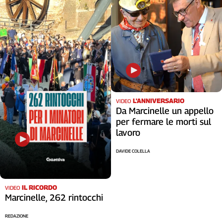
Liguria
Lombardia
Marche
Piemonte
Puglia
Sardegna
Sicilia
Toscana
L'ANNIVERSARIO
VIDEO
Trentino
Da Marcinelle un appello
Umbria
per fermare le morti sul
Valle
lavoro
D'Aosta
DAVIDE COLELLA
Veneto
Archivio
Storico
IL RICORDO
VIDEO
1955-
Marcinelle, 262 rintocchi
2014
REDAZIONE