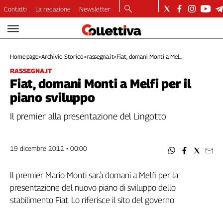
Contatti
La redazione
Newsletter
Video
Podcast
Home page
>
Archivio Storico
>
rassegna.it
>
Fiat, domani Monti a Mel...
Dirette
RASSEGNA.IT
Longform
Fiat, domani Monti a Melfi per il
Copertine
piano sviluppo
Economia
Lavoro
Il premier alla presentazione del Lingotto
Ambiente
Diritti
19 dicembre 2012 • 00:00
Welfare
Italia
Il premier Mario Monti sarà domani a Melfi per la
Internazionale
presentazione del nuovo piano di sviluppo dello
Culture
stabilimento Fiat. Lo riferisce il sito del governo.
Categorie