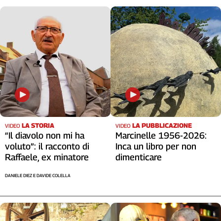
L'Italia
nel
Lavoro
Territori
Abruzzo-
Molise
Alto
Adige
Basilicata
LA STORIA
LA PUBBLICAZIONE
VIDEO
VIDEO
Calabria
“Il diavolo non mi ha
Marcinelle 1956-2026:
Campania
voluto”: il racconto di
Inca un libro per non
Emilia-
Raffaele, ex minatore
dimenticare
Romagna
DANIELE DIEZ E DAVIDE COLELLA
Friuli
Venezia
Giulia
Lazio