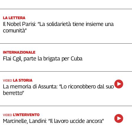
Cerca
LA LETTERA
Il Nobel Parisi: “La solidarietà tiene insieme una
Contatti
comunità”
La
redazione
INTERNAZIONALE
Flai Cgil, parte la brigata per Cuba
Newsletter
LA STORIA
VIDEO
Social
La memoria di Assunta: “Lo riconobbero dal suo
berretto”
L’INTERVENTO
VIDEO
Marcinelle, Landini: “Il lavoro uccide ancora”