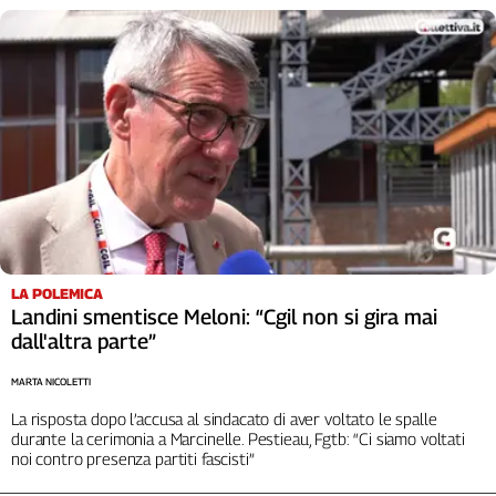
Genova,
il
sangue
della
ragione
120
anni
Cgil
Collettiva
Academy
Collettiva
LA POLEMICA
Play
Landini smentisce Meloni: “Cgil non si gira mai
Rubriche
dall'altra parte”
Collettiva
MARTA NICOLETTI
Talk
La risposta dopo l’accusa al sindacato di aver voltato le spalle
La
durante la cerimonia a Marcinelle. Pestieau, Fgtb: “Ci siamo voltati
settimana
noi contro presenza partiti fascisti”
Collettiva