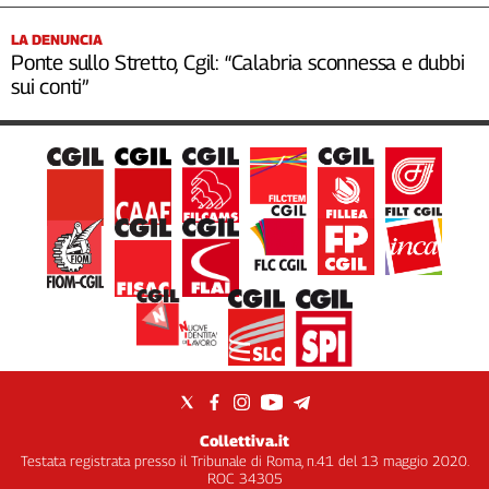
LA DENUNCIA
Ponte sullo Stretto, Cgil: “Calabria sconnessa e dubbi
sui conti”
Collettiva.it
Testata registrata presso il Tribunale di Roma, n.41 del 13 maggio 2020.
ROC 34305