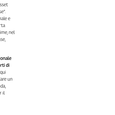
asset
e”.
nale e
rta
ime, nel
se,
ionale
rti di
 qui
dare un
da,
 il