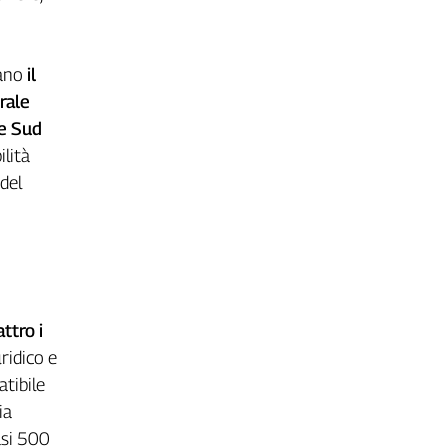
rano
il
rale
ie Sud
ilità
 del
i
ttro i
uridico e
tibile
ia
asi 500