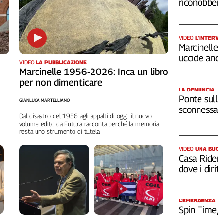
riconobber
VIDEO
L’INTER
Marcinelle,
uccide an
VIDEO
LA PUBBLICAZIONE
Marcinelle 1956-2026: Inca un libro
per non dimenticare
LA DENUNCIA
Ponte sull
GIANLUCA MARTELLIANO
sconnessa 
Dal disastro del 1956 agli appalti di oggi: il nuovo
volume edito da Futura racconta perché la memoria
resta uno strumento di tutela
VIDEO
UNA BUO
Casa Rider
dove i diri
L’EMERGENZA
Spin Time