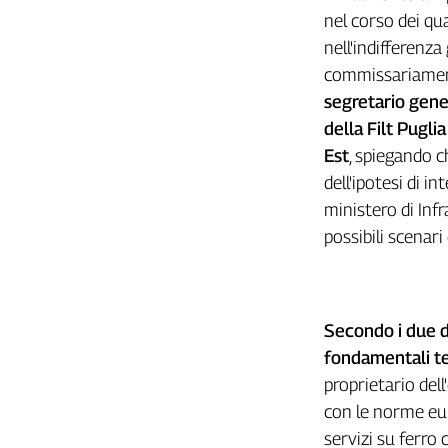
Filcams
nel corso dei qu
Filctem
nell'indifferenza
Fillea
commissariamento
Filt
segretario gener
Fiom
della Filt Pugli
Fisac
Est
, spiegando c
Flai
dell'ipotesi di i
Flc
ministero di Inf
Fp
possibili scenari
Nidil
Slc
Spi
Inca
Secondo i due di
Caaf
fondamentali tem
proprietario del
Speciali
con le norme eur
G8
servizi su ferro
di