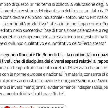
'ambito di questo primo tema si colloca la valutazione degli 
viamente la gestione del gigantesco debito accumulato da Fs
considerare nel piano industriale - sottolineano Filt nazio
 - la continuità produttiva “intesa, in primo luogo, come offe
diato, nella successiva fase di transizione aziendale e, a reg
oprietario, comprendendo altresì, almeno in quest'ultima fa
 di sviluppo qualitativo e quantitativo dell'offerta stessa”.
oseguono Rocchi è De Benedictis - la continuità occupaz
i livelli che di disciplina dei diversi aspetti relativi ai rappo
nfine, un tempo di affidamento diretto del servizio che, anche
 con le norme europee e nazionali in materia, consenta di 
al processo di ristrutturazione e riorganizzazione dell'azien
no di investimenti, ormai evidentemente indispensabile, per
uamento di infrastruttura e flotte".