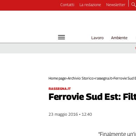
Contatti
La redazione
Newsletter
Video
Podcast
Dirette
Lavoro
Ambiente
Longform
Copertine
Economia
Lavoro
Ambiente
Home page
>
Archivio Storico
>
rassegna.it
>
Ferrovie Sud Est:
Diritti
RASSEGNA.IT
Welfare
Ferrovie Sud Est: Filt
Italia
Internazionale
23 maggio 2016 • 12:40
Culture
Categorie
"Finalmente un'i