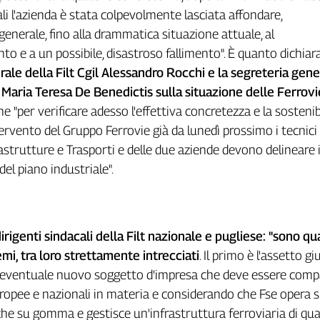
ali l'azienda è stata colpevolmente lasciata affondare,
 generale, fino alla drammatica situazione attuale, al
 e a un possibile, disastroso fallimento". È quanto dichia
ale della Filt Cgil Alessandro Rocchi e la segreteria gene
a Maria Teresa De Benedictis sulla situazione delle Ferrov
he "per verificare adesso l'effettiva concretezza e la sostenib
ntervento del Gruppo Ferrovie già da lunedì prossimo i tecnici
rastrutture e Trasporti e delle due aziende devono delineare 
 del piano industriale".
rigenti sindacali della Filt nazionale e pugliese: "sono qua
i, tra loro strettamente intrecciati
. Il primo è l'assetto gi
l'eventuale nuovo soggetto d'impresa che deve essere compa
opee e nazionali in materia e considerando che Fse opera s
 che su gomma e gestisce un'infrastruttura ferroviaria di qu