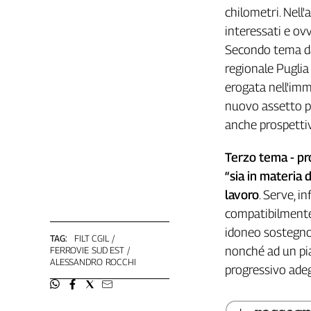
chilometri. Nell
Genova,
il
interessati e ov
sangue
Secondo tema da 
della
regionale Puglia
ragione
erogata nell'imme
120
nuovo assetto pr
anni
Cgil
anche prospettive
Collettiva
Academy
Terzo tema - pr
“sia in materia d
Collettiva
lavoro
. Serve, i
Play
Rubriche
compatibilmente
idoneo sostegno 
Collettiva
TAG:
FILT CGIL
Talk
nonché ad un pia
FERROVIE SUD EST
ALESSANDRO ROCCHI
La
progressivo adeg
settimana
Collettiva