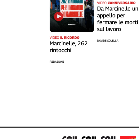
Liguria
VIDEO
L'ANNIVERSARIO
Da Marcinelle un
Lombardia
appello per
Marche
fermare le morti
Piemonte
sul lavoro
Puglia
VIDEO
IL RICORDO
DAVIDE COLELLA
Sardegna
Marcinelle, 262
rintocchi
Sicilia
Toscana
REDAZIONE
Trentino
Umbria
Valle
D'Aosta
Veneto
Archivio
Storico
1955-
2014