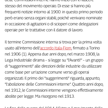
Girasoli
stesso del movimento operaio. Di esse si hanno più
Il
frequenti notizie intorno al 1900: in questo primo periodo
Sassolino
però erano senza organi stabili, poiché venivano nominate
Linea
in occasione di agitazioni o di scioperi come delegazioni
Economica
operaie per le trattative con il datore di lavoro.
Tech
It
Easy
Il termine Commissione interna si trova per la prima volta
usato all’interno dell’
accordo Itala-Fiom
, firmato a Torino
Inserti
nel 1906 (1). Appena due anni dopo, nel marzo 1908, la
Idea
Lega Industriale dirama – si legge su “l’Avanti!” – un gruppo
Diffusa
di “suggerimenti” alle direzioni delle industrie da utilizzare
InFlai
come base per un’azione comune verso gli operai
organizzati. Il primo dei “suggerimenti” riguarda, appunto,
Le
“l’abolizione delle Commissioni interne”. Quattro anni dopo,
trasmissioni
tv
nel 1912, le Commissioni interne vengono effettivamente
abolite per legge. Ma risorgono nel 1913.
Work
in
Progress