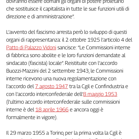
dovranno essere domani gli organi di potere proletario
Liguria
che sostituisce il capitalista in tutte le sue funzioni utili di
Lombardia
direzione e di amministrazione”.
Marche
Piemonte
L’avvento del fascismo arresta però lo sviluppo di questi
Puglia
organi di rappresentanza: il 2 ottobre 1925 l’articolo 4 del
Sardegna
Patto di Palazzo Vidoni
sancisce: “Le Commissioni interne
Sicilia
di fabbrica sono abolite e le loro funzioni demandate al
Toscana
sindacato (fascista) locale”. Reistituite con l’accordo
Trentino
Buozzi-Mazzini del 2 settembre 1943, le Commissioni
Umbria
interne ricevono una nuova regolamentazione con
Valle
l’accordo del
7 agosto 1947
tra la Cgil e Confindustria e
D'Aosta
con l’accordo interconfederale dell’
8 maggio 1953
Veneto
(l’ultimo accordo interconfederale sulle commissioni
interne è del
18 aprile 1966
e ancora oggi è
Archivio
Storico
formalmente in vigore).
1955-
2014
Il 29 marzo 1955 a Torino, per la prima volta la Cgil è