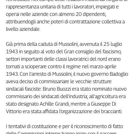
rappresentanza unitaria di tutti i lavoratori, impiegati e
Genova,
il
operai nelle aziende con almeno 20 dipendenti,
sangue
attribuendogli anche poteri di contrattazione collettiva a
della
livello aziendale.
ragione
120
Già prima della caduta di Mussolini, avvenuta il 25 luglio
anni
1943 in seguito al voto del Gran consiglio del fascismo,
Cgil
settori importanti delle classi lavoratrici del nord erano
Collettiva
tornati a scioperare contro il regime nel marzo-aprile
Academy
1943. Con l’arresto di Mussolini, il nuovo governo Badoglio
Collettiva
aveva deciso di commissariare le vecchie strutture
Play
sindacali fasciste: Bruno Buozzi era stato nominato nuovo
Rubriche
commissario dei sindacati dell’industria; all’agricoltura era
Collettiva
stato designato Achille Grandi, mentre a Giuseppe Di
Talk
Vittorio era stata affidata l’organizzazione dei braccianti.
La
settimana
I tentativi di costituzione e per il riconoscimento di fatto
Collettiva
delle Commissioni interne hanno inizio con il nascere