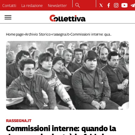
Contatti
La redazione
Newsletter
Video
Podcast
Home page
>
Archivio Storico
>
rassegna.it
>
Commissioni interne: qua...
Dirette
Longform
Copertine
Economia
Lavoro
Ambiente
Diritti
Welfare
Italia
Internazionale
Culture
RASSEGNA.IT
Commissioni interne: quando la
Categorie