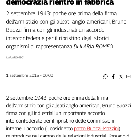
democrazia rientrò in fabbrica
Filcams
Filctem
2 settembre 1943: poche ore prima della firma
Fillea
dell’armistizio con gli alleati anglo-americani, Bruno
Filt
Buozzi firma con gli industriali un accordo
Fiom
interconfederale per il ripristino degli storici
Fisac
organismi di rappresentanza
DI ILARIA ROMEO
Flai
ILARIA ROMEO*
Flc
Fp
1 settembre 2015 • 00:00
Nidil
Slc
Spi
2 settembre 1943: poche ore prima della firma
Inca
dell’armistizio con gli alleati anglo-americani, Bruno Buozzi
Caaf
firma con gli industriali un importante accordo
Speciali
interconfederale per il ripristino delle Commissioni
interne. L’accordo (il cosiddetto
patto Buozzi-Mazzini
)
G8
reintroduce nel campo delle relazioni industriali l’organo di
di