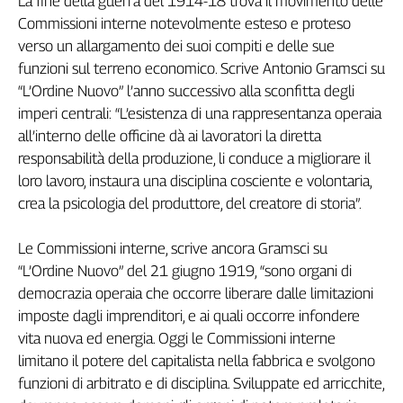
La fine della guerra del 1914-18 trova il movimento delle
L'Italia
Commissioni interne notevolmente esteso e proteso
nel
verso un allargamento dei suoi compiti e delle sue
Lavoro
funzioni sul terreno economico. Scrive Antonio Gramsci su
“L’Ordine Nuovo” l’anno successivo alla sconfitta degli
Territori
imperi centrali: “L’esistenza di una rappresentanza operaia
Abruzzo-
all’interno delle officine dà ai lavoratori la diretta
Molise
responsabilità della produzione, li conduce a migliorare il
Alto
loro lavoro, instaura una disciplina cosciente e volontaria,
Adige
crea la psicologia del produttore, del creatore di storia”.
Basilicata
Calabria
Le Commissioni interne, scrive ancora Gramsci su
Campania
“L’Ordine Nuovo” del 21 giugno 1919, “sono organi di
Emilia-
democrazia operaia che occorre liberare dalle limitazioni
Romagna
imposte dagli imprenditori, e ai quali occorre infondere
Friuli
vita nuova ed energia. Oggi le Commissioni interne
Venezia
limitano il potere del capitalista nella fabbrica e svolgono
Giulia
funzioni di arbitrato e di disciplina. Sviluppate ed arricchite,
Lazio