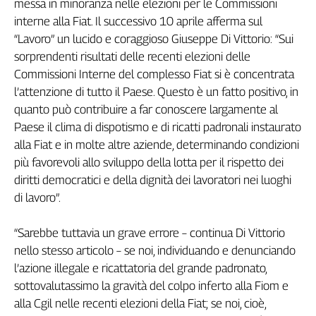
messa in minoranza nelle elezioni per le Commissioni
Cerca
interne alla Fiat. Il successivo 10 aprile afferma sul
“Lavoro” un lucido e coraggioso Giuseppe Di Vittorio: “Sui
sorprendenti risultati delle recenti elezioni delle
Contatti
Commissioni Interne del complesso Fiat si è concentrata
l’attenzione di tutto il Paese. Questo è un fatto positivo, in
La
quanto può contribuire a far conoscere largamente al
redazione
Paese il clima di dispotismo e di ricatti padronali instaurato
alla Fiat e in molte altre aziende, determinando condizioni
Newsletter
più favorevoli allo sviluppo della lotta per il rispetto dei
diritti democratici e della dignità dei lavoratori nei luoghi
di lavoro”.
Social
“Sarebbe tuttavia un grave errore – continua Di Vittorio
nello stesso articolo – se noi, individuando e denunciando
l’azione illegale e ricattatoria del grande padronato,
sottovalutassimo la gravità del colpo inferto alla Fiom e
alla Cgil nelle recenti elezioni della Fiat; se noi, cioè,