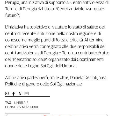
Perugia, una iniziativa di supporto ai Centri antiviolenza di
Filcams
Terni e di Perugia dal titolo: “Centri antiviolenza… quale
Filctem
futuro?”.
Fillea
Filt
L’iniziativa ha l’obiettivo di valutare lo stato di salute dei
Fiom
centri, di recente istituzione nella nostra regione, e di
Fisac
conoscerne meglio punti di forza e criticità. Al termine
Flai
dell’iniziativa verrà consegnato alle due responsabili dei
Flc
centri antiviolenza di Perugia e Terni un contributo, frutto
Fp
del “Mercatino solidale” organizzato dai Coordinamenti
Nidil
donne delle Leghe Spi Cgil dell’Umbria.
Slc
All’iniziativa parteciperà, tra le altre, Daniela Decinti, area
Spi
Politiche di genere dello Spi Cgil nazionale.
Inca
Caaf
Speciali
TAG:
UMBRIA
DONNE 25 NOVEMBRE
G8
di