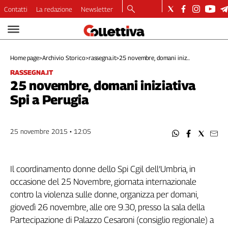
Contatti
La redazione
Newsletter
Video
Podcast
Home page
>
Archivio Storico
>
rassegna.it
>
25 novembre, domani iniz...
Dirette
RASSEGNA.IT
Longform
25 novembre, domani iniziativa
Copertine
Spi a Perugia
Economia
Lavoro
Ambiente
25 novembre 2015 • 12:05
Diritti
Welfare
Il coordinamento donne dello Spi Cgil dell’Umbria, in
Italia
occasione del 25 Novembre, giornata internazionale
Internazionale
contro la violenza sulle donne, organizza per domani,
Culture
giovedì 26 novembre, alle ore 9.30, presso la sala della
Categorie
Partecipazione di Palazzo Cesaroni (consiglio regionale) a