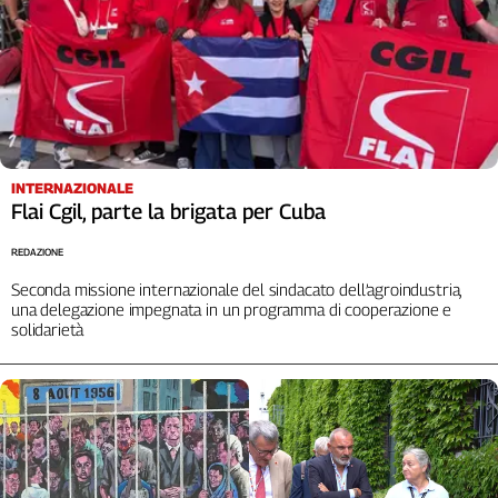
L'Italia
nel
Lavoro
Territori
Abruzzo-
Molise
INTERNAZIONALE
Flai Cgil, parte la brigata per Cuba
Alto
Adige
REDAZIONE
Basilicata
Seconda missione internazionale del sindacato dell’agroindustria,
Calabria
una delegazione impegnata in un programma di cooperazione e
Campania
solidarietà
Emilia-
Romagna
Friuli
Venezia
Giulia
Lazio