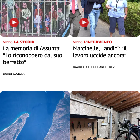
Liguria
Lombardia
Marche
Piemonte
Puglia
LA STORIA
L’INTERVENTO
Sardegna
VIDEO
VIDEO
La memoria di Assunta:
Marcinelle, Landini: “Il
Sicilia
“Lo riconobbero dal suo
lavoro uccide ancora”
Toscana
berretto”
Trentino
DAVIDE COLELLA E DANIELE DIEZ
DAVIDE COLELLA
Umbria
Valle
D'Aosta
Veneto
Archivio
Storico
1955-
2014