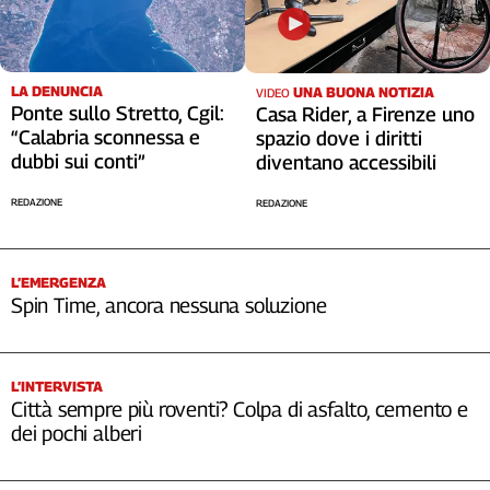
Cerca
LA DENUNCIA
UNA BUONA NOTIZIA
VIDEO
Contatti
Ponte sullo Stretto, Cgil:
Casa Rider, a Firenze uno
“Calabria sconnessa e
spazio dove i diritti
La
dubbi sui conti”
diventano accessibili
redazione
REDAZIONE
REDAZIONE
Newsletter
L’EMERGENZA
Spin Time, ancora nessuna soluzione
Social
L’INTERVISTA
Città sempre più roventi? Colpa di asfalto, cemento e
dei pochi alberi