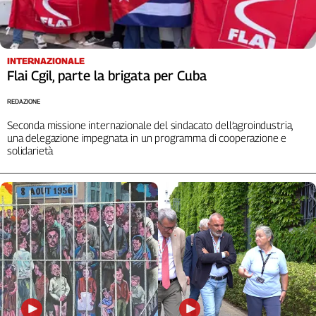
L'Italia
nel
Lavoro
INTERNAZIONALE
Flai Cgil, parte la brigata per Cuba
Territori
Abruzzo-
REDAZIONE
Molise
Seconda missione internazionale del sindacato dell’agroindustria,
Alto
una delegazione impegnata in un programma di cooperazione e
Adige
solidarietà
Basilicata
Calabria
Campania
Emilia-
Romagna
Friuli
Venezia
Giulia
Lazio