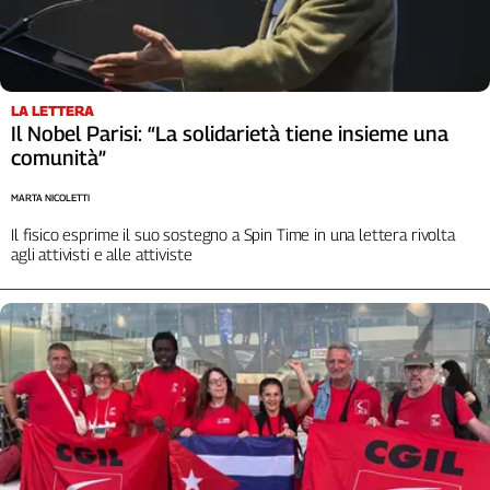
Girasoli
Il
Sassolino
Linea
Economica
LA LETTERA
Il Nobel Parisi: “La solidarietà tiene insieme una
Tech
comunità”
It
Easy
MARTA NICOLETTI
Inserti
Il fisico esprime il suo sostegno a Spin Time in una lettera rivolta
agli attivisti e alle attiviste
Idea
Diffusa
InFlai
Le
trasmissioni
tv
Work
in
Progress