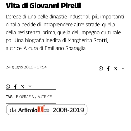
Filcams
Vita di Giovanni Pirelli
Filctem
L’erede di una delle dinastie industriali più importanti
Fillea
d’Italia decide di intraprendere altre strade: quella
Filt
della resistenza, prima, quella dell’impegno culturale
Fiom
poi. Una biografia inedita di Margherita Scotti,
Fisac
autrice. A cura di Emiliano Sbaraglia
Flai
Flc
Fp
24 giugno 2019 • 17:54
Nidil
Slc
Spi
Inca
TAG:
BIOGRAFIA
AUTRICE
Caaf
Speciali
G8
di