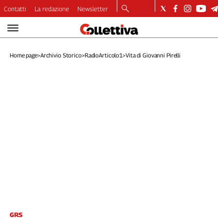
Contatti
La redazione
Newsletter
Video
Podcast
Home page
>
Archivio Storico
>
RadioArticolo1
>
Vita di Giovanni Pirelli
Dirette
Longform
Copertine
Economia
Lavoro
Ambiente
Diritti
Welfare
Italia
Internazionale
Culture
Categorie
GRS