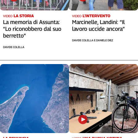
Liguria
Lombardia
LA STORIA
L’INTERVENTO
VIDEO
VIDEO
Marche
La memoria di Assunta:
Marcinelle, Landini: “Il
Piemonte
“Lo riconobbero dal suo
lavoro uccide ancora”
Puglia
berretto”
DAVIDE COLELLA E DANIELE DIEZ
Sardegna
DAVIDE COLELLA
Sicilia
Toscana
Trentino
Umbria
Valle
D'Aosta
Veneto
Archivio
Storico
1955-
2014