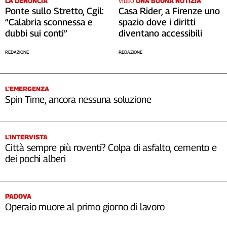
LA DENUNCIA
UNA BUONA NOTIZIA
VIDEO
Ponte sullo Stretto, Cgil:
Casa Rider, a Firenze uno
Cerca
“Calabria sconnessa e
spazio dove i diritti
dubbi sui conti”
diventano accessibili
Contatti
REDAZIONE
REDAZIONE
La
redazione
L’EMERGENZA
Spin Time, ancora nessuna soluzione
Newsletter
L’INTERVISTA
Social
Città sempre più roventi? Colpa di asfalto, cemento e
dei pochi alberi
PADOVA
Operaio muore al primo giorno di lavoro