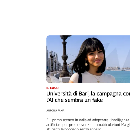
Girasoli
Il
Sassolino
Linea
Economica
Tech
It
Easy
Inserti
Idea
Diffusa
InFlai
IL CASO
Università di Bari, la campagna co
Le
l’AI che sembra un fake
trasmissioni
tv
ANTONIA FAMA
Work
È il primo ateneo in Italia ad adoperare l’intelligenza
in
artificiale per promuovere le immatricolazioni. Ma gl
Progress
studenti la bocciano senza appello