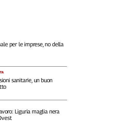
le per le imprese, no della
STA
sioni sanitarie, un buon
tto
lavoro: Liguria maglia nera
Ovest