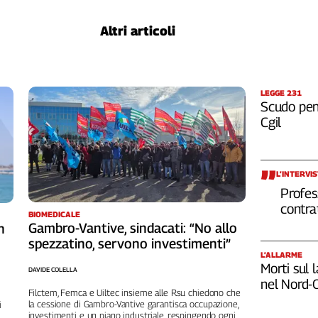
Altri articoli
LEGGE 231
Scudo pena
Cgil
L’INTERVI
Profes
contra
BIOMEDICALE
Gambro-Vantive, sindacati: “No allo
n
spezzatino, servono investimenti”
L’ALLARME
Morti sul 
DAVIDE COLELLA
nel Nord-
Filctem, Femca e Uiltec insieme alle Rsu chiedono che
la cessione di Gambro-Vantive garantisca occupazione,
i
investimenti e un piano industriale, respingendo ogni