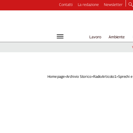
Contatti
La redazione
Newsletter
Video
Podcast
Dirette
Lavoro
Ambiente
Longform
Copertine
Economia
Lavoro
Ambiente
Home page
>
Archivio Storico
>
RadioArticolo1
>
Sprechi e 
Diritti
Welfare
Italia
Internazionale
Culture
Categorie