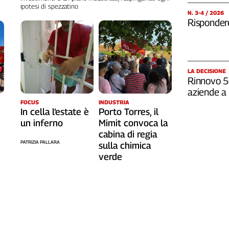
ipotesi di spezzatino
N. 3-4 / 2026
Rispondere
LA DECISIONE
Rinnovo 5G
aziende a 
FOCUS
INDUSTRIA
In cella l’estate è
Porto Torres, il
un inferno
Mimit convoca la
cabina di regia
PATRIZIA PALLARA
sulla chimica
verde