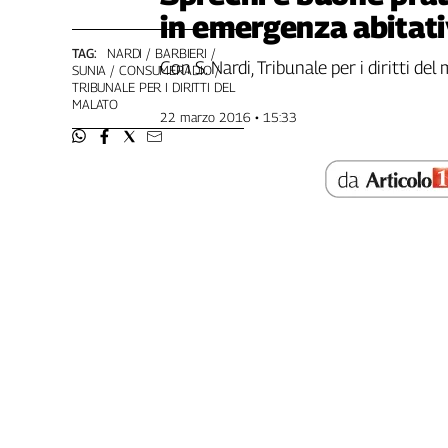
in emergenza abitat
Genova,
il
TAG:
NARDI
BARBIERI
sangue
Con S. Nardi, Tribunale per i diritti del
SUNIA
CONSUMERADIO
della
TRIBUNALE PER I DIRITTI DEL
MALATO
ragione
22 marzo 2016 • 15:33
120
anni
Cgil
Collettiva
Academy
Collettiva
Play
Rubriche
Collettiva
Talk
La
settimana
Collettiva