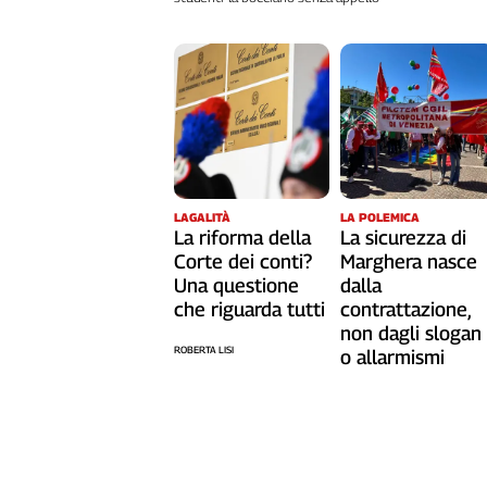
L'Italia
nel
Lavoro
Territori
Abruzzo-
Molise
Alto
LAGALITÀ
LA POLEMICA
Adige
La riforma della
La sicurezza di
Basilicata
Corte dei conti?
Marghera nasce
Calabria
Una questione
dalla
che riguarda tutti
contrattazione,
Campania
non dagli slogan
Emilia-
ROBERTA LISI
o allarmismi
Romagna
Friuli
Venezia
Giulia
Lazio