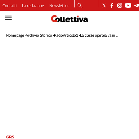
Contatti
La redazione
Newsletter
Video
Podcast
Home page
>
Archivio Storico
>
RadioArticolo1
>
La classe operaia va in ...
Dirette
Longform
Copertine
Economia
Lavoro
Ambiente
Diritti
Welfare
Italia
Internazionale
Culture
Categorie
GRS