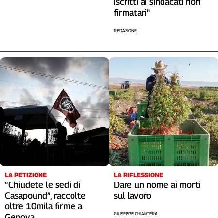
iscritti ai sindacati non
Liguria
firmatari"
Lombardia
Marche
REDAZIONE
Piemonte
Puglia
Sardegna
Sicilia
Toscana
Trentino
Umbria
Valle
D'Aosta
Veneto
Archivio
LA RIFLESSIONE
LA PETIZIONE
Storico
Dare un nome ai morti
“Chiudete le sedi di
1955-
sul lavoro
Casapound”, raccolte
2014
oltre 10mila firme a
GIUSEPPE CHIANTERA
Genova