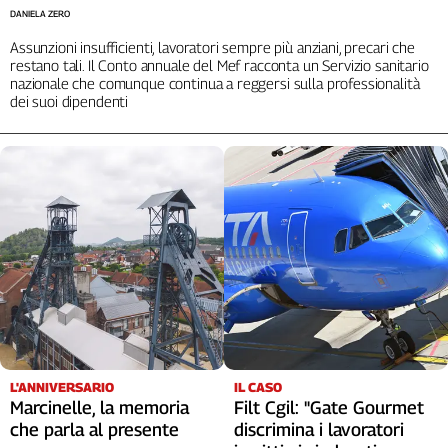
DANIELA ZERO
L'Italia
nel
Assunzioni insufficienti, lavoratori sempre più anziani, precari che
Lavoro
restano tali. Il Conto annuale del Mef racconta un Servizio sanitario
nazionale che comunque continua a reggersi sulla professionalità
dei suoi dipendenti
Territori
Abruzzo-
Molise
Alto
Adige
Basilicata
Calabria
Campania
Emilia-
Romagna
Friuli
Venezia
L'ANNIVERSARIO
IL CASO
Giulia
Marcinelle, la memoria
Filt Cgil: "Gate Gourmet
che parla al presente
Lazio
discrimina i lavoratori