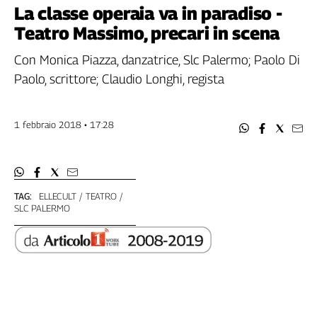
Filcams
La classe operaia va in paradiso -
Filctem
Teatro Massimo, precari in scena
Fillea
Con Monica Piazza, danzatrice, Slc Palermo; Paolo Di
Filt
Paolo, scrittore; Claudio Longhi, regista
Fiom
Fisac
Flai
1 febbraio 2018 • 17:28
Flc
Fp
Nidil
Slc
TAG:
ELLECULT
TEATRO
SLC PALERMO
Spi
Inca
Caaf
Speciali
G8
di