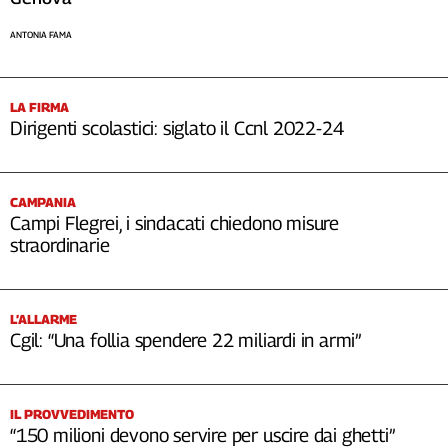
Cerca
ANTONIA FAMA
Contatti
LA FIRMA
Dirigenti scolastici: siglato il Ccnl 2022-24
La
redazione
CAMPANIA
Campi Flegrei, i sindacati chiedono misure
Newsletter
straordinarie
Social
L’ALLARME
Cgil: “Una follia spendere 22 miliardi in armi”
IL PROVVEDIMENTO
“150 milioni devono servire per uscire dai ghetti”