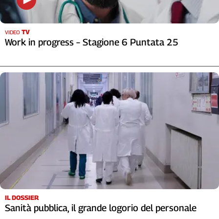
Girasoli
Il
Sassolino
TV
VIDEO
Linea
Work in progress – Stagione 6 Puntata 25
Economica
Tech
It
Easy
Inserti
Idea
Diffusa
InFlai
Le
trasmissioni
tv
Work
IL DOSSIER
in
Sanità pubblica, il grande logorio del personale
Progress