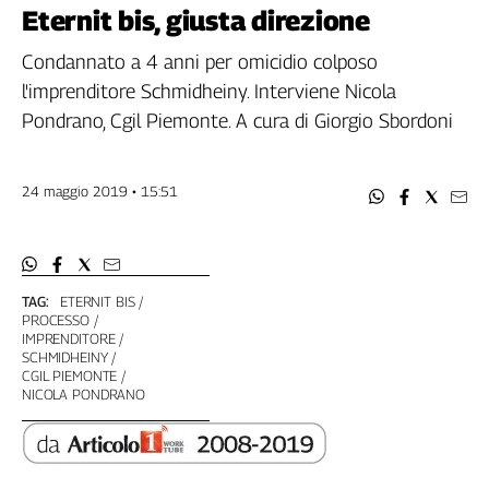
Filcams
Eternit bis, giusta direzione
Filctem
Condannato a 4 anni per omicidio colposo
Fillea
l'imprenditore Schmidheiny. Interviene Nicola
Filt
Pondrano, Cgil Piemonte. A cura di Giorgio Sbordoni
Fiom
Fisac
Flai
24 maggio 2019 • 15:51
Flc
Fp
Nidil
Slc
TAG:
ETERNIT BIS
PROCESSO
Spi
IMPRENDITORE
Inca
SCHMIDHEINY
CGIL PIEMONTE
Caaf
NICOLA PONDRANO
Speciali
G8
di