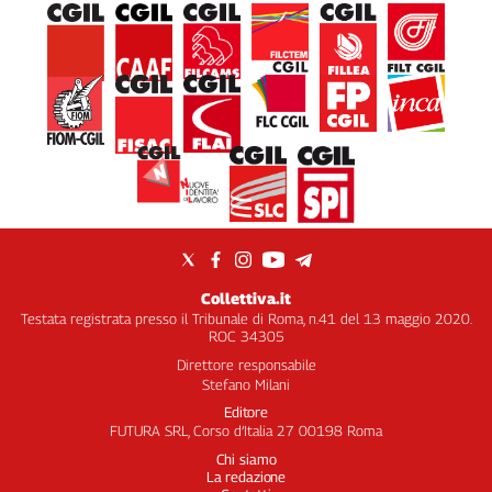
Collettiva.it
Testata registrata presso il Tribunale di Roma, n.41 del 13 maggio 2020.
ROC 34305
Direttore responsabile
Stefano Milani
Editore
FUTURA SRL, Corso d’Italia 27 00198 Roma
Chi siamo
La redazione