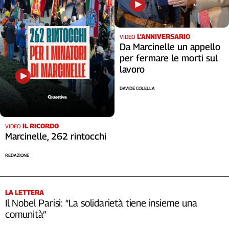
Cerca
L'ANNIVERSARIO
VIDEO
Da Marcinelle un appello
Contatti
per fermare le morti sul
lavoro
La
DAVIDE COLELLA
redazione
Newsletter
IL RICORDO
VIDEO
Marcinelle, 262 rintocchi
Social
REDAZIONE
LA LETTERA
Il Nobel Parisi: “La solidarietà tiene insieme una
comunità”