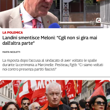
Girasoli
Il
Sassolino
Linea
Economica
Tech
LA POLEMICA
It
Landini smentisce Meloni: “Cgil non si gira mai
Easy
dall'altra parte”
Inserti
MARTA NICOLETTI
Idea
La risposta dopo l’accusa al sindacato di aver voltato le spalle
durante la cerimonia a Marcinelle. Pestieau, Fgtb: “Ci siamo voltati
Diffusa
noi contro presenza partiti fascisti”
InFlai
Le
trasmissioni
tv
Work
in
Progress