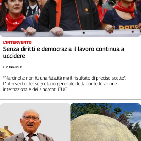
L'Italia
nel
Lavoro
Territori
L'INTERVENTO
Abruzzo-
Senza diritti e democrazia il lavoro continua a
Molise
uccidere
Alto
Adige
LUC TRIANGLE
Basilicata
“Marcinelle non fu una fatalità ma il risultato di precise scelte”.
Calabria
L’intervento del segretario generale della confederazione
internazionale dei sindacati ITUC
Campania
Emilia-
Romagna
Friuli
Venezia
Giulia
Lazio