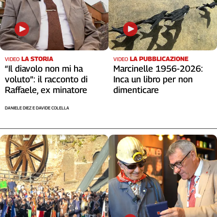
Liguria
Lombardia
Marche
Piemonte
Puglia
LA STORIA
LA PUBBLICAZIONE
VIDEO
VIDEO
Sardegna
“Il diavolo non mi ha
Marcinelle 1956-2026:
Sicilia
voluto”: il racconto di
Inca un libro per non
Raffaele, ex minatore
dimenticare
Toscana
Trentino
DANIELE DIEZ E DAVIDE COLELLA
Umbria
Valle
D'Aosta
Veneto
Archivio
Storico
1955-
2014