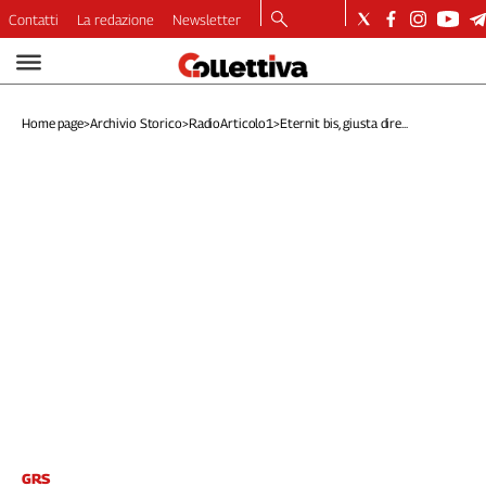
Contatti
La redazione
Newsletter
Video
Podcast
Home page
>
Archivio Storico
>
RadioArticolo1
>
Eternit bis, giusta dire...
Dirette
Longform
Copertine
Economia
Lavoro
Ambiente
Diritti
Welfare
Italia
Internazionale
Culture
Categorie
GRS