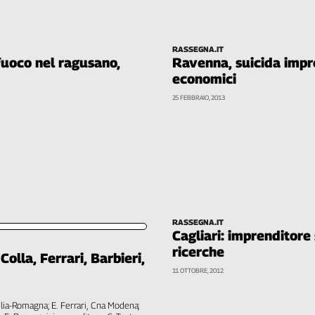
RASSEGNA.IT
 fuoco nel ragusano,
Ravenna, suicida impr
economici
25 FEBBRAIO, 2013
RASSEGNA.IT
Cagliari: imprenditore
ricerche
olla, Ferrari, Barbieri,
11 OTTOBRE, 2012
ilia-Romagna; E. Ferrari, Cna Modena;