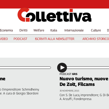
Economia
Diritti
Welfare
Italia
Internazionale
Culture
D
VIDEO
PODCAST
ISCRIVITI ALLA NEWSLETTER
ARCHIVIO STORICO
PODCAST
GRS
one
Nuovo turismo, nuove 
De Zolt, Filcams
o l'imprenditore Schmidheiny.
30 NOVEMBRE, 2015
e. A cura di Giorgio Sbordoni
Con S. De Luca, imprenditore; G. Di Bel
A. Arzuffi, Fondimpresa