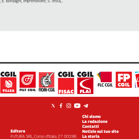
i; E. Bonzagni, imprenditore; S. Testa,
Chi siamo
La redazione
Contatti
Editore
Notizie sul tuo sito
FUTURA SRL, Corso d’Italia 27 00198
La storia