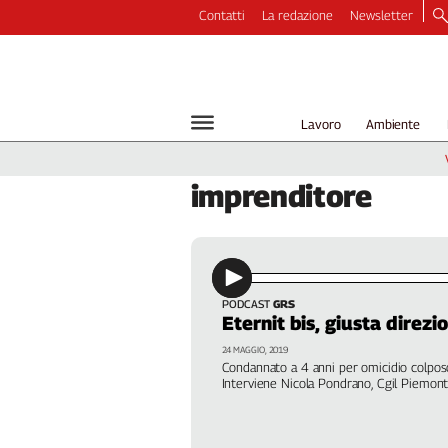
Contatti
La redazione
Newsletter
Video
Podcast
Dirette
Lavoro
Ambiente
Longform
Copertine
imprenditore
Economia
Lavoro
Ambiente
Diritti
Welfare
PODCAST
GRS
Eternit bis, giusta direzi
Italia
24 MAGGIO, 2019
Internazionale
Condannato a 4 anni per omicidio colpos
Culture
Interviene Nicola Pondrano, Cgil Piemont
Categorie