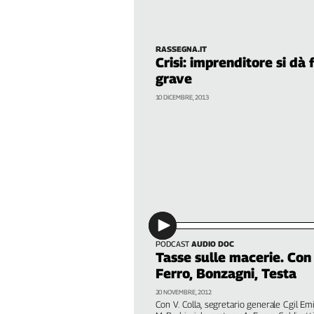
Filcams
Filctem
Fillea
RASSEGNA.IT
Crisi: imprenditore si dà
Filt
grave
Fiom
10 DICEMBRE, 2013
Fisac
Flai
Flc
Fp
Nidil
Slc
Spi
Inca
PODCAST
AUDIO DOC
Caaf
Tasse sulle macerie. Con C
Ferro, Bonzagni, Testa
Speciali
20 NOVEMBRE, 2012
G8
Con V. Colla, segretario generale Cgil Em
di