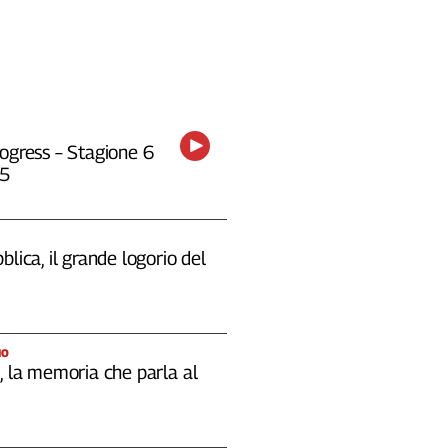
ogress – Stagione 6
25
blica, il grande logorio del
IO
, la memoria che parla al