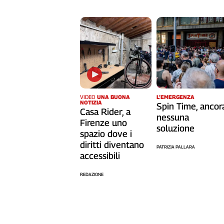
L'Italia
nel
Lavoro
Territori
Abruzzo-
Molise
Alto
VIDEO
UNA BUONA
L’EMERGENZA
NOTIZIA
Adige
Spin Time, ancor
Casa Rider, a
nessuna
Basilicata
Firenze uno
soluzione
Calabria
spazio dove i
Campania
diritti diventano
PATRIZIA PALLARA
accessibili
Emilia-
Romagna
REDAZIONE
Friuli
Venezia
Giulia
Lazio