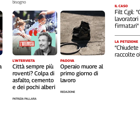
bisogno
IL CASO
Filt Cgil:
lavoratori 
firmatari"
LA PETIZIONE
“Chiudete 
raccolte 
L’INTERVISTA
PADOVA
a
Città sempre più
Operaio muore al
roventi? Colpa di
primo giorno di
asfalto, cemento
lavoro
e dei pochi alberi
REDAZIONE
PATRIZIA PALLARA