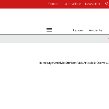
Contatti
La redazione
Newsletter
Video
Podcast
Dirette
Lavoro
Ambiente
Longform
Copertine
Economia
Lavoro
Ambiente
Home page
>
Archivio Storico
>
RadioArticolo1
>
Derive s
Diritti
Welfare
Italia
Internazionale
Culture
Categorie