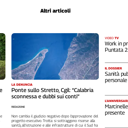
Altri articoli
VIDEO
TV
Work in pr
Puntata 
IL DOSSIER
Sanità pub
personale
LA DENUNCIA
de
Ponte sullo Stretto, Cgil: “Calabria
sconnessa e dubbi sui conti”
L'ANNIVERSAR
Marcinelle
REDAZIONE
presente
ne
Non cambia il giudizio negativo dopo l’approvazione del
n
progetto esecutivo. Trotta: si sottraggono risorse alla
sanità, all'istruzione e alle infrastrutture di cui il Sud ha