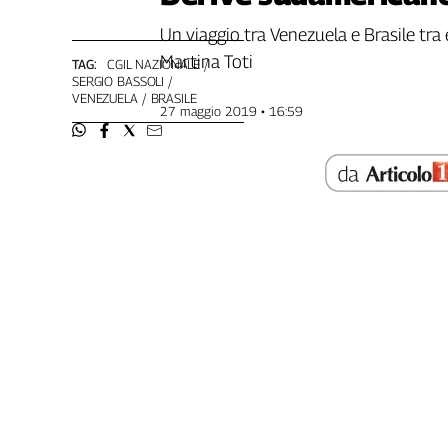
Genova,
Un viaggio tra Venezuela e Brasile tra 
il
Martina Toti
sangue
TAG:
CGIL NAZIONALE
SERGIO BASSOLI
della
VENEZUELA
BRASILE
ragione
27 maggio 2019 • 16:59
120
anni
Cgil
Collettiva
Academy
Collettiva
Play
Rubriche
Collettiva
Talk
La
settimana
Collettiva