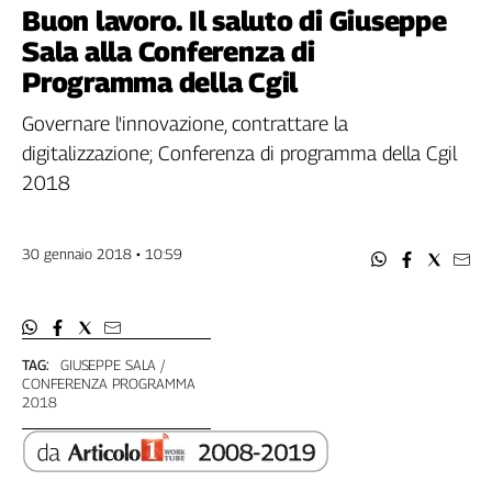
Filcams
Buon lavoro. Il saluto di Giuseppe
Filctem
Sala alla Conferenza di
Fillea
Programma della Cgil
Filt
Governare l'innovazione, contrattare la
Fiom
digitalizzazione; Conferenza di programma della Cgil
Fisac
2018
Flai
Flc
Fp
30 gennaio 2018 • 10:59
Nidil
Slc
Spi
Inca
TAG:
GIUSEPPE SALA
CONFERENZA PROGRAMMA
Caaf
2018
Speciali
G8
di