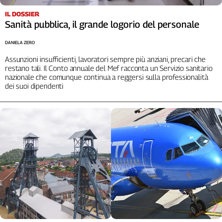
L'Italia
IL DOSSIER
nel
Sanità pubblica, il grande logorio del personale
Lavoro
DANIELA ZERO
Territori
Assunzioni insufficienti, lavoratori sempre più anziani, precari che
restano tali. Il Conto annuale del Mef racconta un Servizio sanitario
Abruzzo-
nazionale che comunque continua a reggersi sulla professionalità
Molise
dei suoi dipendenti
Alto
Adige
Basilicata
Calabria
Campania
Emilia-
Romagna
Friuli
Venezia
Giulia
Lazio