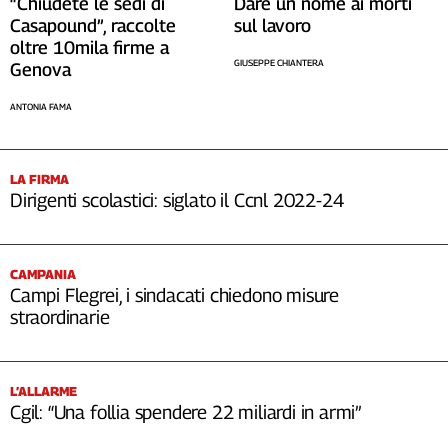
Dare un nome ai morti
“Chiudete le sedi di
Cerca
sul lavoro
Casapound”, raccolte
oltre 10mila firme a
GIUSEPPE CHIANTERA
Genova
Contatti
ANTONIA FAMA
La
redazione
LA FIRMA
Dirigenti scolastici: siglato il Ccnl 2022-24
Newsletter
CAMPANIA
Social
Campi Flegrei, i sindacati chiedono misure
straordinarie
L’ALLARME
Cgil: “Una follia spendere 22 miliardi in armi”