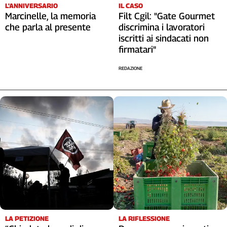
Liguria
L'ANNIVERSARIO
IL CASO
Marcinelle, la memoria
Filt Cgil: "Gate Gourmet
Lombardia
che parla al presente
discrimina i lavoratori
Marche
iscritti ai sindacati non
Piemonte
firmatari"
Puglia
Sardegna
REDAZIONE
Sicilia
Toscana
Trentino
Umbria
Valle
D'Aosta
Veneto
Archivio
Storico
1955-
2014
LA RIFLESSIONE
LA PETIZIONE