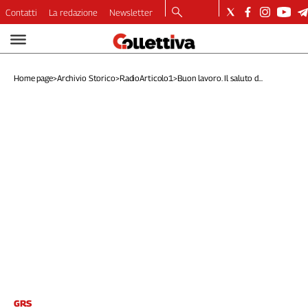
Contatti
La redazione
Newsletter
Video
Podcast
Home page
>
Archivio Storico
>
RadioArticolo1
>
Buon lavoro. Il saluto d...
Dirette
Longform
Copertine
Economia
Lavoro
Ambiente
Diritti
Welfare
Italia
Internazionale
Culture
Categorie
GRS