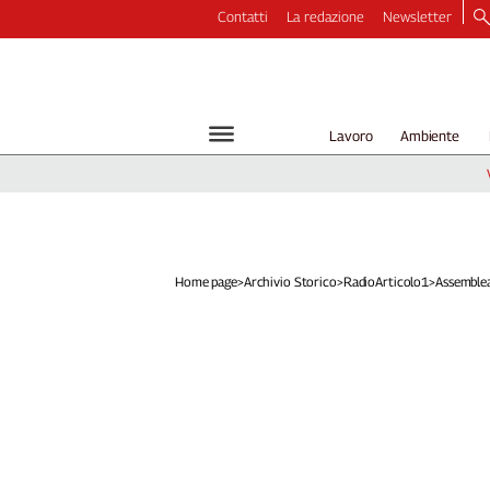
Contatti
La redazione
Newsletter
Video
Podcast
Dirette
Lavoro
Ambiente
Longform
Copertine
Economia
Lavoro
Ambiente
Home page
>
Archivio Storico
>
RadioArticolo1
>
Assemblea
Diritti
Welfare
Italia
Internazionale
Culture
Categorie