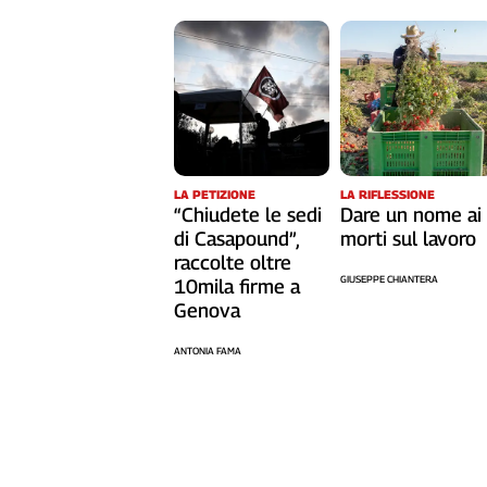
L'Italia
nel
Lavoro
Territori
Abruzzo-
Molise
LA RIFLESSIONE
LA PETIZIONE
Alto
Dare un nome ai
“Chiudete le sedi
Adige
morti sul lavoro
di Casapound”,
Basilicata
raccolte oltre
GIUSEPPE CHIANTERA
Calabria
10mila firme a
Genova
Campania
Emilia-
ANTONIA FAMA
Romagna
Friuli
Venezia
Giulia
Lazio