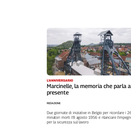
Girasoli
Il
Sassolino
Linea
Economica
Tech
It
Easy
Inserti
Idea
Diffusa
L'ANNIVERSARIO
InFlai
Marcinelle, la memoria che parla a
presente
Le
trasmissioni
REDAZIONE
tv
Due giornate di iniziative in Belgio per ricordare i 
Work
minatori morti l’8 agosto 1956 e rilanciare l’impeg
per la sicurezza sul lavoro
in
Progress