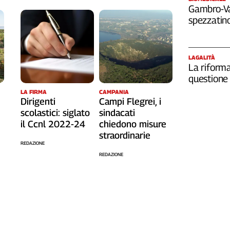
Gambro-Van
spezzatino
LAGALITÀ
La riforma
questione 
LA FIRMA
CAMPANIA
Dirigenti
Campi Flegrei, i
scolastici: siglato
sindacati
il Ccnl 2022-24
chiedono misure
straordinarie
REDAZIONE
REDAZIONE