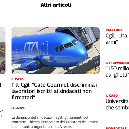
Altri articoli
L’ALLARME
Cgil: “Una
armi”
IL PROVVEDIM
“150 milio
dai ghetti”
IL CASO
l
Filt Cgil: "Gate Gourmet discrimina i
lavoratori iscritti ai sindacati non
IL CASO
firmatari"
Università
che sembr
REDAZIONE
262
no
La denuncia del sindacato: negati gli aumenti del
contratto. Chiesto l'intervento del Ministero del Lavoro
e un incontro urgente con Ita Airways
BIOMEDICALE