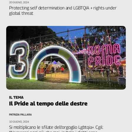
20 GIUGNO, 2024
Genova,
Protecting self determination and LGBTQIA + rights under
il
global threat
sangue
della
ragione
120
anni
Cgil
Collettiva
Academy
Collettiva
Play
Rubriche
IL TEMA
Collettiva
Il Pride al tempo delle destre
Talk
La
PATRIZIA PALLARA
settimana
10 GIUGNO, 2024
Collettiva
Si moltiplicano le sfilate dell’orgoglio Lgbtqia+. Cgil: