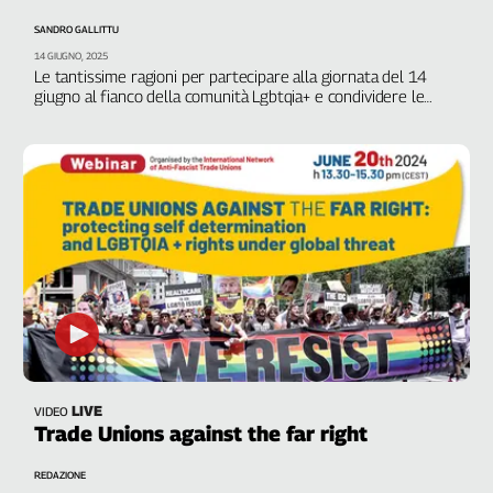
Filcams
SANDRO GALLITTU
Filctem
14 GIUGNO, 2025
Fillea
Le tantissime ragioni per partecipare alla giornata del 14
giugno al fianco della comunità Lgbtqia+ e condividere le
Filt
rivendicazioni contro le politiche delle destre
Fiom
Fisac
Flai
Flc
Fp
Nidil
Slc
Spi
Inca
Caaf
LIVE
VIDEO
Trade Unions against the far right
Speciali
G8
REDAZIONE
di