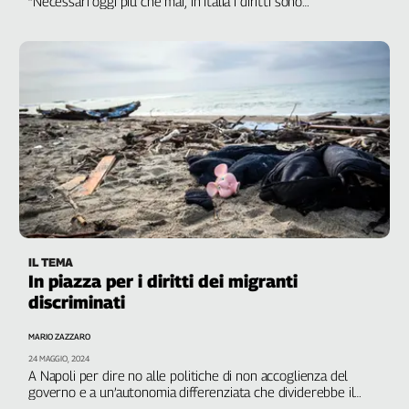
“Necessari oggi più che mai, in Italia i diritti sono
Girasoli
costantemente negati”
Il
Sassolino
Linea
Economica
Tech
It
Easy
Inserti
Idea
Diffusa
IL TEMA
InFlai
In piazza per i diritti dei migranti
discriminati
Le
trasmissioni
tv
MARIO ZAZZARO
24 MAGGIO, 2024
Work
A Napoli per dire no alle politiche di non accoglienza del
in
governo e a un’autonomia differenziata che dividerebbe il
Progress
Paese anche sul fronte dei diritti Lgbtqi+