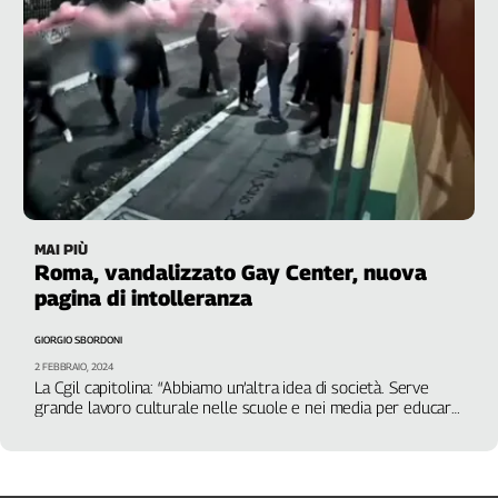
Liguria
Lombardia
Marche
Piemonte
Puglia
Sardegna
Sicilia
Toscana
Trentino
MAI PIÙ
Umbria
Roma, vandalizzato Gay Center, nuova
pagina di intolleranza
Valle
D'Aosta
GIORGIO SBORDONI
Veneto
2 FEBBRAIO, 2024
La Cgil capitolina: “Abbiamo un’altra idea di società. Serve
Archivio
grande lavoro culturale nelle scuole e nei media per educare
Storico
i giovani alla differenza”
1955-
2014