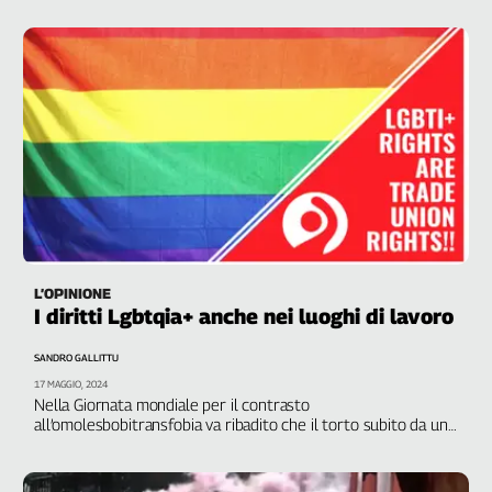
L'Italia
nel
Lavoro
Territori
Abruzzo-
Molise
Alto
Adige
Basilicata
Calabria
L’OPINIONE
I diritti Lgbtqia+ anche nei luoghi di lavoro
Campania
Emilia-
SANDRO GALLITTU
Romagna
17 MAGGIO, 2024
Friuli
Nella Giornata mondiale per il contrasto
Venezia
all’omolesbobitransfobia va ribadito che il torto subito da un
Giulia
lavoratore o da una lavoratrice è un torto subito da tutti
Lazio