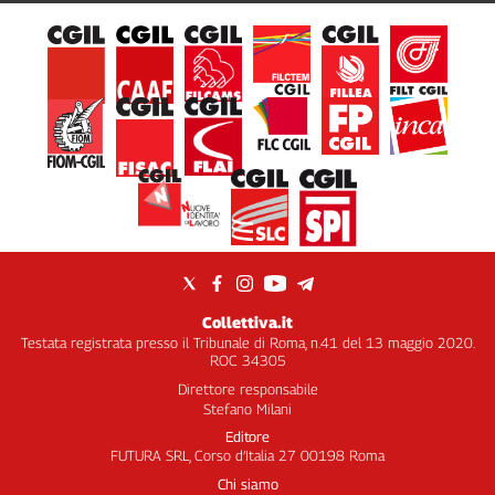
Cerca
Contatti
La
redazione
Newsletter
Social
Collettiva.it
Testata registrata presso il Tribunale di Roma, n.41 del 13 maggio 2020.
ROC 34305
Direttore responsabile
Stefano Milani
Editore
FUTURA SRL, Corso d’Italia 27 00198 Roma
Chi siamo