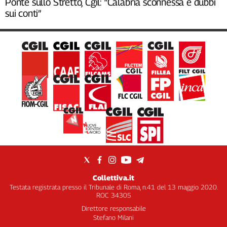
Ponte sullo Stretto, Cgil: “Calabria sconnessa e dubbi
sui conti”
Collettiva.it
Testata registrata presso il Tribunale di Roma, n.41 del 13 maggio 2020.
ROC 34305
Direttore responsabile
Stefano Milani