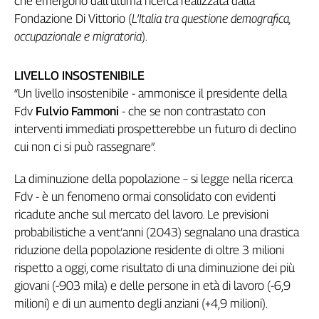
che emergono dall’ultima ricerca realizzata dalla
Genova,
Fondazione Di Vittorio (
L’Italia tra questione demografica,
il
occupazionale e migratoria
).
sangue
della
LIVELLO INSOSTENIBILE
ragione
“Un livello insostenibile - ammonisce il presidente della
120
anni
Fdv
Fulvio Fammoni
- che se non contrastato con
Cgil
interventi immediati prospetterebbe un futuro di declino
Collettiva
cui non ci si può rassegnare”.
Academy
La diminuzione della popolazione – si legge nella ricerca
Collettiva
Fdv - è un fenomeno ormai consolidato con evidenti
Play
ricadute anche sul mercato del lavoro. Le previsioni
Rubriche
probabilistiche a vent’anni (2043) segnalano una drastica
Collettiva
riduzione della popolazione residente di oltre 3 milioni
Talk
rispetto a oggi, come risultato di una diminuzione dei più
La
giovani (-903 mila) e delle persone in età di lavoro (-6,9
settimana
milioni) e di un aumento degli anziani (+4,9 milioni).
Collettiva