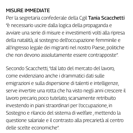
L'Italia
MISURE IMMEDIATE
nel
Per la segretaria confederale della Cgil
Tania Scacchetti
Lavoro
“è necessario uscire dalla logica della propaganda e
Territori
avviare una serie di misure e investimenti volti alla ripresa
della natalità, al sostegno dell'occupazione femminile e
Abruzzo-
all’ingresso legale dei migranti nel nostro Paese, politiche
Molise
che non devono assolutamente essere contrapposte”.
Alto
Adige
Secondo Scacchetti, “dal lato del mercato del lavoro,
Basilicata
come evidenziano anche i drammatici dati sulle
Calabria
emigrazioni e sulla dispersione di talenti e intelligenze,
Campania
serve invertire una rotta che ha visto negli anni crescere il
Emilia-
lavoro precario, poco tutelato, scarsamente retribuito
Romagna
investendo in piani straordinari per l’occupazione, in
Friuli
Sostegno e rilancio del sistema di welfare , mettendo la
Venezia
Giulia
questione salariale e il contrasto alla precarietà al centro
Lazio
delle scelte economiche”.