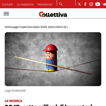
Contatti
La redazione
Newsletter
Video
Podcast
Home page
>
Copertine
>
Italia
>
2043: sette milioni di l...
Dirette
Longform
Copertine
Economia
Lavoro
Ambiente
Diritti
Welfare
Italia
Internazionale
Luigi Innamorati
Culture
Categorie
LA RICERCA