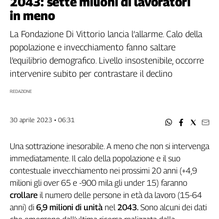
2043: sette milioni di lavoratori
Filcams
in meno
Filctem
Fillea
La Fondazione Di Vittorio lancia l’allarme. Calo della
Filt
popolazione e invecchiamento fanno saltare
Fiom
l’equilibrio demografico. Livello insostenibile, occorre
Fisac
intervenire subito per contrastare il declino
Flai
REDAZIONE
Flc
Fp
30 aprile 2023 • 06:31
Nidil
Slc
Una sottrazione inesorabile. A meno che non si intervenga
Spi
immediatamente. Il calo della popolazione e il suo
Inca
contestuale invecchiamento nei prossimi 20 anni (+4,9
Caaf
milioni gli over 65 e -900 mila gli under 15) faranno
Speciali
crollare
il numero delle persone in età da lavoro (15-64
anni) di
6,9 milioni di unità
nel
2043.
Sono alcuni dei dati
G8
di