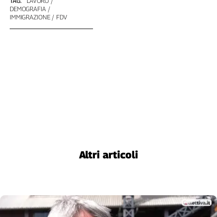
TAG:
LAVORO
DEMOGRAFIA
Cerca
IMMIGRAZIONE
FDV
Contatti
La
redazione
Newsletter
Social
Altri articoli