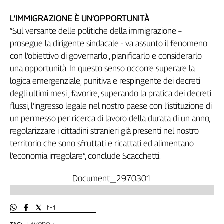
Liguria
Lombardia
L’IMMIGRAZIONE È UN’OPPORTUNITÀ
Marche
“Sul versante delle politiche della immigrazione –
Piemonte
prosegue la dirigente sindacale - va assunto il fenomeno
Puglia
con l’obiettivo di governarlo , pianificarlo e considerarlo
Sardegna
una opportunità. In questo senso occorre superare la
logica emergenziale, punitiva e respingente dei decreti
Sicilia
degli ultimi mesi , favorire, superando la pratica dei decreti
Toscana
flussi, l’ingresso legale nel nostro paese con l’istituzione di
Trentino
un permesso per ricerca di lavoro della durata di un anno,
Umbria
regolarizzare i cittadini stranieri già presenti nel nostro
Valle
territorio che sono sfruttati e ricattati ed alimentano
D'Aosta
l’economia irregolare”, conclude Scacchetti.
Veneto
Archivio
Document_2970301
Storico
1955-
2014