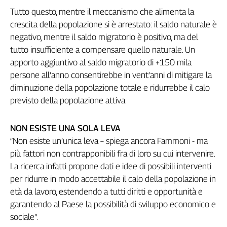
Girasoli
Tutto questo, mentre il meccanismo che alimenta la
Il
crescita della popolazione si è arrestato: il saldo naturale è
Sassolino
negativo, mentre il saldo migratorio è positivo, ma del
Linea
tutto insufficiente a compensare quello naturale. Un
Economica
apporto aggiuntivo al saldo migratorio di +150 mila
Tech
It
persone all’anno consentirebbe in vent’anni di mitigare la
Easy
diminuzione della popolazione totale e ridurrebbe il calo
previsto della popolazione attiva.
Inserti
Idea
NON ESISTE UNA SOLA LEVA
Diffusa
“Non esiste un’unica leva – spiega ancora Fammoni - ma
InFlai
più fattori non contrapponibili fra di loro su cui intervenire.
La ricerca infatti propone dati e idee di possibili interventi
Le
trasmissioni
per ridurre in modo accettabile il calo della popolazione in
tv
età da lavoro, estendendo a tutti diritti e opportunità e
Work
garantendo al Paese la possibilità di sviluppo economico e
in
sociale”.
Progress