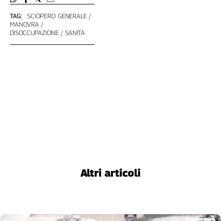
L'Italia
TAG:
SCIOPERO GENERALE
nel
MANOVRA
Lavoro
DISOCCUPAZIONE
SANITÀ
Territori
Abruzzo-
Molise
Alto
Adige
Basilicata
Calabria
Campania
Emilia-
Romagna
Altri articoli
Friuli
Venezia
Giulia
Lazio