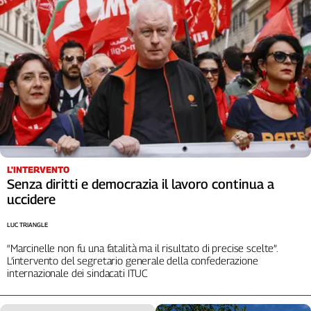
Cerca
Contatti
La
redazione
Newsletter
L'INTERVENTO
Senza diritti e democrazia il lavoro continua a
Social
uccidere
LUC TRIANGLE
“Marcinelle non fu una fatalità ma il risultato di precise scelte”.
L’intervento del segretario generale della confederazione
internazionale dei sindacati ITUC