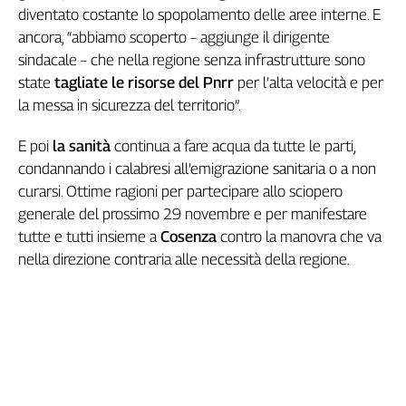
diventato costante lo spopolamento delle aree interne. E
Genova,
ancora, “abbiamo scoperto – aggiunge il dirigente
il
sangue
sindacale – che nella regione senza infrastrutture sono
della
state
tagliate le risorse del Pnrr
per l’alta velocità e per
ragione
la messa in sicurezza del territorio”.
120
anni
E poi
la sanità
continua a fare acqua da tutte le parti,
Cgil
condannando i calabresi all’emigrazione sanitaria o a non
Collettiva
curarsi. Ottime ragioni per partecipare allo sciopero
Academy
generale del prossimo 29 novembre e per manifestare
tutte e tutti insieme a
Cosenza
contro la manovra che va
Collettiva
Play
nella direzione contraria alle necessità della regione.
Rubriche
Collettiva
Talk
La
settimana
Collettiva