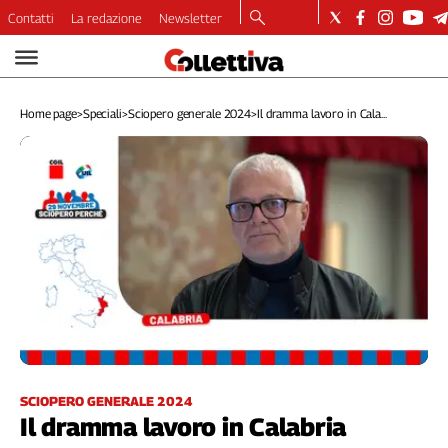
Contatti
La redazione
Newsletter
Video
Podcast
Home page
>
Speciali
>
Sciopero generale 2024
>
Il dramma lavoro in Cala...
Dirette
Longform
Copertine
Economia
Lavoro
Ambiente
Diritti
Welfare
Italia
Internazionale
Culture
SCIOPERO GENERALE 2024
Il dramma lavoro in Calabria
Categorie