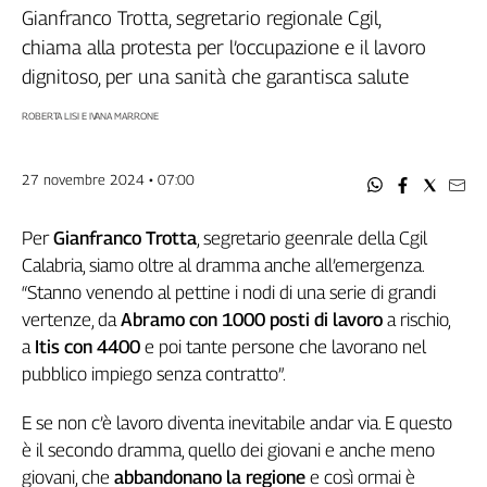
Filcams
Gianfranco Trotta, segretario regionale Cgil,
Filctem
chiama alla protesta per l’occupazione e il lavoro
Fillea
dignitoso, per una sanità che garantisca salute
Filt
ROBERTA LISI E IVANA MARRONE
Fiom
Fisac
27 novembre 2024 • 07:00
Flai
Flc
Per
Gianfranco Trotta
, segretario geenrale della Cgil
Fp
Calabria, siamo oltre al dramma anche all’emergenza.
Nidil
“Stanno venendo al pettine i nodi di una serie di grandi
Slc
vertenze, da
Abramo con 1000 posti di lavoro
a rischio,
Spi
a
Itis con 4400
e poi tante persone che lavorano nel
Inca
pubblico impiego senza contratto”.
Caaf
E se non c’è lavoro diventa inevitabile andar via. E questo
Speciali
è il secondo dramma, quello dei giovani e anche meno
G8
giovani, che
abbandonano la regione
e così ormai è
di