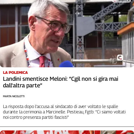
Liguria
Lombardia
Marche
Piemonte
Puglia
Sardegna
Sicilia
Toscana
Trentino
Umbria
LA POLEMICA
Landini smentisce Meloni: “Cgil non si gira mai
Valle
dall'altra parte”
D'Aosta
Veneto
MARTA NICOLETTI
La risposta dopo l’accusa al sindacato di aver voltato le spalle
Archivio
Storico
durante la cerimonia a Marcinelle. Pestieau, Fgtb: “Ci siamo voltati
1955-
noi contro presenza partiti fascisti”
2014