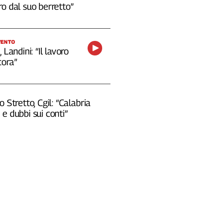
o dal suo berretto”
VENTO
 Landini: “Il lavoro
cora”
o Stretto, Cgil: “Calabria
e dubbi sui conti”