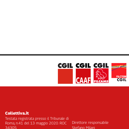
Cerca
Contatti
La
redazione
Newsletter
Social
Collettiva.it
Testata registrata presso il Tribunale di
Direttore responsabile
Roma, n.41 del 13 maggio 2020. ROC
34305
Stefano Milani