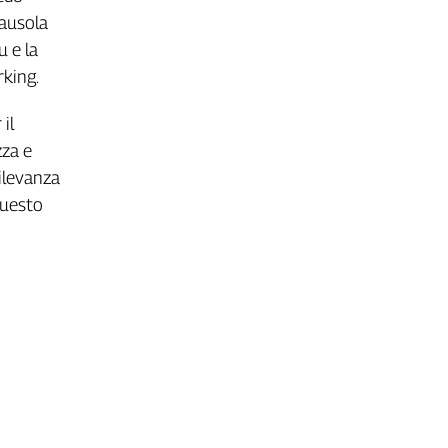
lausola
u e la
rking.
il
zza e
rilevanza
 Questo