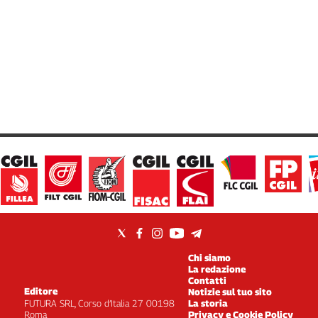
Chi siamo
La redazione
Contatti
Editore
Notizie sul tuo sito
FUTURA SRL, Corso d’Italia 27 00198
La storia
Roma
Privacy e Cookie Policy