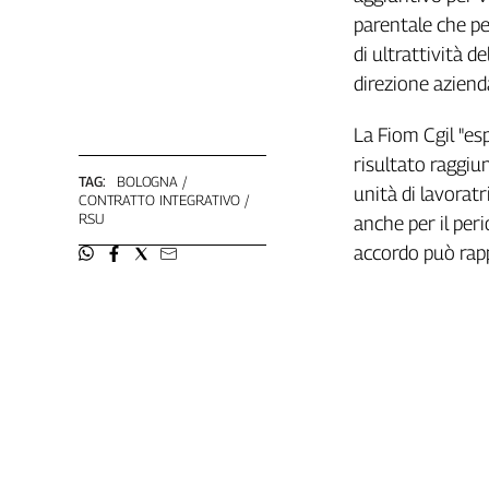
Girasoli
parentale che pe
Il
di ultrattività d
Sassolino
direzione aziend
Linea
Economica
La Fiom Cgil "es
Tech
It
risultato raggiu
Easy
TAG:
BOLOGNA
unità di lavoratr
CONTRATTO INTEGRATIVO
RSU
anche per il peri
Inserti
accordo può rapp
Idea
Diffusa
InFlai
Le
trasmissioni
tv
Work
in
Progress