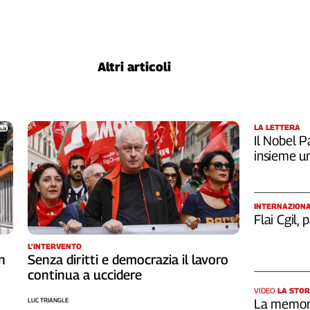
Altri articoli
LA LETTERA
Il Nobel Pa
insieme u
INTERNAZION
Flai Cgil,
L'INTERVENTO
n
Senza diritti e democrazia il lavoro
continua a uccidere
VIDEO
LA STOR
LUC TRIANGLE
La memori