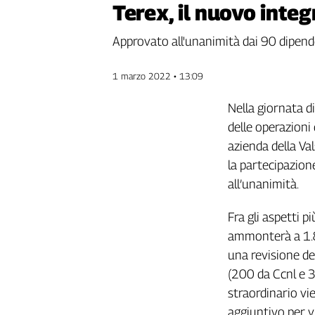
Terex, il nuovo integ
Genova,
il
Approvato all'unanimità dai 90 dipend
sangue
della
ragione
1 marzo 2022 • 13:09
120
Nella giornata di
anni
Cgil
delle operazioni 
Collettiva
azienda della Va
Academy
la partecipazion
all’unanimità.
Collettiva
Play
Rubriche
Fra gli aspetti p
ammonterà a 1.8
Collettiva
Talk
una revisione de
La
(200 da Ccnl e 3
settimana
straordinario v
Collettiva
aggiuntivo per v