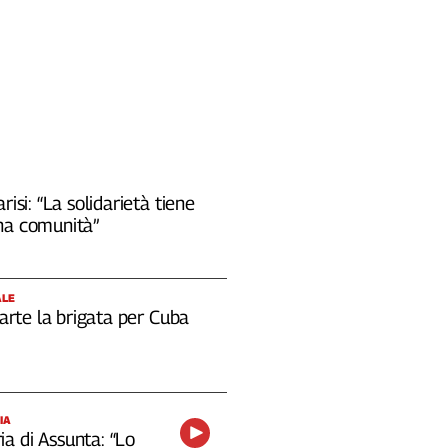
risi: “La solidarietà tiene
na comunità”
ALE
 parte la brigata per Cuba
IA
a di Assunta: “Lo