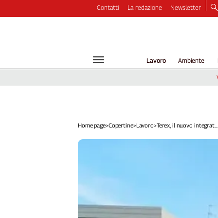
Contatti
La redazione
Newsletter
Video
Podcast
Dirette
Lavoro
Ambiente
Longform
Copertine
Economia
Lavoro
Ambiente
Home page
>
Copertine
>
Lavoro
>
Terex, il nuovo integrat...
Diritti
Welfare
Italia
Internazionale
Culture
Categorie