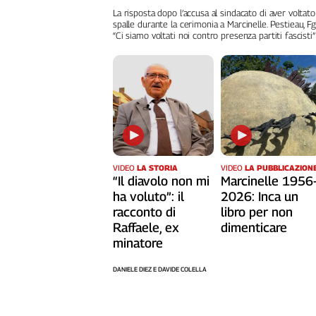
Liguria
La risposta dopo l’accusa al sindacato di aver voltato
Lombardia
spalle durante la cerimonia a Marcinelle. Pestieau, Fg
“Ci siamo voltati noi contro presenza partiti fascisti”
Marche
Piemonte
Puglia
Sardegna
Sicilia
Toscana
Trentino
VIDEO
LA STORIA
VIDEO
LA PUBBLICAZION
Umbria
“Il diavolo non mi
Marcinelle 1956
Valle
ha voluto”: il
2026: Inca un
D'Aosta
racconto di
libro per non
Veneto
Raffaele, ex
dimenticare
minatore
Archivio
Storico
DANIELE DIEZ E DAVIDE COLELLA
1955-
2014