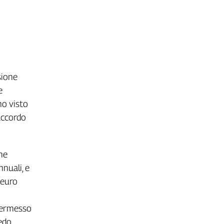
sione
e
no visto
accordo
che
nuali, e
 euro
 permesso
gedo