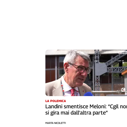
L'Italia
nel
Lavoro
Territori
Abruzzo-
Molise
Alto
Adige
Basilicata
Calabria
Campania
Emilia-
Romagna
LA POLEMICA
Friuli
Landini smentisce Meloni: “Cgil no
Venezia
si gira mai dall'altra parte”
Giulia
Lazio
MARTA NICOLETTI