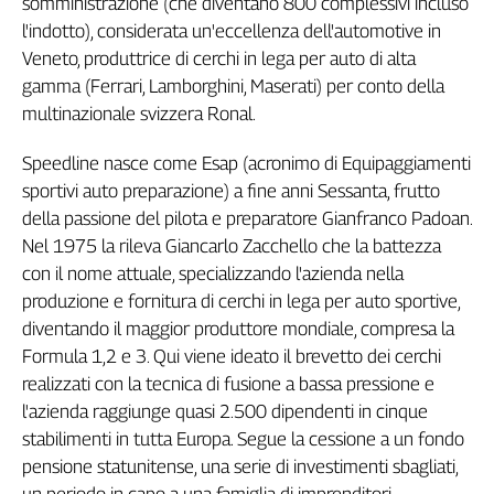
somministrazione (che diventano 800 complessivi incluso
Genova,
l'indotto), considerata un'eccellenza dell'automotive in
il
Veneto, produttrice di cerchi in lega per auto di alta
sangue
gamma (Ferrari, Lamborghini, Maserati) per conto della
della
multinazionale svizzera Ronal.
ragione
120
Speedline nasce come Esap (acronimo di Equipaggiamenti
anni
sportivi auto preparazione) a fine anni Sessanta, frutto
Cgil
della passione del pilota e preparatore Gianfranco Padoan.
Collettiva
Academy
Nel 1975 la rileva Giancarlo Zacchello che la battezza
con il nome attuale, specializzando l'azienda nella
Collettiva
produzione e fornitura di cerchi in lega per auto sportive,
Play
diventando il maggior produttore mondiale, compresa la
Rubriche
Formula 1,2 e 3. Qui viene ideato il brevetto dei cerchi
Collettiva
realizzati con la tecnica di fusione a bassa pressione e
Talk
l'azienda raggiunge quasi 2.500 dipendenti in cinque
La
stabilimenti in tutta Europa. Segue la cessione a un fondo
settimana
pensione statunitense, una serie di investimenti sbagliati,
Collettiva