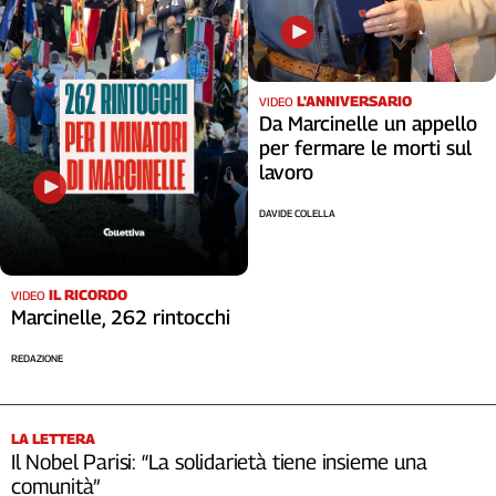
L'ANNIVERSARIO
VIDEO
Da Marcinelle un appello
per fermare le morti sul
lavoro
DAVIDE COLELLA
IL RICORDO
VIDEO
Marcinelle, 262 rintocchi
REDAZIONE
LA LETTERA
Il Nobel Parisi: “La solidarietà tiene insieme una
comunità”