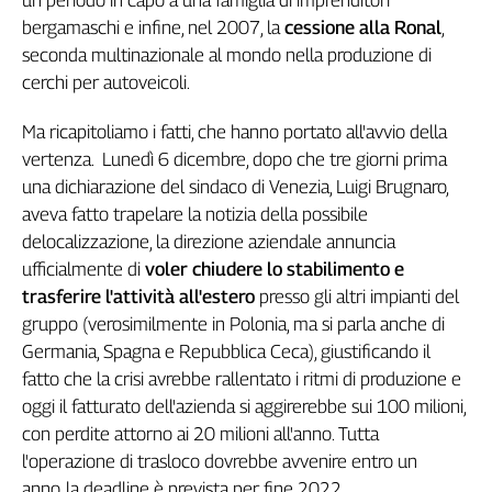
un periodo in capo a una famiglia di imprenditori
Girasoli
bergamaschi e infine, nel 2007, la
cessione alla Ronal
,
Il
seconda multinazionale al mondo nella produzione di
Sassolino
cerchi per autoveicoli.
Linea
Economica
Ma ricapitoliamo i fatti, che hanno portato all'avvio della
Tech
vertenza. Lunedì 6 dicembre, dopo che tre giorni prima
It
Easy
una dichiarazione del sindaco di Venezia, Luigi Brugnaro,
aveva fatto trapelare la notizia della possibile
Inserti
delocalizzazione, la direzione aziendale annuncia
Idea
ufficialmente di
voler chiudere lo stabilimento e
Diffusa
trasferire l'attività all'estero
presso gli altri impianti del
InFlai
gruppo (verosimilmente in Polonia, ma si parla anche di
Germania, Spagna e Repubblica Ceca), giustificando il
Le
fatto che la crisi avrebbe rallentato i ritmi di produzione e
trasmissioni
tv
oggi il fatturato dell'azienda si aggirerebbe sui 100 milioni,
con perdite attorno ai 20 milioni all'anno. Tutta
Work
l'operazione di trasloco dovrebbe avvenire entro un
in
Progress
anno, la deadline è prevista per fine 2022.