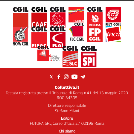
Collettiva.it
Testata registrata presso il Tribunale di Roma, n.41 del 13 maggio 2020.
ROC 34305
Direttore responsabile
Stefano Milani
Editore
FUTURA SRL, Corso d’Italia 27 00198 Roma
Chi siamo