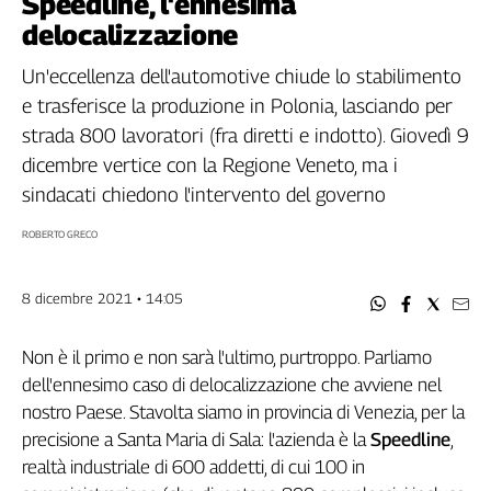
Speedline, l'ennesima
Filcams
delocalizzazione
Filctem
Fillea
Un'eccellenza dell'automotive chiude lo stabilimento
Filt
e trasferisce la produzione in Polonia, lasciando per
Fiom
strada 800 lavoratori (fra diretti e indotto). Giovedì 9
Fisac
dicembre vertice con la Regione Veneto, ma i
Flai
sindacati chiedono l'intervento del governo
Flc
ROBERTO GRECO
Fp
Nidil
Slc
8 dicembre 2021 • 14:05
Spi
Inca
Non è il primo e non sarà l'ultimo, purtroppo. Parliamo
dell'ennesimo caso di delocalizzazione che avviene nel
Caaf
nostro Paese. Stavolta siamo in provincia di Venezia, per la
Speciali
precisione a Santa Maria di Sala: l'azienda è la
Speedline
,
realtà industriale di 600 addetti, di cui 100 in
G8
di