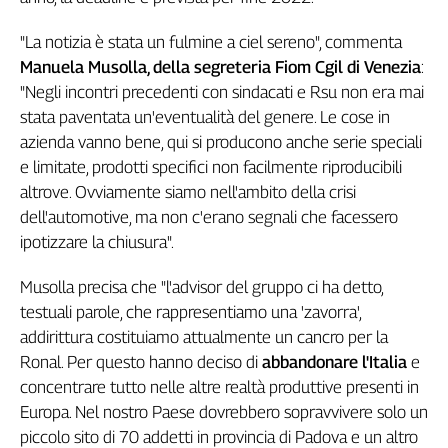
L'Italia
"La notizia è stata un fulmine a ciel sereno", commenta
nel
Lavoro
Manuela Musolla, della segreteria Fiom Cgil di Venezia
:
"Negli incontri precedenti con sindacati e Rsu non era mai
Territori
stata paventata un'eventualità del genere. Le cose in
Abruzzo-
azienda vanno bene, qui si producono anche serie speciali
Molise
e limitate, prodotti specifici non facilmente riproducibili
Alto
altrove. Ovviamente siamo nell'ambito della crisi
Adige
dell'automotive, ma non c'erano segnali che facessero
Basilicata
ipotizzare la chiusura".
Calabria
Musolla precisa che "l'advisor del gruppo ci ha detto,
Campania
testuali parole, che rappresentiamo una 'zavorra',
Emilia-
Romagna
addirittura costituiamo attualmente un cancro per la
Friuli
Ronal. Per questo hanno deciso di
abbandonare l'Italia
e
Venezia
concentrare tutto nelle altre realtà produttive presenti in
Giulia
Europa. Nel nostro Paese dovrebbero sopravvivere solo un
Lazio
piccolo sito di 70 addetti in provincia di Padova e un altro