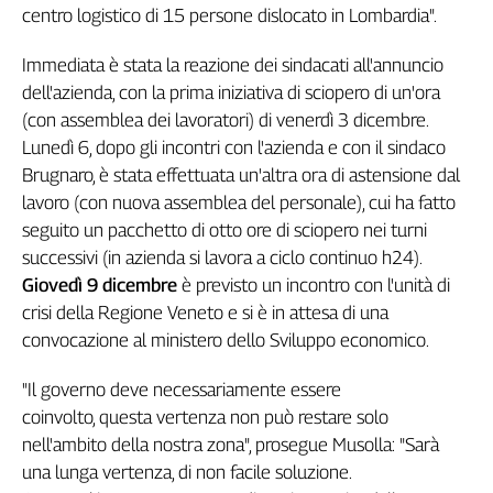
Liguria
centro logistico di 15 persone dislocato in Lombardia".
Lombardia
Marche
Immediata è stata la reazione dei sindacati all'annuncio
dell'azienda, con la prima iniziativa di sciopero di un'ora
Piemonte
(con assemblea dei lavoratori) di venerdì 3 dicembre.
Puglia
Lunedì 6, dopo gli incontri con l'azienda e con il sindaco
Sardegna
Brugnaro, è stata effettuata un'altra ora di astensione dal
Sicilia
lavoro (con nuova assemblea del personale), cui ha fatto
Toscana
seguito un pacchetto di otto ore di sciopero nei turni
Trentino
successivi (in azienda si lavora a ciclo continuo h24).
Umbria
Giovedì 9 dicembre
è previsto un incontro con l'unità di
Valle
crisi della Regione Veneto e si è in attesa di una
D'Aosta
convocazione al ministero dello Sviluppo economico.
Veneto
"Il governo deve necessariamente essere
Archivio
Storico
coinvolto, questa vertenza non può restare solo
1955-
nell'ambito della nostra zona", prosegue Musolla: "Sarà
2014
una lunga vertenza, di non facile soluzione.