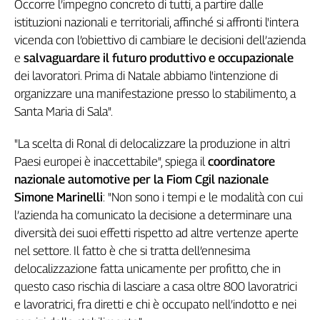
Occorre l’impegno concreto di tutti, a partire dalle
Cerca
istituzioni nazionali e territoriali, affinché si affronti l'intera
vicenda con l’obiettivo di cambiare le decisioni dell’azienda
e
salvaguardare il futuro produttivo e occupazionale
Contatti
dei lavoratori. Prima di Natale abbiamo l'intenzione di
organizzare una manifestazione presso lo stabilimento, a
La
Santa Maria di Sala".
redazione
"La scelta di Ronal di delocalizzare la produzione in altri
Paesi europei è inaccettabile", spiega il
coordinatore
Newsletter
nazionale automotive per la Fiom Cgil nazionale
Simone Marinelli
: "Non sono i tempi e le modalità con cui
Social
l’azienda ha comunicato la decisione a determinare una
diversità dei suoi effetti rispetto ad altre vertenze aperte
nel settore. Il fatto è che si tratta dell’ennesima
delocalizzazione fatta unicamente per profitto, che in
questo caso rischia di lasciare a casa oltre 800 lavoratrici
e lavoratrici, fra diretti e chi è occupato nell’indotto e nei