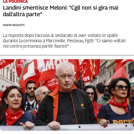
LA POLEMICA
Liguria
Landini smentisce Meloni: “Cgil non si gira mai
Lombardia
dall'altra parte”
Marche
Piemonte
MARTA NICOLETTI
Puglia
La risposta dopo l’accusa al sindacato di aver voltato le spalle
durante la cerimonia a Marcinelle. Pestieau, Fgtb: “Ci siamo voltati
Sardegna
noi contro presenza partiti fascisti”
Sicilia
Toscana
Trentino
Umbria
Valle
D'Aosta
Veneto
Archivio
Storico
1955-
2014