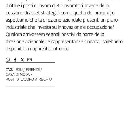
Girasoli
diritti e i posti di lavoro di 40 lavoratori. Invece della
Il
cessione di asset strategici come quello dei profumi, ci
Sassolino
aspettiamo che la direzione aziendale presenti un piano
Linea
industriale che investa su innovazione e occupazione".
Economica
Qualora arrivassero segnali positivi da parte della
Tech
direzione aziendale, le rappresentanze sindacali sarebbero
It
Easy
disponibili a riaprire il confronto.
Inserti
TAG:
RSU
FIRENZE
Idea
CASA DI MODA
Diffusa
POSTI DI LAVORO A RISCHIO
InFlai
Le
trasmissioni
tv
Work
in
Progress