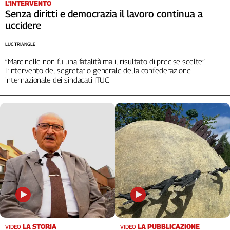
L'INTERVENTO
Cerca
Senza diritti e democrazia il lavoro continua a
uccidere
LUC TRIANGLE
Contatti
“Marcinelle non fu una fatalità ma il risultato di precise scelte”.
L’intervento del segretario generale della confederazione
La
internazionale dei sindacati ITUC
redazione
Newsletter
Social
LA STORIA
LA PUBBLICAZIONE
VIDEO
VIDEO