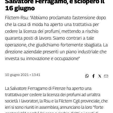
Salvatore Ferragamo, è sciopero il
Filcams
16 giugno
Filctem
Fillea
Filctem-Rsu: "Abbiamo proclamato l'astensione dopo
Filt
che la casa di moda ha aperto una trattativa per
Fiom
cedere la licenza dei profumi, mettendo a rischio
Fisac
quaranta posti di lavoro. Siamo contrari a tale
Flai
operazione, che giudichiamo fortemente sbagliata. La
Flc
direzione aziendale presenti un piano industriale che
Fp
investa su innovazione e occupazione"
Nidil
Slc
10 giugno 2021 • 13:41
Spi
Inca
La Salvatore Ferragamo di Firenze ha aperto una
Caaf
trattativa per cedere la licenza dei profumi ad un'altra
Speciali
società. I lavoratori, la Rsu e la Filctem Cgil provinciale, che
ieri si sono riuniti in assemblea, annunciano la loro "forte
G8
di