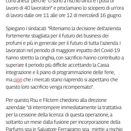
contrarietà" perché "ci sono a rischio diritti e i posti di
Genova,
lavoro di 40 lavoratori" e proclamano lo sciopero di un'ora
il
di lavoro dalle ore 11 alle ore 12 di mercoledì 16 giugno.
sangue
della
Spiegano i sindacati: "Riteniamo la decisione dell'azienda
ragione
fortemente sbagliata per il futuro del business dei
120
profumi e più in generale per il futuro di tutta l’azienda. I
anni
lavoratori nel periodo di maggiore impatto del Covid-19
Cgil
hanno stretto la cinghia, con sacrificio hanno contribuito a
Collettiva
Academy
superare il periodo più difficile accettando la Cassa
integrazione e il piano di programmazione delle ferie,
Collettiva
ma
oggi
che i mercati stano riaprendo si aspettano che
Play
questo loro sacrificio venga ricompensato".
Rubriche
Collettiva
Per questo, Rsu e Filctem chiedono alla direzione
Talk
aziendale "di interrompere immediatamente la trattativa
La
per la cessione della licenza: di questa operazione, a
settimana
soltanto un mese dalla fusione per incorporazione della
Collettiva
Parfums spa in Salvatore Ferragamo spa.: mette a rischio