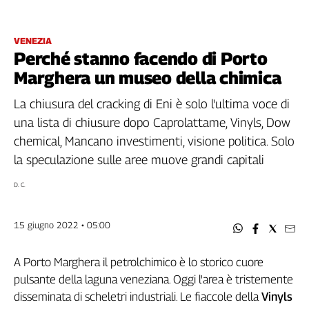
Filcams
Filctem
VENEZIA
Fillea
Perché stanno facendo di Porto
Filt
Marghera un museo della chimica
Fiom
Fisac
La chiusura del cracking di Eni è solo l'ultima voce di
Flai
una lista di chiusure dopo Caprolattame, Vinyls, Dow
Flc
chemical, Mancano investimenti, visione politica. Solo
Fp
la speculazione sulle aree muove grandi capitali
Nidil
D. C.
Slc
Spi
Inca
15 giugno 2022 • 05:00
Caaf
A Porto Marghera il petrolchimico è lo storico cuore
Speciali
pulsante della laguna veneziana. Oggi l'area è tristemente
G8
disseminata di scheletri industriali. Le fiaccole della
Vinyls
di