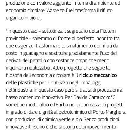
produzione con valore aggiunto in tema di ambiente ed
Cerca
economia circolare. Waste to fuel trasforma il rifiuto
organico in bio oil.
Contatti
"In questo caso – sottolinea il segretario della Filctem
provinciale – saremmo di fronte al perfetto incontro tra
La
due esigenze: trasformare lo smaltimento dei rifiuti da
redazione
costo in guadagno e sostituire gradatamente l’uso dei
derivati del petrolio con sostanze organiche meno
Newsletter
inquinanti riutilizzabili". Altro progetto che segue la
filosofia dell'economia circolare è
il riciclo meccanico
delle plastiche
per il riutilizzo negli imballaggi
Social
nell'industria. In questo caso però si tratta di produzioni a
basso contenuto innovativo. Per Davide Camuccio: "Ci
vorrebbe molto altro e l'Eni ha nei propri cassetti progetti
in grado di dare dignità al petrolchimico di Porto Marghera
con produzioni di chimica verde e bio. Senza produzioni
innovative il rischio è che la storia dell'impoverimento