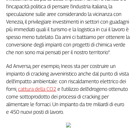
l'incapacità politica di pensare l'industria italiana, la
L'Italia
nel
speculazione sulle aree considerando la vicinanza con
Lavoro
Venezia, il privilegiare investimenti in settori con guadagni
più immediati quali il turismo e la logistica in cui il lavoro è
Territori
spesso meno tutelato. Da anni ci battiamo per ottenere la
Abruzzo-
conversione degli impianti con progetti di chimica verde
Molise
che non sono mai pensati per il nostro territorio".
Alto
Adige
Ad Anversa, per esempio, Ineos sta per costruire un
Basilicata
impianto di cracking avveniristico anche dal punto di vista
Calabria
dell'impatto ambientale: con riscaldamento elettrico dei
Campania
forni,
cattura della CO2
e l'utilizzo dell'idrogeno ottenuto
Emilia-
come sottoprodotto dei processi di cracking per
Romagna
alimentare le fornaci. Un impianto da tre miliardi di euro
Friuli
e 450 nuovi posti di lavoro.
Venezia
Giulia
Lazio