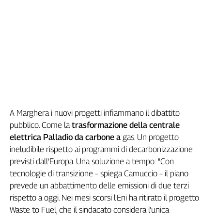
Liguria
Lombardia
Marche
Piemonte
Puglia
Sardegna
Sicilia
Toscana
Trentino
A Marghera i nuovi progetti infiammano il dibattito
Umbria
pubblico. Come la
trasformazione della centrale
Valle
elettrica Palladio da carbone a
gas. Un progetto
D'Aosta
ineludibile rispetto ai programmi di decarbonizzazione
Veneto
previsti dall’Europa. Una soluzione a tempo: "Con
Archivio
tecnologie di transizione – spiega Camuccio – il piano
Storico
prevede un abbattimento delle emissioni di due terzi
1955-
2014
rispetto a oggi. Nei mesi scorsi l'Eni ha ritirato il progetto
Waste to Fuel, che il sindacato considera l'unica