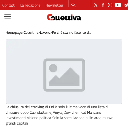
Contatti
La redazione
Newsletter
Video
Podcast
Home page
>
Copertine
>
Lavoro
>
Perché stanno facendo di...
Dirette
Longform
Copertine
Economia
Lavoro
Ambiente
Diritti
Welfare
Italia
Internazionale
La chiusura del cracking di Eni è solo l'ultima voce di una lista di
Culture
chiusure dopo Caprolattame, Vinyls, Dow chemical, Mancano
investimenti, visione politica. Solo la speculazione sulle aree muove
Categorie
grandi capitali