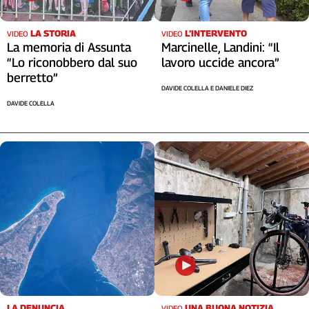
LA STORIA
L’INTERVENTO
VIDEO
VIDEO
La memoria di Assunta
Marcinelle, Landini: “Il
“Lo riconobbero dal suo
lavoro uccide ancora”
berretto”
DAVIDE COLELLA E DANIELE DIEZ
DAVIDE COLELLA
LA DENUNCIA
UNA BUONA NOTIZIA
VIDEO