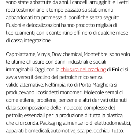
sono state abbattute da anni. I cancelli arrugginiti e i vetri
Genova,
rotti testimoniano il tempo passato su stabilimenti
il
abbandonati tra promesse di bonifiche senza seguito.
sangue
Fusioni e delocalizzazioni hanno prodotto migliaia di
della
ragione
licenziamenti, con il contentino effimero di qualche mese
di cassa integrazione.
120
anni
Cgil
Caprolattame, Vinyls, Dow chemical, Montefibre, sono solo
Collettiva
le ultime chiusure con danni industriali e sociali
Academy
immaginabili. Oggi, con la
chiusura del cracking
di
Eni
ci si
avvia verso il declino del petrolchimico senza
Collettiva
valide alternative. Nell'impianto di Porto Marghera si
Play
producevano i cosiddetti monomeri. Molecole semplici
Rubriche
come etilene, propilene, benzene e altri derivati ottenuti
Collettiva
dalla scomposizione delle molecole complesse del
Talk
petrolio, essenziali per la produzione di tutta la plastica
La
che ci circonda. Packaging alimentari o di elettrodomestici,
settimana
apparati biomedicali, automotive, scarpe, occhiali. Tutto.
Collettiva