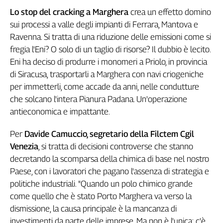
Girasoli
Lo stop del cracking a Marghera
crea un effetto domino
Il
sui processi a valle degli impianti di Ferrara, Mantova e
Sassolino
Ravenna. Si tratta di una riduzione delle emissioni come si
Linea
fregia l'Eni? O solo di un taglio di risorse? Il dubbio è lecito.
Economica
Eni ha deciso di produrre i monomeri a Priolo, in provincia
Tech
It
di Siracusa, trasportarli a Marghera con navi criogeniche
Easy
per immetterli, come accade da anni, nelle condutture
che solcano l'intera Pianura Padana. Un'operazione
Inserti
antieconomica e impattante.
Idea
Diffusa
Per
Davide Camuccio, segretario della Filctem Cgil
InFlai
Venezia
, si tratta di decisioni controverse che stanno
decretando la scomparsa della chimica di base nel nostro
Le
Paese, con i lavoratori che pagano l'assenza di strategia e
trasmissioni
tv
politiche industriali. "Quando un polo chimico grande
come quello che è stato Porto Marghera va verso la
Work
dismissione, la causa principale è la mancanza di
in
investimenti da parte delle imprese. Ma non è l'unica: c'è
Progress