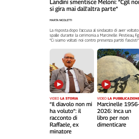
Landini smentisce Meloni: “Cgil no
Cerca
si gira mai dall'altra parte”
MARTA NICOLETTI
Contatti
La risposta dopo l’accusa al sindacato di aver voltato
spalle durante la cerimonia a Marcinelle. Pestieau, Fg
“Ci siamo voltati noi contro presenza partiti fascisti”
La
redazione
Newsletter
Social
VIDEO
LA STORIA
VIDEO
LA PUBBLICAZION
“Il diavolo non mi
Marcinelle 1956
ha voluto”: il
2026: Inca un
racconto di
libro per non
Raffaele, ex
dimenticare
minatore