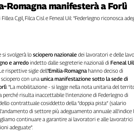
ia-Romagna manifesterà a Forlì
Fillea Cgil, Filca Cisl e Feneal Uil: "Federlegno riconosca ade
e si svolgerà lo
sciopero nazionale
dei lavoratori e delle lavo
gno e arredo
indetto dalle segreterie nazionali di
Feneal Uil
e rispettive sigle dell
'Emilia-Romagna
hanno deciso di
o sciopero con una
unica manifestazione sotto la sede di
rlì
. "La mobilitazione - si legge nella nota unitaria del territo
 perché risulta inaccettabile l’intenzione di Federlegno di
ello contrattuale cosiddetto della “doppia pista” (salario
 l’andamento di settore più adeguamento annuale all’indice
liamo continuare a garantire ai lavoratori e alle lavoratrici
zioni adeguate".