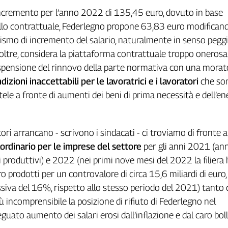
incremento per l’anno 2022 di 135,45 euro, dovuto in base
llo contrattuale, Federlegno propone 63,83 euro modificando
ismo di incremento del salario, naturalmente in senso pegg
Inoltre, considera la piattaforma contrattuale troppo onerosa
pensione del rinnovo della parte normativa con una morato
dizioni inaccettabili per le lavoratrici e i lavoratori
che so
tele a fronte di aumenti dei beni di prima necessità e dell’en
ori arrancano - scrivono i sindacati - ci troviamo di fronte 
rdinario per le imprese del settore
per gli anni 2021 (an
i produttivi) e 2022 (nei primi nove mesi del 2022 la filiera
o prodotti per un controvalore di circa 15,6 miliardi di euro
siva del 16%, rispetto allo stesso periodo del 2021) tanto
ù incomprensibile la posizione di rifiuto di Federlegno nel
guato aumento dei salari erosi dall’inflazione e dal caro boll