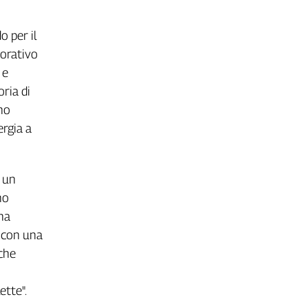
 per il
iorativo
 e
ria di
no
ergia a
a un
no
 ha
, con una
 che
ette".