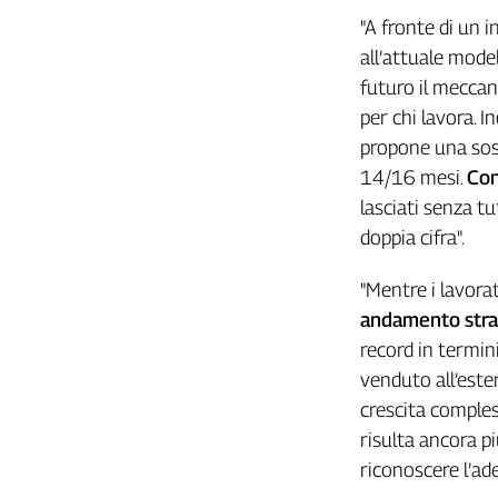
Girasoli
"A fronte di un 
Il
all’attuale mode
Sassolino
futuro il meccan
Linea
Economica
per chi lavora. 
Tech
propone una sos
It
14/16 mesi.
Con
Easy
lasciati senza tu
Inserti
doppia cifra".
Idea
"Mentre i lavorat
Diffusa
andamento strao
InFlai
record in termin
Le
venduto all’ester
trasmissioni
crescita comples
tv
risulta ancora pi
Work
riconoscere l’ade
in
Progress