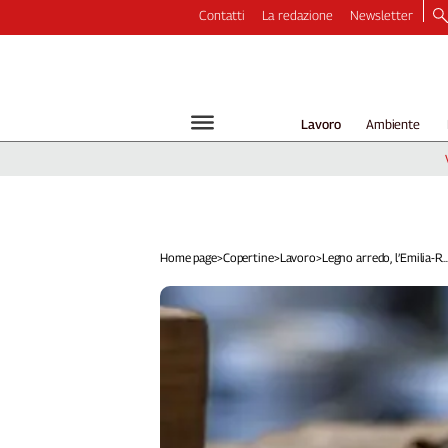
Contatti
La redazione
Newsletter
Video
Podcast
Dirette
Lavoro
Ambiente
Longform
Copertine
Economia
Lavoro
Ambiente
Home page
>
Copertine
>
Lavoro
>
Legno arredo, l’Emilia-R..
Diritti
Welfare
Italia
Internazionale
Culture
Categorie