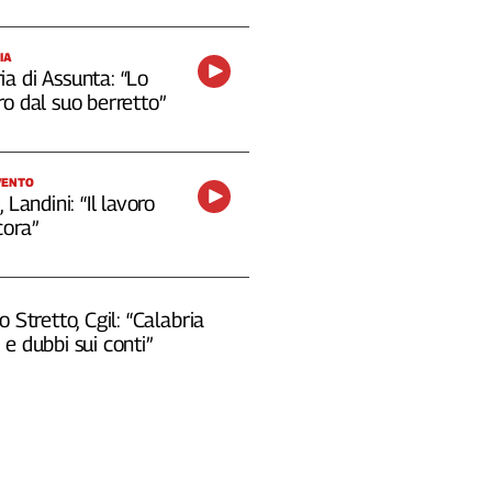
IA
a di Assunta: “Lo
o dal suo berretto”
VENTO
 Landini: “Il lavoro
cora”
o Stretto, Cgil: “Calabria
e dubbi sui conti”