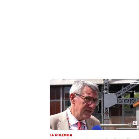
Liguria
Lombardia
Marche
Piemonte
Puglia
Sardegna
Sicilia
Toscana
Trentino
Umbria
Valle
D'Aosta
Veneto
Archivio
Storico
1955-
2014
LA POLEMICA