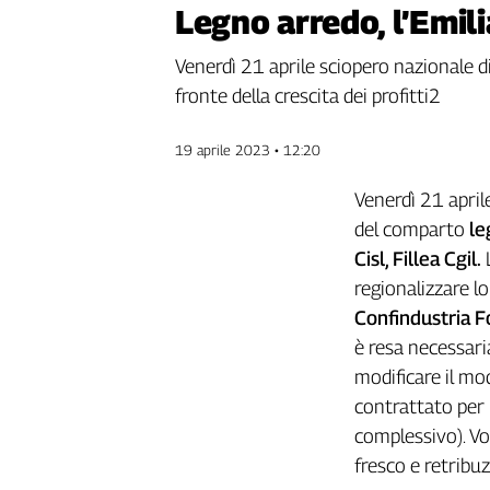
Legno arredo, l’Emil
Genova,
il
Venerdì 21 aprile sciopero nazionale di 
sangue
della
fronte della crescita dei profitti2
ragione
120
19 aprile 2023 • 12:20
anni
Cgil
Venerdì 21 april
Collettiva
del comparto
le
Academy
Cisl, Fillea Cgil.
L
regionalizzare l
Collettiva
Play
Confindustria Fo
Rubriche
è resa necessaria
Collettiva
modificare il mod
Talk
contrattato per
La
complessivo). Vog
settimana
fresco e retribu
Collettiva