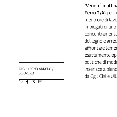
"
Venerdì mattina
L'Italia
nel
Ferro 2/A)
per r
Lavoro
meno ore di lavo
impiegati di uno 
Territori
concentramento pa
Abruzzo-
del legno e arre
Molise
affrontare l'eme
Alto
esattamente oppo
Adige
Basilicata
politiche di mod
Calabria
inserisce a pien
TAG:
LEGNO ARREDO
SCIOPERO
Campania
da Cgil, Cisl e Uil.
Emilia-
Romagna
Friuli
Venezia
Giulia
Lazio