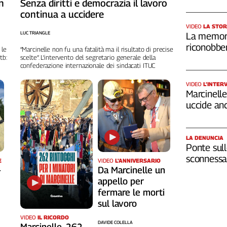
n
Senza diritti e democrazia il lavoro
continua a uccidere
VIDEO
LA STOR
LUC TRIANGLE
La memori
riconobber
 le
“Marcinelle non fu una fatalità ma il risultato di precise
tb:
scelte”. L’intervento del segretario generale della
confederazione internazionale dei sindacati ITUC
VIDEO
L’INTER
Marcinelle,
uccide an
LA DENUNCIA
Ponte sull
sconnessa 
VIDEO
L'ANNIVERSARIO
E
Da Marcinelle un
-
appello per
fermare le morti
sul lavoro
VIDEO
IL RICORDO
DAVIDE COLELLA
Marcinelle, 262