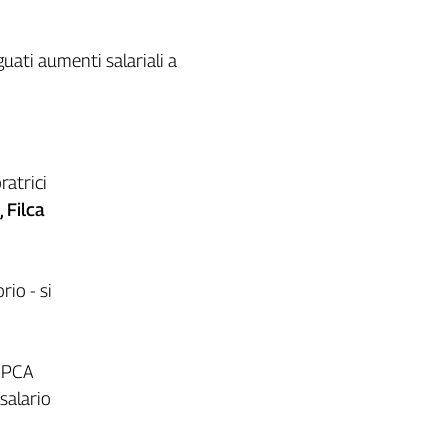
guati aumenti salariali a
ratrici
, Filca
rio - si
 IPCA
 salario