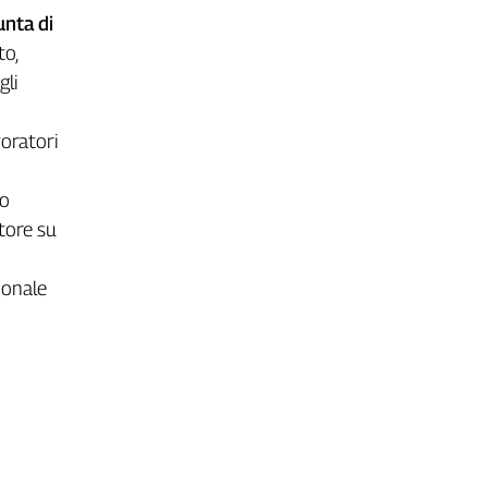
unta di
to,
gli
voratori
no
tore su
ionale