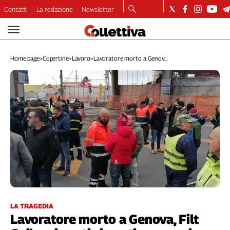
Contatti
La redazione
Newsletter
Video
Podcast
Home page
>
Copertine
>
Lavoro
>
Lavoratore morto a Genov...
Dirette
Longform
Copertine
Economia
Lavoro
Ambiente
Diritti
Welfare
Italia
Internazionale
Culture
LA TRAGEDIA
Lavoratore morto a Genova, Filt
Categorie