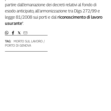
Girasoli
partire dall’emanazione dei decreti relativi al fondo di
Il
esodo anticipato, all’armonizzazione tra Dlgs 272/99 e
Sassolino
legge 81/2008 sui porti e dal
riconoscimento di lavoro
Linea
usurante
".
Economica
Tech
It
Easy
TAG:
MORTO SUL LAVORO
PORTO DI GENOVA
Inserti
Idea
Diffusa
InFlai
Le
trasmissioni
tv
Work
in
Progress