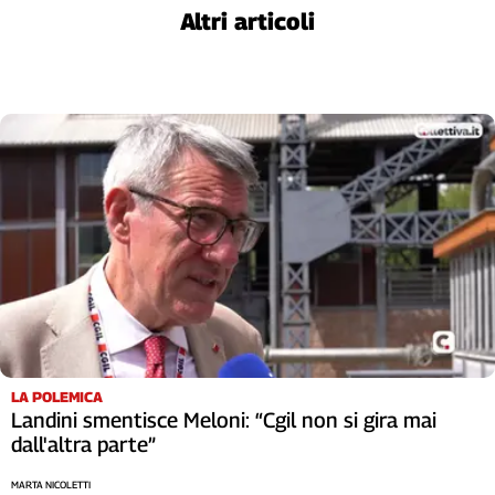
Altri articoli
L'Italia
nel
Lavoro
Territori
Abruzzo-
Molise
Alto
Adige
Basilicata
Calabria
Campania
Emilia-
Romagna
Friuli
LA POLEMICA
Landini smentisce Meloni: “Cgil non si gira mai
Venezia
dall'altra parte”
Giulia
Lazio
MARTA NICOLETTI