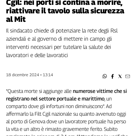
Cgil: nei porti si contina a morire,
Filcams
riattivare il tavolo sulla sicurezza
Filctem
al Mit
Fillea
Filt
Il sindacato chiede di potenziare la rete degli Rsl
Fiom
aziendali e al governo di mettere in campo gli
Fisac
interventi necessari per tutelare la salute dei
Flai
lavoratori e delle lavoratici
Flc
Fp
Nidil
18 dicembre 2024 • 13:14
Slc
Spi
"Questa morte si aggiunge alle
numerose vittime che si
registrano nel settore portuale e marittimo
, un
Inca
comparto dove gli infortuni non diminuiscono". Ad
Caaf
affermarlo la Filt Cgil nazionale su quanto avvenuto oggi
Speciali
al porto di Genova dove un lavoratore portuale ha perso
la vita e un altro è rimasto gravemente ferito. Subito
G8
di