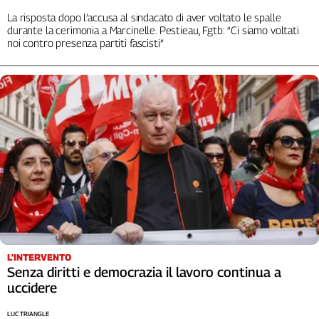
Liguria
La risposta dopo l’accusa al sindacato di aver voltato le spalle
Lombardia
durante la cerimonia a Marcinelle. Pestieau, Fgtb: “Ci siamo voltati
Marche
noi contro presenza partiti fascisti”
Piemonte
Puglia
Sardegna
Sicilia
Toscana
Trentino
Umbria
Valle
D'Aosta
Veneto
Archivio
L'INTERVENTO
Storico
Senza diritti e democrazia il lavoro continua a
1955-
uccidere
2014
LUC TRIANGLE