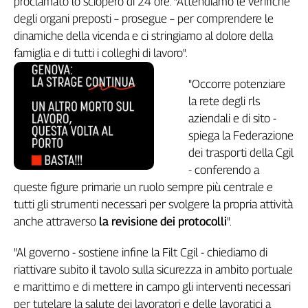
proclamato lo sciopero di 24 ore. “Attendiamo le verifiche
Genova,
degli organi preposti – prosegue – per comprendere le
il
dinamiche della vicenda e ci stringiamo al dolore della
sangue
famiglia e di tutti i colleghi di lavoro".
della
ragione
"Occorre potenziare
120
la rete degli rls
anni
aziendali e di sito -
Cgil
spiega la Federazione
Collettiva
Academy
dei trasporti della Cgil
- conferendo a
Collettiva
queste figure primarie un ruolo sempre più centrale e
Play
tutti gli strumenti necessari per svolgere la propria attività
Rubriche
anche attraverso
la revisione dei protocolli
".
Collettiva
Talk
"Al governo - sostiene infine la Filt Cgil - chiediamo di
La
riattivare subito il tavolo sulla sicurezza in ambito portuale
settimana
e marittimo e di mettere in campo gli interventi necessari
Collettiva
per tutelare la salute dei lavoratori e delle lavoratici a