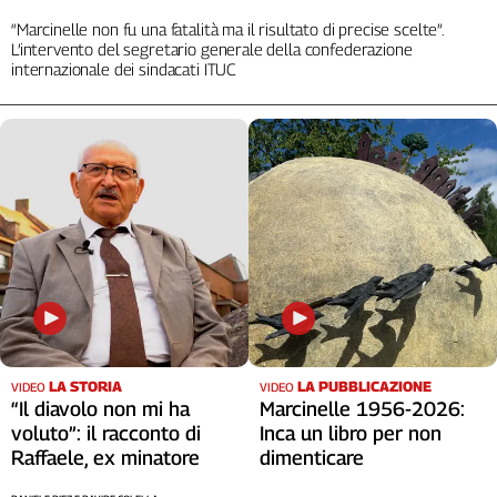
Cerca
“Marcinelle non fu una fatalità ma il risultato di precise scelte”.
L’intervento del segretario generale della confederazione
internazionale dei sindacati ITUC
Contatti
La
redazione
Newsletter
Social
LA STORIA
LA PUBBLICAZIONE
VIDEO
VIDEO
“Il diavolo non mi ha
Marcinelle 1956-2026:
voluto”: il racconto di
Inca un libro per non
Raffaele, ex minatore
dimenticare