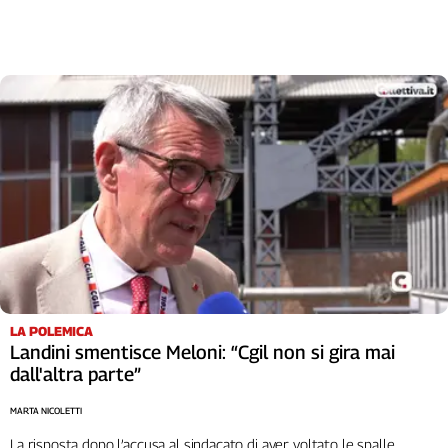
Liguria
Lombardia
Marche
Piemonte
Puglia
Sardegna
Sicilia
Toscana
Trentino
Umbria
Valle
D'Aosta
Veneto
LA POLEMICA
Landini smentisce Meloni: “Cgil non si gira mai
Archivio
dall'altra parte”
Storico
1955-
2014
MARTA NICOLETTI
La risposta dopo l’accusa al sindacato di aver voltato le spalle