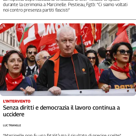
durante la cerimonia a Marcinelle. Pestieau, Fgtb: “Ci siamo voltati
Cerca
noi contro presenza partiti fascisti”
Contatti
La
redazione
Newsletter
Social
L'INTERVENTO
Senza diritti e democrazia il lavoro continua a
uccidere
LUC TRIANGLE
“Marcinelle non fu una fatalità ma il risultato di precise scelte”.