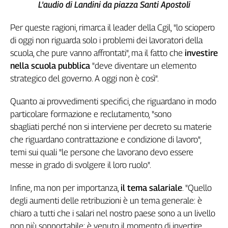
Girasoli
L'audio di Landini da piazza Santi Apostoli
Il
Sassolino
Per queste ragioni, rimarca il leader della Cgil, "lo sciopero
Linea
di oggi non riguarda solo i problemi dei lavoratori della
Economica
scuola, che pure vanno affrontati", ma il fatto che
investire
Tech
nella scuola pubblica
"deve diventare un elemento
It
strategico del governo. A oggi non è così".
Easy
Quanto ai provvedimenti specifici, che riguardano in modo
Inserti
particolare formazione e reclutamento, "sono
Idea
sbagliati perché non si interviene per decreto su materie
Diffusa
che riguardano contrattazione e condizione di lavoro",
InFlai
temi sui quali "le persone che lavorano devo essere
messe in grado di svolgere il loro ruolo".
Le
trasmissioni
tv
Infine, ma non per importanza,
il tema salariale
. "Quello
degli aumenti delle retribuzioni è un tema generale: è
Work
chiaro a tutti che i salari nel nostro paese sono a un livello
in
non più sopportabile: è venuto il momento di invertire
Progress