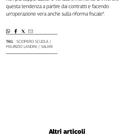
questa tendenza a partire dai contratti e facendo
L'Italia
nel
un'operazione vera anche sulla riforma fiscale".
Lavoro
Territori
TAG:
SCIOPERO SCUOLA
Abruzzo-
MAURIZIO LANDINI
SALARI
Molise
Alto
Adige
Basilicata
Calabria
Campania
Emilia-
Romagna
Friuli
Venezia
Giulia
Lazio
Altri articoli