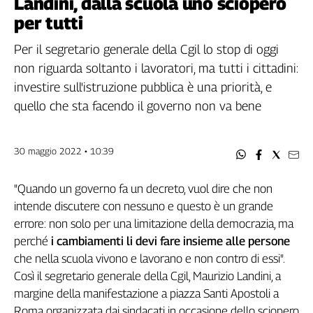
Landini, dalla scuola uno sciopero
Filcams
per tutti
Filctem
Fillea
Per il segretario generale della Cgil lo stop di oggi
Filt
non riguarda soltanto i lavoratori, ma tutti i cittadini:
Fiom
investire sull'istruzione pubblica è una priorità, e
Fisac
quello che sta facendo il governo non va bene
Flai
Flc
30 maggio 2022 • 10:39
Fp
Nidil
"Quando un governo fa un decreto, vuol dire che non
Slc
intende discutere con nessuno e questo è un grande
Spi
errore: non solo per una limitazione della democrazia, ma
Inca
perché
i cambiamenti li devi fare insieme alle persone
Caaf
che nella scuola vivono e lavorano e non contro di essi".
Speciali
Così il segretario generale della Cgil, Maurizio Landini, a
margine della manifestazione a piazza Santi Apostoli a
G8
Roma organizzata dai sindacati in occasione dello sciopero
di