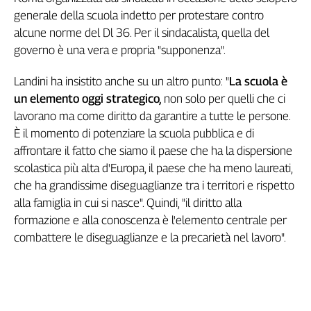
generale della scuola indetto per protestare contro
Genova,
il
alcune norme del Dl 36. Per il sindacalista, quella del
sangue
governo è una vera e propria "supponenza".
della
ragione
Landini ha insistito anche su un altro punto: "
La scuola è
120
un elemento oggi strategico,
non solo per quelli che ci
anni
lavorano ma come diritto da garantire a tutte le persone.
Cgil
È il momento di potenziare la scuola pubblica e di
Collettiva
affrontare il fatto che siamo il paese che ha la dispersione
Academy
scolastica più alta d'Europa, il paese che ha meno laureati,
Collettiva
che ha grandissime diseguaglianze tra i territori e rispetto
Play
alla famiglia in cui si nasce". Quindi, "il diritto alla
Rubriche
formazione e alla conoscenza è l'elemento centrale per
Collettiva
combattere le diseguaglianze e la precarietà nel lavoro".
Talk
La
settimana
Collettiva