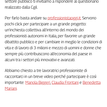
settore pubblico ti invitiamo a rispondere al questionario
Genova,
realizzato dalla Cgil.
il
sangue
Per farlo basta andare su
professionistaoggi.it.
Servono
della
pochi click per partecipare a un grande progetto:
ragione
un’inchiesta collettiva all’interno del mondo dei
120
professionisti autonomi in Italia, per favorire un grande
anni
Cgil
dibattito pubblico e per cambiare in meglio le condizioni di
vita e di lavoro di 3 milioni e mezzo di uomini e donne che
Collettiva
Academy
sempre più contribuiscono all’economia del paese in
alcuni tra i settori più innovativi e avanzati.
Collettiva
Play
Abbiamo chiesto a tre lavoratrici professioniste di
Rubriche
raccontarci in un breve video perché partecipare è così
Collettiva
importante:
Manola Biggeri
,
Claudia Frontani
e
Benedetta
Talk
Mariani
.
La
settimana
Collettiva