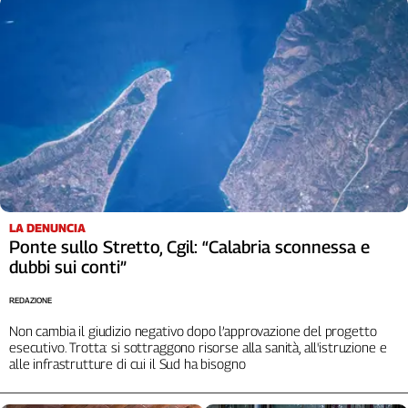
Cerca
Contatti
La
redazione
Newsletter
LA DENUNCIA
Ponte sullo Stretto, Cgil: “Calabria sconnessa e
Social
dubbi sui conti”
REDAZIONE
Non cambia il giudizio negativo dopo l’approvazione del progetto
esecutivo. Trotta: si sottraggono risorse alla sanità, all'istruzione e
alle infrastrutture di cui il Sud ha bisogno