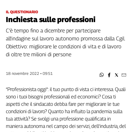
Filcams
Filctem
IL QUESTIONARIO
Inchiesta sulle professioni
Fillea
Filt
C'è tempo fino a dicembre per partecipare
Fiom
all'indagine sul lavoro autonomo promossa dalla Cgil.
Fisac
Obiettivo: migliorare le condizioni di vita e di lavoro
Flai
di oltre tre milioni di persone
Flc
Fp
Nidil
18 novembre 2022 • 09:51
Slc
Spi
“Professionista oggi”: il tuo punto di vista ci interessa. Quali
Inca
sono i tuoi bisogni professionali ed economici? Cosa ti
Caaf
aspetti che il sindacato debba fare per migliorare le tue
condizioni di lavoro? Quanto ha influito la pandemia sulla
Speciali
tua attività? Se svolgi una professione qualificata in
maniera autonoma nel campo dei servizi, dell’industria, del
G8
di