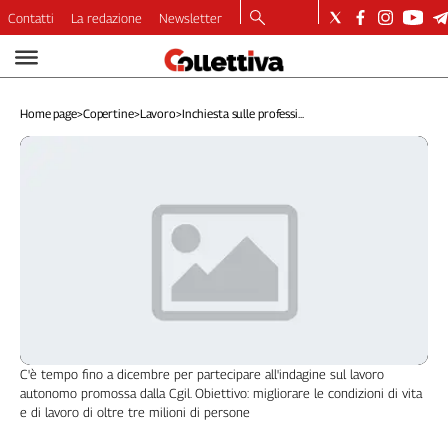
Contatti
La redazione
Newsletter
Video
Podcast
Home page
>
Copertine
>
Lavoro
>
Inchiesta sulle professi...
Dirette
Longform
Copertine
Economia
Lavoro
Ambiente
Diritti
Welfare
Italia
Internazionale
C'è tempo fino a dicembre per partecipare all'indagine sul lavoro
Culture
autonomo promossa dalla Cgil. Obiettivo: migliorare le condizioni di vita
e di lavoro di oltre tre milioni di persone
Categorie