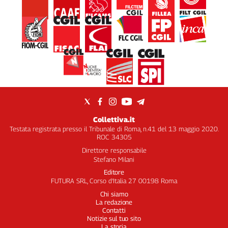
Collettiva.it
Testata registrata presso il Tribunale di Roma, n.41 del 13 maggio 2020.
ROC 34305
Direttore responsabile
Stefano Milani
Editore
FUTURA SRL, Corso d’Italia 27 00198 Roma
Chi siamo
La redazione
Contatti
Notizie sul tuo sito
La storia