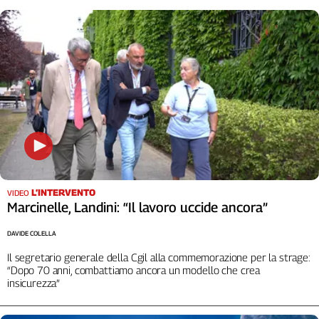
Liguria
Lombardia
Marche
Piemonte
Puglia
Sardegna
Sicilia
Toscana
Trentino
Umbria
Valle
L’INTERVENTO
VIDEO
D'Aosta
Marcinelle, Landini: “Il lavoro uccide ancora”
Veneto
DAVIDE COLELLA
Archivio
Il segretario generale della Cgil alla commemorazione per la strage:
Storico
“Dopo 70 anni, combattiamo ancora un modello che crea
1955-
insicurezza”
2014