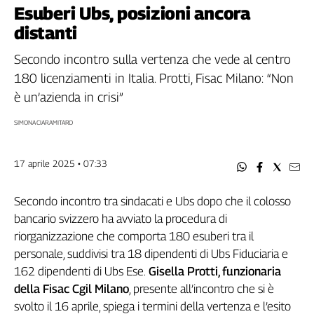
Filcams
Esuberi Ubs, posizioni ancora
Filctem
distanti
Fillea
Secondo incontro sulla vertenza che vede al centro
Filt
180 licenziamenti in Italia. Protti, Fisac Milano: “Non
Fiom
è un’azienda in crisi”
Fisac
Flai
SIMONA CIARAMITARO
Flc
Fp
17 aprile 2025 • 07:33
Nidil
Slc
Secondo incontro tra sindacati e Ubs dopo che il colosso
Spi
bancario svizzero ha avviato la procedura di
Inca
riorganizzazione che comporta 180 esuberi tra il
Caaf
personale, suddivisi tra 18 dipendenti di Ubs Fiduciaria e
162 dipendenti di Ubs Ese.
Gisella Protti, funzionaria
Speciali
della Fisac Cgil Milano
, presente all’incontro che si è
G8
svolto il 16 aprile, spiega i termini della vertenza e l’esito
di