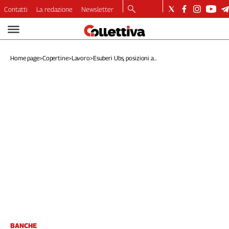
Contatti
La redazione
Newsletter
Video
Podcast
Home page
>
Copertine
>
Lavoro
>
Esuberi Ubs, posizioni a...
Dirette
Longform
Copertine
Economia
Lavoro
Ambiente
Diritti
Welfare
Italia
Internazionale
Culture
Categorie
BANCHE