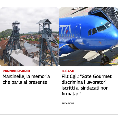
Cerca
Contatti
La
redazione
Newsletter
L'ANNIVERSARIO
IL CASO
Social
Marcinelle, la memoria
Filt Cgil: "Gate Gourmet
che parla al presente
discrimina i lavoratori
iscritti ai sindacati non
firmatari"
REDAZIONE