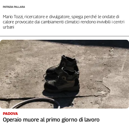
L'Italia
PATRIZIA PALLARA
nel
Mario Tozzi, ricercatore e divulgatore, spiega perché le ondate di
Lavoro
calore provocate dai cambiamenti climatici rendono invivibili i centri
urbani
Territori
Abruzzo-
Molise
Alto
Adige
Basilicata
Calabria
Campania
Emilia-
Romagna
Friuli
Venezia
PADOVA
Giulia
Operaio muore al primo giorno di lavoro
Lazio