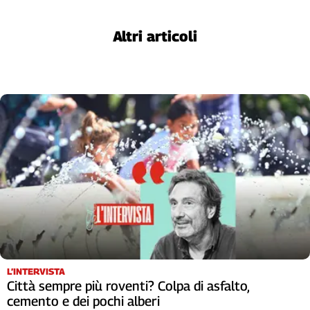
Girasoli
Il
Altri articoli
Sassolino
Linea
Economica
Tech
It
Easy
Inserti
Idea
Diffusa
InFlai
Le
trasmissioni
tv
L’INTERVISTA
Work
Città sempre più roventi? Colpa di asfalto,
in
cemento e dei pochi alberi
Progress