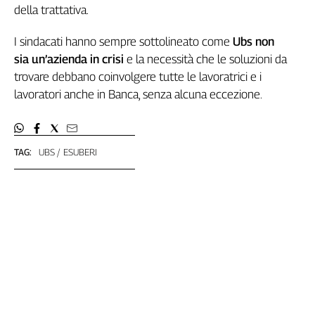
della trattativa.
Genova,
il
I sindacati hanno sempre sottolineato come
Ubs non
sangue
sia un’azienda in crisi
e la necessità che le soluzioni da
della
ragione
trovare debbano coinvolgere tutte le lavoratrici e i
120
lavoratori anche in Banca, senza alcuna eccezione.
anni
Cgil
Collettiva
TAG:
UBS
ESUBERI
Academy
Collettiva
Play
Rubriche
Collettiva
Talk
La
settimana
Collettiva