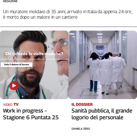
Liguria
REDAZIONE
Lombardia
Un muratore moldavo di 35 anni, arrivato in Italia da appena 24 ore,
è morto dopo un malore in un cantiere
Marche
Piemonte
Puglia
Sardegna
Sicilia
Toscana
Trentino
Umbria
Valle
D'Aosta
Veneto
TV
IL DOSSIER
VIDEO
Archivio
Work in progress –
Sanità pubblica, il grande
Storico
Stagione 6 Puntata 25
logorio del personale
1955-
2014
DANIELA ZERO