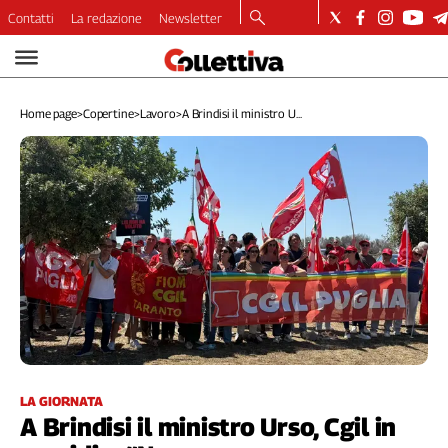
Contatti
La redazione
Newsletter
Video
Podcast
Home page
>
Copertine
>
Lavoro
>
A Brindisi il ministro U...
Dirette
Longform
Copertine
Economia
Lavoro
Ambiente
Diritti
Welfare
Italia
Internazionale
Culture
LA GIORNATA
A Brindisi il ministro Urso, Cgil in
Categorie