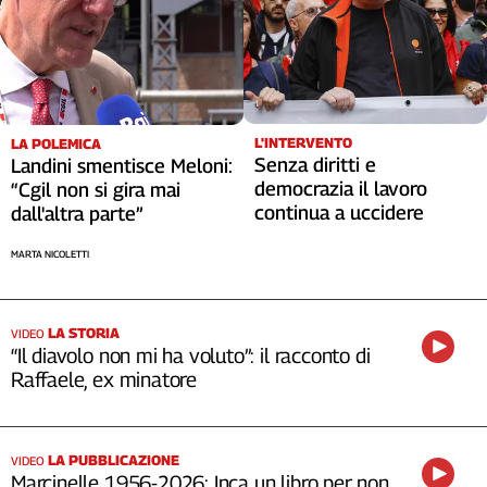
L'INTERVENTO
LA POLEMICA
Senza diritti e
Landini smentisce Meloni:
democrazia il lavoro
“Cgil non si gira mai
continua a uccidere
dall'altra parte”
MARTA NICOLETTI
LA STORIA
VIDEO
“Il diavolo non mi ha voluto”: il racconto di
Raffaele, ex minatore
LA PUBBLICAZIONE
VIDEO
Marcinelle 1956-2026: Inca un libro per non