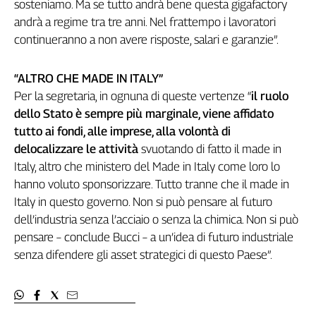
sosteniamo. Ma se tutto andrà bene questa gigafactory
Liguria
andrà a regime tra tre anni. Nel frattempo i lavoratori
Lombardia
continueranno a non avere risposte, salari e garanzie”.
Marche
Piemonte
“ALTRO CHE MADE IN ITALY”
Puglia
Per la segretaria, in ognuna di queste vertenze “
il ruolo
Sardegna
dello Stato è sempre più marginale, viene affidato
Sicilia
tutto ai fondi, alle imprese, alla volontà di
Toscana
delocalizzare le attività
svuotando di fatto il made in
Trentino
Italy, altro che ministero del Made in Italy come loro lo
Umbria
hanno voluto sponsorizzare. Tutto tranne che il made in
Valle
Italy in questo governo. Non si può pensare al futuro
D'Aosta
dell’industria senza l’acciaio o senza la chimica. Non si può
Veneto
pensare – conclude Bucci – a un’idea di futuro industriale
Archivio
senza difendere gli asset strategici di questo Paese”.
Storico
1955-
2014