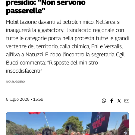
presidio: “Non servono
Filcams
passerelle”
Filctem
Fillea
Mobilitazione davanti al petrolchimico. Nell’area si
Filt
inaugurerà la gigafactory. Il sindacato regionale con
Fiom
tutte le categorie porta nella protesta tutte le grandi
Fisac
vertenze del territorio, dalla chimica, Eni e Versalis,
Flai
all’Ilva a Natuzzi. E dopo l’incontro la segretaria Cgil
Flc
Bucci commenta: “Risposte del ministro
Fp
insoddisfacenti”
Nidil
Slc
NICA RUGGIERO
Spi
Inca
6 luglio 2026 • 15:59
Caaf
Speciali
G8
di