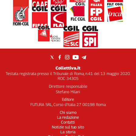
Collettiva.it
Testata registrata presso il Tribunale di Roma, n.41 del 13 maggio 2020.
ROC 34305
Direttore responsabile
Stefano Milani
Editore
FUTURA SRL, Corso d’Italia 27 00198 Roma
Chi siamo
La redazione
Contatti
Notizie sul tuo sito
La storia