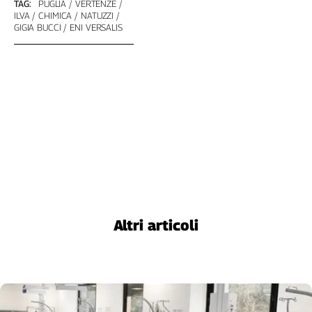
TAG:
PUGLIA
VERTENZE
Cerca
ILVA
CHIMICA
NATUZZI
GIGIA BUCCI
ENI VERSALIS
Contatti
La
redazione
Newsletter
Social
Altri articoli