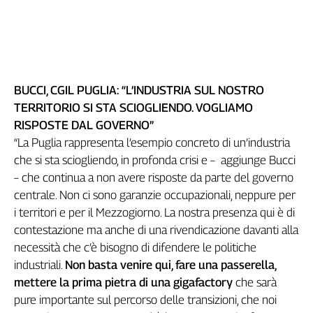
L'Italia
nel
Lavoro
Territori
BUCCI, CGIL PUGLIA: “L’INDUSTRIA SUL NOSTRO
Abruzzo-
TERRITORIO SI STA SCIOGLIENDO. VOGLIAMO
Molise
RISPOSTE DAL GOVERNO”
Alto
“La Puglia rappresenta l’esempio concreto di un’industria
Adige
che si sta sciogliendo, in profonda crisi e – aggiunge Bucci
Basilicata
– che continua a non avere risposte da parte del governo
Calabria
centrale. Non ci sono garanzie occupazionali, neppure per
Campania
i territori e per il Mezzogiorno. La nostra presenza qui è di
Emilia-
contestazione ma anche di una rivendicazione davanti alla
Romagna
necessità che c’è bisogno di difendere le politiche
Friuli
industriali.
Non basta venire qui, fare una passerella,
Venezia
Giulia
mettere la prima pietra di una gigafactory
che sarà
pure importante sul percorso delle transizioni, che noi
Lazio