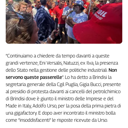
Genova,
il
sangue
della
ragione
120
anni
Cgil
“Continuiamo a chiedere da tempo davanti a queste
Collettiva
grandi vertenze, Eni Versalis, Natuzzi, ex Ilva, la presenza
Academy
dello Stato nella gestione delle politiche industriali.
Non
Collettiva
servono queste passerelle
”. Lo ha detto a Brindisi la
Play
segretaria generale della Cgil Puglia, Gigia Bucci, presente
Rubriche
al presidio di protesta davanti ai cancelli del petrolchimico
Collettiva
di Brindisi dove è giunto il ministro delle Imprese e del
Talk
Made in Italy, Adolfo Urso, per la posa della prima pietra di
La
una gigafactory. E dopo aver incontrato il ministro bolla
settimana
come “insoddisfacenti” le risposte ricevute da Urso.
Collettiva