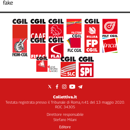
fake
Collettiva.it
Testata registrata presso il Tribunale di Roma, n.41 del 13 maggio 2020.
ROC 34305
Direttore responsabile
Stefano Milani
Editore