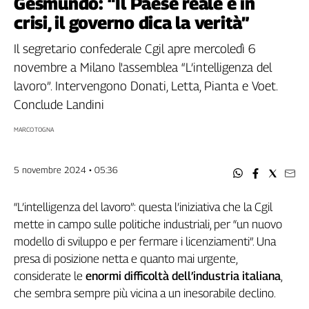
Gesmundo: “Il Paese reale è in
Filcams
crisi, il governo dica la verità”
Filctem
Fillea
Il segretario confederale Cgil apre mercoledì 6
Filt
novembre a Milano l'assemblea “L’intelligenza del
Fiom
lavoro”. Intervengono Donati, Letta, Pianta e Voet.
Fisac
Conclude Landini
Flai
MARCO TOGNA
Flc
Fp
Nidil
5 novembre 2024 • 05:36
Slc
Spi
“L’intelligenza del lavoro”: questa l’iniziativa che la Cgil
mette in campo sulle politiche industriali, per “un nuovo
Inca
modello di sviluppo e per fermare i licenziamenti”. Una
Caaf
presa di posizione netta e quanto mai urgente,
Speciali
considerate le
enormi difficoltà dell’industria italiana
,
che sembra sempre più vicina a un inesorabile declino.
G8
di