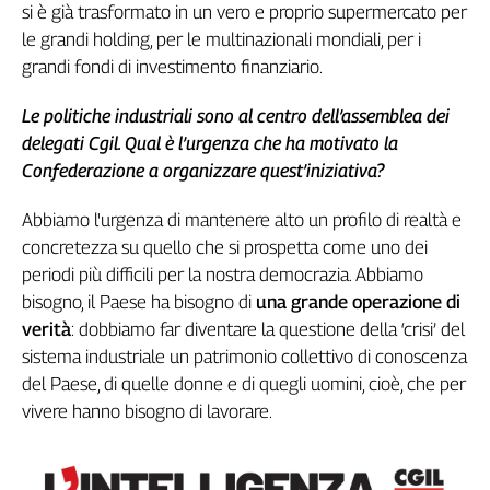
si è già trasformato in un vero e proprio supermercato per
L'Italia
le grandi holding, per le multinazionali mondiali, per i
nel
grandi fondi di investimento finanziario.
Lavoro
Le politiche industriali sono al centro dell’assemblea dei
Territori
delegati Cgil. Qual è l’urgenza che ha motivato la
Abruzzo-
Confederazione a organizzare quest’iniziativa?
Molise
Alto
Abbiamo l'urgenza di mantenere alto un profilo di realtà e
Adige
concretezza su quello che si prospetta come uno dei
Basilicata
periodi più difficili per la nostra democrazia. Abbiamo
Calabria
bisogno, il Paese ha bisogno di
una grande operazione di
Campania
verità
: dobbiamo far diventare la questione della ‘crisi’ del
Emilia-
sistema industriale un patrimonio collettivo di conoscenza
Romagna
del Paese, di quelle donne e di quegli uomini, cioè, che per
Friuli
vivere hanno bisogno di lavorare.
Venezia
Giulia
Lazio