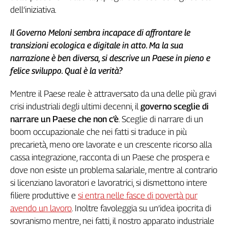
Girasoli
dell’iniziativa.
Il
Sassolino
Il Governo Meloni sembra incapace di affrontare le
Linea
transizioni ecologica e digitale in atto. Ma la sua
Economica
narrazione è ben diversa, si descrive un Paese in pieno e
Tech
felice sviluppo. Qual è la verità?
It
Easy
Mentre il Paese reale è attraversato da una delle più gravi
crisi industriali degli ultimi decenni, il
governo sceglie di
Inserti
narrare un Paese che non c’è
. Sceglie di narrare di un
Idea
boom occupazionale che nei fatti si traduce in più
Diffusa
precarietà, meno ore lavorate e un crescente ricorso alla
InFlai
cassa integrazione, racconta di un Paese che prospera e
Le
dove non esiste un problema salariale, mentre al contrario
trasmissioni
si licenziano lavoratori e lavoratrici, si dismettono intere
tv
filiere produttive e
si entra nelle fasce di povertà pur
Work
avendo un lavoro
. Inoltre favoleggia su un’idea ipocrita di
in
sovranismo mentre, nei fatti, il nostro apparato industriale
Progress