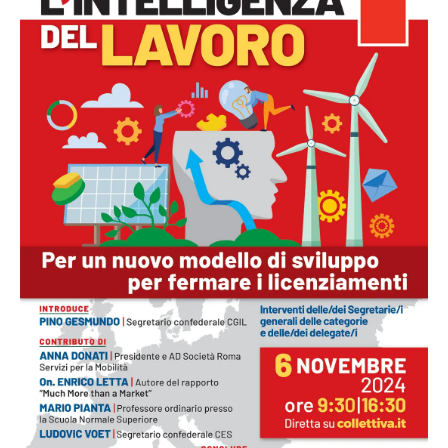
Liguria
Lombardia
Marche
Piemonte
Puglia
Sardegna
Sicilia
Toscana
Trentino
Umbria
Valle
D'Aosta
Veneto
Archivio
Storico
1955-
2014