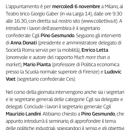
L’appuntamento è per
mercoledì 6 novembre
a Milano, al
Genova,
il
Teatro lirico Giorgio Gaber (in via Larga 14), dalle ore 9.30
sangue
alle 16.30, con diretta sul nostro sito (www.collettiva.it). A
della
introdurre i lavori dell'assemblea è il segretario
ragione
confederale Cgil
Pino Gesmundo
. Seguono gli interventi
120
di
Anna Donati
(presidente e amministratore delegato di
anni
Società Roma servizi per la mobilità),
Enrico Letta
Cgil
(onorevole e autore del rapporto
Much more than a
Collettiva
Academy
market
),
Mario Pianta
(professore di Politica economica
presso la Scuola normale superiore di Firenze) e
Ludovic
Collettiva
Voet
(segretario confederale Ces).
Play
Rubriche
Nel corso della giornata intervengono anche sia i segretari
Collettiva
e le segretarie generali delle categorie Cgil sia delegate e
Talk
delegati. Conclude i lavori il segretario generale Cgil
La
Maurizio Landini
. Abbiamo chiesto a
Pino Gesmundo
, che
settimana
appunto introdurrà il seminario, di approfondire il tema
Collettiva
delle politiche industriali, spiegandoci il senso e gli obiettivi