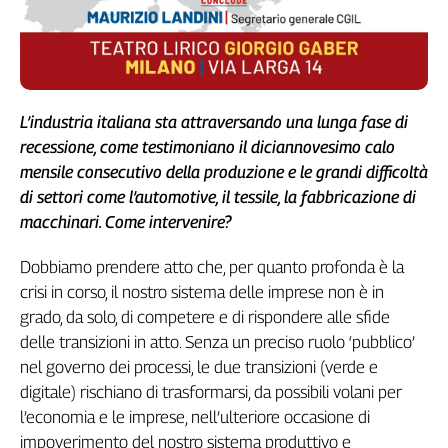
Cerca
Contatti
L’industria italiana sta attraversando una lunga fase di
La
recessione, come testimoniano il diciannovesimo calo
mensile consecutivo della produzione e le grandi difficoltà
redazione
di settori come l’automotive, il tessile, la fabbricazione di
macchinari. Come intervenire?
Newsletter
Dobbiamo prendere atto che, per quanto profonda è la
Social
crisi in corso, il nostro sistema delle imprese non è in
grado, da solo, di competere e di rispondere alle sfide
delle transizioni in atto. Senza un preciso ruolo ‘pubblico’
nel governo dei processi, le due transizioni (verde e
digitale) rischiano di trasformarsi, da possibili volani per
l’economia e le imprese, nell’ulteriore occasione di
impoverimento del nostro sistema produttivo e