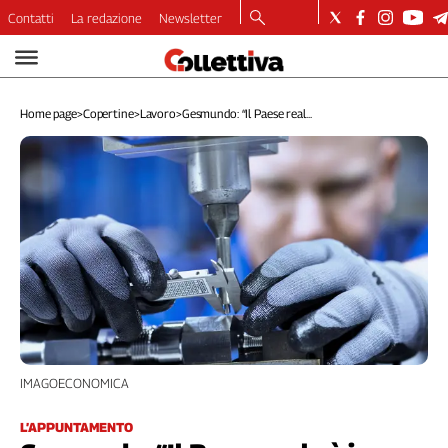
Contatti
La redazione
Newsletter
Video
Podcast
Home page
>
Copertine
>
Lavoro
>
Gesmundo: “Il Paese real...
Dirette
Longform
Copertine
Economia
Lavoro
Ambiente
Diritti
Welfare
Italia
Internazionale
Culture
IMAGOECONOMICA
Categorie
L’APPUNTAMENTO