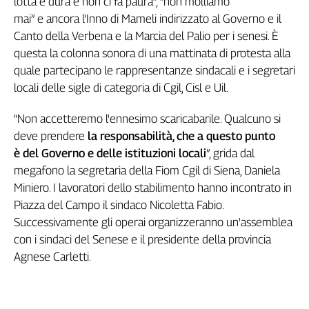
lotta è dura e non ci fa paura”, “non molliamo
Girasoli
mai” e ancora l'Inno di Mameli indirizzato al Governo e il
Il
Canto della Verbena e la Marcia del Palio per i senesi. È
Sassolino
questa la colonna sonora di una mattinata di protesta alla
Linea
Economica
quale partecipano le rappresentanze sindacali e i segretari
Tech
locali delle sigle di categoria di Cgil, Cisl e Uil.
It
Easy
“Non accetteremo l'ennesimo scaricabarile. Qualcuno si
deve prendere
la responsabilità, che a questo punto
Inserti
è del Governo e delle istituzioni locali
”, grida dal
Idea
megafono la segretaria della Fiom Cgil di Siena, Daniela
Diffusa
Miniero. I lavoratori dello stabilimento hanno incontrato in
InFlai
Piazza del Campo il sindaco Nicoletta Fabio.
Successivamente gli operai organizzeranno un'assemblea
Le
con i sindaci del Senese e il presidente della provincia
trasmissioni
tv
Agnese Carletti.
Work
in
Progress