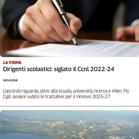
Cerca
Contatti
La
redazione
LA FIRMA
Dirigenti scolastici: siglato il Ccnl 2022-24
Newsletter
REDAZIONE
Social
L’accordo riguarda, oltre alla scuola, università, ricerca e Afam. Flc
Cgil: avviare subito le trattative per il rinnovo 2025-27