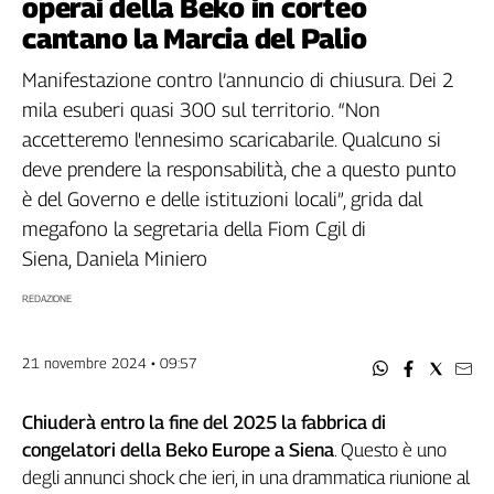
operai della Beko in corteo
Filcams
cantano la Marcia del Palio
Filctem
Fillea
Manifestazione contro l’annuncio di chiusura. Dei 2
Filt
mila esuberi quasi 300 sul territorio. “Non
Fiom
accetteremo l'ennesimo scaricabarile. Qualcuno si
Fisac
deve prendere la responsabilità, che a questo punto
Flai
è del Governo e delle istituzioni locali”, grida dal
Flc
megafono la segretaria della Fiom Cgil di
Fp
Siena, Daniela Miniero
Nidil
Slc
REDAZIONE
Spi
Inca
21 novembre 2024 • 09:57
Caaf
Chiuderà entro la fine del 2025 la fabbrica di
Speciali
congelatori della Beko Europe a Siena
. Questo è uno
G8
degli annunci shock che ieri, in una drammatica riunione al
di