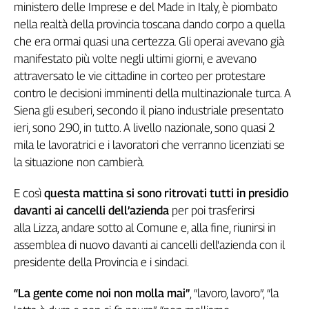
ministero delle Imprese e del Made in Italy, è piombato
Genova,
nella realtà della provincia toscana dando corpo a quella
il
che era ormai quasi una certezza. Gli operai avevano già
sangue
manifestato più volte negli ultimi giorni, e avevano
della
ragione
attraversato le vie cittadine in corteo per protestare
120
contro le decisioni imminenti della multinazionale turca. A
anni
Siena gli esuberi, secondo il piano industriale presentato
Cgil
ieri, sono 290, in tutto. A livello nazionale, sono quasi 2
Collettiva
mila le lavoratrici e i lavoratori che verranno licenziati se
Academy
la situazione non cambierà.
Collettiva
E così
questa mattina si sono ritrovati tutti in presidio
Play
Rubriche
davanti ai cancelli dell’azienda
per poi trasferirsi
alla Lizza, andare sotto al Comune e, alla fine, riunirsi in
Collettiva
assemblea di nuovo davanti ai cancelli dell'azienda con il
Talk
presidente della Provincia e i sindaci.
La
settimana
“La gente come noi non molla mai”
, “lavoro, lavoro”, “la
Collettiva