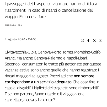
Filcams
I passeggeri del trasporto via mare hanno diritto a
Filctem
risarcimenti in caso di ritardi o cancellazione del
Fillea
viaggio. Ecco cosa fare
Filt
PATRIZIA PALLARA
Fiom
Fisac
2 agosto 2024 • 04:40
Flai
Flc
Civitavecchia-Olbia, Genova-Porto Torres, Piombino-Golfo
Fp
Aranci. Ma anche Genova-Palermo e Napoli-Lipari.
Nidil
Secondo i consumatori le tratte più gettonate per queste
Slc
vacanze estive sono anche quelle che hanno registrato i
Spi
rincari maggiori ad agosto. Prezzi alti che
non sempre
Inca
corrispondono a un servizio adeguato
. Che cosa fare in
Caaf
caso di disguidi? I biglietti dei traghetti sono rimborsabili?
E se non partono, fanno ritardo o il viaggio viene
Speciali
cancellato, a cosa si ha diritto?
G8
di