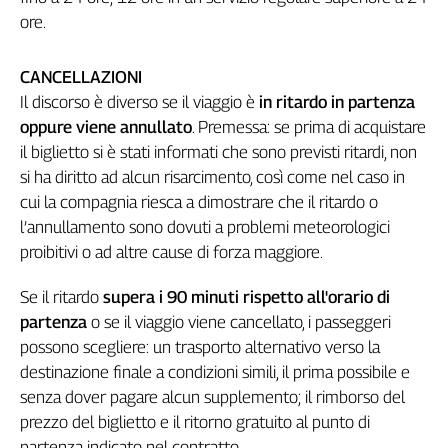
Girasoli
ore.
Il
Sassolino
CANCELLAZIONI
Linea
Economica
Il discorso è diverso se il viaggio è
in ritardo in partenza
Tech
oppure viene annullato
. Premessa: se prima di acquistare
It
il biglietto si è stati informati che sono previsti ritardi, non
Easy
si ha diritto ad alcun risarcimento, così come nel caso in
cui la compagnia riesca a dimostrare che il ritardo o
Inserti
l’annullamento sono dovuti a problemi meteorologici
Idea
proibitivi o ad altre cause di forza maggiore.
Diffusa
InFlai
Se il ritardo
supera i 90 minuti rispetto all'orario di
partenza
o se il viaggio viene cancellato, i passeggeri
Le
possono scegliere: un trasporto alternativo verso la
trasmissioni
tv
destinazione finale a condizioni simili, il prima possibile e
senza dover pagare alcun supplemento; il rimborso del
Work
prezzo del biglietto e il ritorno gratuito al punto di
in
Progress
partenza indicato nel contratto.