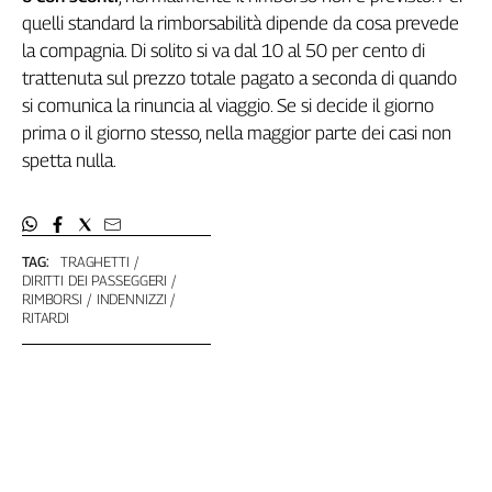
Liguria
quelli standard la rimborsabilità dipende da cosa prevede
Lombardia
la compagnia. Di solito si va dal 10 al 50 per cento di
Marche
trattenuta sul prezzo totale pagato a seconda di quando
Piemonte
si comunica la rinuncia al viaggio. Se si decide il giorno
Puglia
prima o il giorno stesso, nella maggior parte dei casi non
Sardegna
spetta nulla.
Sicilia
Toscana
Trentino
TAG:
TRAGHETTI
Umbria
DIRITTI DEI PASSEGGERI
Valle
RIMBORSI
INDENNIZZI
D'Aosta
RITARDI
Veneto
Archivio
Storico
1955-
2014