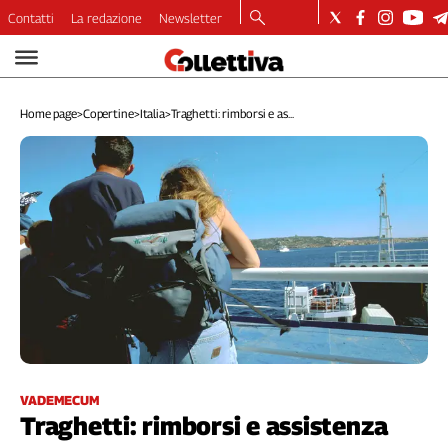
Contatti
La redazione
Newsletter
Video
Podcast
Home page
>
Copertine
>
Italia
>
Traghetti: rimborsi e as...
Dirette
Longform
Copertine
Economia
Lavoro
Ambiente
Diritti
Welfare
Italia
Internazionale
Culture
VADEMECUM
Traghetti: rimborsi e assistenza
Categorie