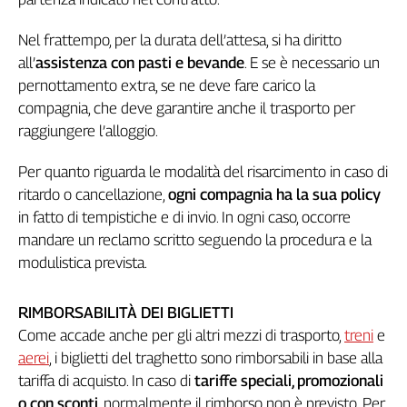
L'Italia
nel
Nel frattempo, per la durata dell’attesa, si ha diritto
Lavoro
all’
assistenza con pasti e bevande
. E se è necessario un
pernottamento extra, se ne deve fare carico la
Territori
compagnia, che deve garantire anche il trasporto per
Abruzzo-
raggiungere l’alloggio.
Molise
Alto
Per quanto riguarda le modalità del risarcimento in caso di
Adige
ritardo o cancellazione,
ogni compagnia ha la sua policy
Basilicata
in fatto di tempistiche e di invio. In ogni caso, occorre
Calabria
mandare un reclamo scritto seguendo la procedura e la
Campania
modulistica prevista.
Emilia-
Romagna
RIMBORSABILITÀ DEI BIGLIETTI
Friuli
Come accade anche per gli altri mezzi di trasporto,
treni
e
Venezia
aerei
, i biglietti del traghetto sono rimborsabili in base alla
Giulia
tariffa di acquisto. In caso di
tariffe speciali, promozionali
Lazio
o con sconti
, normalmente il rimborso non è previsto. Per