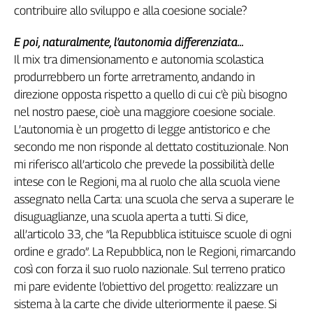
contribuire allo sviluppo e alla coesione sociale?
Cerca
E poi, naturalmente, l’autonomia differenziata...
Il mix tra dimensionamento e autonomia scolastica
Contatti
produrrebbero un forte arretramento, andando in
direzione opposta rispetto a quello di cui c’è più bisogno
La
nel nostro paese, cioè una maggiore coesione sociale.
redazione
L’autonomia è un progetto di legge antistorico e che
secondo me non risponde al dettato costituzionale. Non
Newsletter
mi riferisco all’articolo che prevede la possibilità delle
intese con le Regioni, ma al ruolo che alla scuola viene
assegnato nella Carta: una scuola che serva a superare le
Social
disuguaglianze, una scuola aperta a tutti. Si dice,
all’articolo 33, che “la Repubblica istituisce scuole di ogni
ordine e grado”. La Repubblica, non le Regioni, rimarcando
così con forza il suo ruolo nazionale. Sul terreno pratico
mi pare evidente l’obiettivo del progetto: realizzare un
sistema à la carte che divide ulteriormente il paese. Si