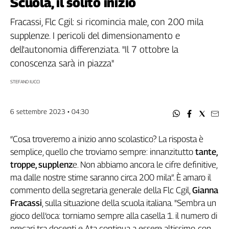
Scuola, il solito inizio
Filcams
Filctem
Fracassi, Flc Cgil: si ricomincia male, con 200 mila
Fillea
supplenze. I pericoli del dimensionamento e
Filt
dell'autonomia differenziata. "Il 7 ottobre la
Fiom
conoscenza sarà in piazza"
Fisac
STEFANO IUCCI
Flai
Flc
6 settembre 2023 • 04:30
Fp
Nidil
“Cosa troveremo a inizio anno scolastico? La risposta è
Slc
semplice, quello che troviamo sempre: innanzitutto
tante,
Spi
troppe, supplenz
e. Non abbiamo ancora le cifre definitive,
Inca
ma dalle nostre stime saranno circa 200 mila”. È amaro il
Caaf
commento della segretaria generale della Flc Cgil,
Gianna
Speciali
Fracassi
, sulla situazione della scuola italiana. "Sembra un
gioco dell’oca: torniamo sempre alla casella 1. il numero di
G8
precari tra docenti e Ata continua a essere altissimo, con
di