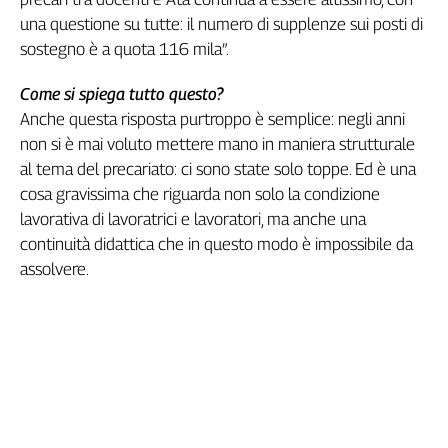
Genova,
una questione su tutte: il numero di supplenze sui posti di
il
sostegno è a quota 116 mila”.
sangue
della
Come si spiega tutto questo?
ragione
Anche questa risposta purtroppo è semplice: negli anni
120
non si è mai voluto mettere mano in maniera strutturale
anni
al tema del precariato: ci sono state solo toppe. Ed è una
Cgil
cosa gravissima che riguarda non solo la condizione
Collettiva
lavorativa di lavoratrici e lavoratori, ma anche una
Academy
continuità didattica che in questo modo è impossibile da
Collettiva
assolvere.
Play
Rubriche
Collettiva
Talk
La
settimana
Collettiva