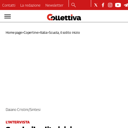
Contatti
La redazione
Newsletter
Video
Podcast
Home page
>
Copertine
>
Italia
>
Scuola, il solito inizio
Dirette
Longform
Copertine
Economia
Lavoro
Ambiente
Diritti
Welfare
Italia
Internazionale
Daiano Cristini/Sintesi
Culture
Categorie
L'INTERVISTA