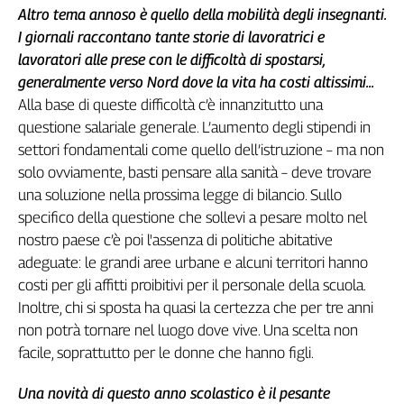
Altro tema annoso è quello della mobilità degli insegnanti.
L'Italia
I giornali raccontano tante storie di lavoratrici e
nel
Lavoro
lavoratori alle prese con le difficoltà di spostarsi,
generalmente verso Nord dove la vita ha costi altissimi...
Territori
Alla base di queste difficoltà c’è innanzitutto una
questione salariale generale. L’aumento degli stipendi in
Abruzzo-
Molise
settori fondamentali come quello dell’istruzione – ma non
Alto
solo ovviamente, basti pensare alla sanità – deve trovare
Adige
una soluzione nella prossima legge di bilancio. Sullo
Basilicata
specifico della questione che sollevi a pesare molto nel
Calabria
nostro paese c’è poi l'assenza di politiche abitative
Campania
adeguate: le grandi aree urbane e alcuni territori hanno
Emilia-
costi per gli affitti proibitivi per il personale della scuola.
Romagna
Inoltre, chi si sposta ha quasi la certezza che per tre anni
Friuli
non potrà tornare nel luogo dove vive. Una scelta non
Venezia
facile, soprattutto per le donne che hanno figli.
Giulia
Lazio
Una novità di questo anno scolastico è il pesante