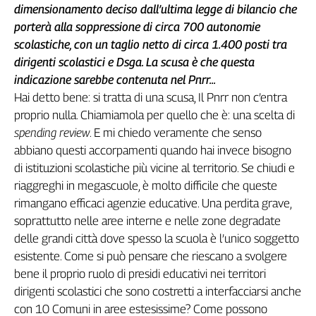
Liguria
dimensionamento deciso dall’ultima legge di bilancio che
Lombardia
porterà alla soppressione di circa 700 autonomie
Marche
scolastiche, con un taglio netto di circa 1.400 posti tra
Piemonte
dirigenti scolastici e Dsga. La scusa è che questa
Puglia
indicazione sarebbe contenuta nel Pnrr...
Sardegna
Hai detto bene: si tratta di una scusa, Il Pnrr non c’entra
proprio nulla. Chiamiamola per quello che è: una scelta di
Sicilia
spending review
. E mi chiedo veramente che senso
Toscana
abbiano questi accorpamenti quando hai invece bisogno
Trentino
di istituzioni scolastiche più vicine al territorio. Se chiudi e
Umbria
riaggreghi in megascuole, è molto difficile che queste
Valle
rimangano efficaci agenzie educative. Una perdita grave,
D'Aosta
soprattutto nelle aree interne e nelle zone degradate
Veneto
delle grandi città dove spesso la scuola è l’unico soggetto
Archivio
esistente. Come si può pensare che riescano a svolgere
Storico
bene il proprio ruolo di presidi educativi nei territori
1955-
2014
dirigenti scolastici che sono costretti a interfacciarsi anche
con 10 Comuni in aree estesissime? Come possono