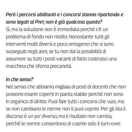
Girasoli
Il
Però i percorsi abilitanti e i concorsi stanno ripartendo e
Sassolino
sono legati al Pnrr, non è già qualcosa questo?
Linea
Sì, ma la soluzione non è immediata perché c’è un
Economica
problema di fondo non risolto. Nonostante tutti gli
Tech
It
interventi molti diversi e poco omogenei che si sono
Easy
susseguiti negli anni, se tu non dai la possibilità di
assumere su tutti i posti vacanti di fatto costruisci una
Inserti
macchina che sforna precarietà.
Idea
Diffusa
In che senso?
InFlai
Nel senso che abbiamo migliaia di posti di docenti che non
possono essere coperti in pianta stabile perché non sono
Le
in organico di diritto. Puoi fare tutti i concorsi che vuoi, ma
trasmissioni
tv
se non cambiano le norme non li puoi coprire. Per gli Ata il
discorso è un po’ diverso, ma il risultato non cambia,
Work
perché le norme consentono di coprire solo il turn-over.
in
Progress