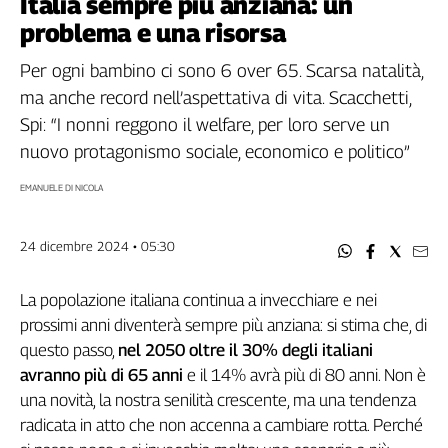
Italia sempre più anziana: un
Filcams
problema e una risorsa
Filctem
Fillea
Per ogni bambino ci sono 6 over 65. Scarsa natalità,
Filt
ma anche record nell’aspettativa di vita. Scacchetti,
Fiom
Spi: “I nonni reggono il welfare, per loro serve un
Fisac
nuovo protagonismo sociale, economico e politico”
Flai
EMANUELE DI NICOLA
Flc
Fp
Nidil
24 dicembre 2024 • 05:30
Slc
Spi
La popolazione italiana continua a invecchiare e nei
prossimi anni diventerà sempre più anziana: si stima che, di
Inca
questo passo,
nel 2050 oltre il 30% degli italiani
Caaf
avranno più di 65 anni
e il 14% avrà più di 80 anni. Non è
Speciali
una novità, la nostra senilità crescente, ma una tendenza
radicata in atto che non accenna a cambiare rotta. Perché
G8
di