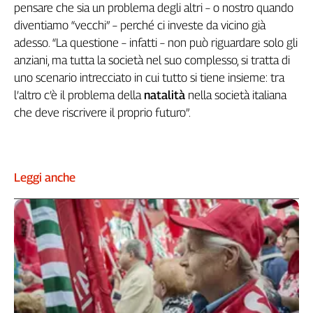
pensare che sia un problema degli altri – o nostro quando
L'Italia
diventiamo “vecchi” – perché ci investe da vicino già
nel
adesso. “La questione – infatti – non può riguardare solo gli
Lavoro
anziani, ma tutta la società nel suo complesso, si tratta di
Territori
uno scenario intrecciato in cui tutto si tiene insieme: tra
l’altro c’è il problema della
natalità
nella società italiana
Abruzzo-
che deve riscrivere il proprio futuro”.
Molise
Alto
Adige
Basilicata
Leggi anche
Calabria
Campania
Emilia-
Romagna
Friuli
Venezia
Giulia
Lazio