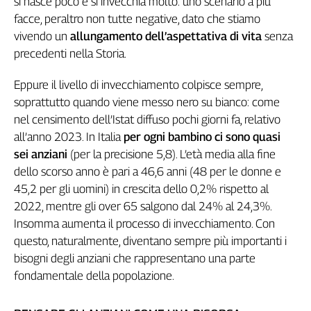
si nasce poco e si invecchia molto: uno scenario a più
Genova,
facce, peraltro non tutte negative, dato che stiamo
il
vivendo un
allungamento dell’aspettativa di vita
senza
sangue
precedenti nella Storia.
della
ragione
Eppure il livello di invecchiamento colpisce sempre,
120
soprattutto quando viene messo nero su bianco: come
anni
nel censimento dell’Istat diffuso pochi giorni fa, relativo
Cgil
all’anno 2023. In Italia
per ogni bambino ci sono quasi
Collettiva
Academy
sei anziani
(per la precisione 5,8). L’età media alla fine
dello scorso anno è pari a 46,6 anni (48 per le donne e
Collettiva
45,2 per gli uomini) in crescita dello 0,2% rispetto al
Play
2022, mentre gli over 65 salgono dal 24% al 24,3%.
Rubriche
Insomma aumenta il processo di invecchiamento. Con
Collettiva
questo, naturalmente, diventano sempre più importanti i
Talk
bisogni degli anziani che rappresentano una parte
La
fondamentale della popolazione.
settimana
Collettiva