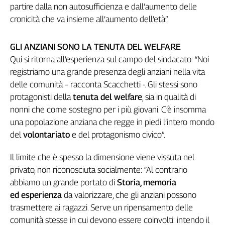
partire dalla non autosufficienza e dall’aumento delle
Cerca
cronicità che va insieme all’aumento dell’età”.
GLI ANZIANI SONO LA TENUTA DEL WELFARE
Contatti
Qui si ritorna all’esperienza sul campo del sindacato: “Noi
registriamo una grande presenza degli anziani nella vita
La
delle comunità – racconta Scacchetti -. Gli stessi sono
redazione
protagonisti della
tenuta del welfare
, sia in qualità di
nonni che come sostegno per i più giovani. C’è insomma
Newsletter
una popolazione anziana che regge in piedi l’intero mondo
del
volontariato
e del protagonismo civico”.
Social
Il limite che è spesso la dimensione viene vissuta nel
privato, non riconosciuta socialmente: “Al contrario
abbiamo un grande portato di
Storia, memoria
ed esperienza
da valorizzare, che gli anziani possono
trasmettere ai ragazzi. Serve un ripensamento delle
comunità stesse in cui devono essere coinvolti: intendo il