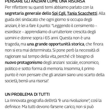
PENSARE GLI ANZIANI COME UNA RISORSA
Girasoli
Per riflettere su questi temi abbiamo parlato con la
Il
Sassolino
segretaria generale dello
Spi Cgil
,
Tania Scacchetti
. Alla
Linea
guida del sindacato che ogni giorno si occupa degli
Economica
anziani, è lei a fare il punto: “Leggendo il censimento –
Tech
esordisce – apprendiamo di un’ulteriore crescita degli
It
uomini e donne sopra i 65 anni. Questa non è una
Easy
tragedia, ma
una grande opportunità storica
, che finora
non si era mai determinata. Si pone però la necessità di
Inserti
ragionare sul tempo della vita, perché c’è bisogno di
Idea
nuovo protagonismo
degli anziani: sociale, economico,
Diffusa
politico e sotto forma di memoria. Insomma, il primo
InFlai
punto è non pensare che gli anziani siano uno scarto della
società, bensì una risorsa”.
Le
trasmissioni
tv
UN PROBLEMA DI TUTTI
Work
La rinnovata geografia dell’età “è una rivoluzione”, così la
in
definisce. Ma tutti devono farsene carico, non si può
Progress