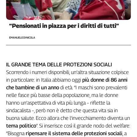
Liguria
Lombardia
Marche
“Pensionati in piazza per i diritti di tutti”
Piemonte
Puglia
EMANUELE DI NICOLA
Sardegna
Sicilia
Toscana
IL GRANDE TEMA DELLE PROTEZIONI SOCIALI
Trentino
Scorrendo i numeri disponibili, un’altra situazione colpisce
Umbria
in particolare: in Italia abbiamo oggi
più donne di 86 anni
Valle
che bambine di un anno
di età. “I maschi sono prevalenti
D'Aosta
nelle fasce più basse della popolazione, ma le donne
Veneto
hanno un’aspettativa di vita più lunga – riflette la
Archivio
sindacalista –, però non è detto che questa vita sia in
Storico
buona salute. Ecco allora che l’invecchiamento diventa un
1955-
2014
tema politico
”. Si inserisce così il grande nodo del welfare:
“Bisogna
ripensare il sistema delle protezioni sociali
, a