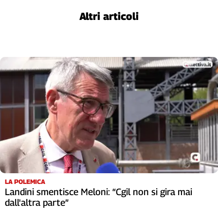
Liguria
Altri articoli
Lombardia
Marche
Piemonte
Puglia
Sardegna
Sicilia
Toscana
Trentino
Umbria
Valle
D'Aosta
Veneto
Archivio
Storico
LA POLEMICA
1955-
Landini smentisce Meloni: “Cgil non si gira mai
2014
dall'altra parte”