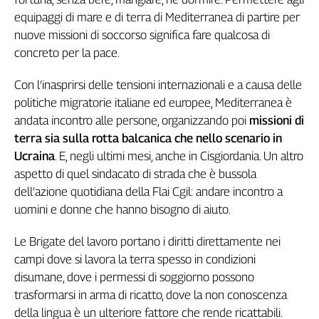
Genova,
equipaggi di mare e di terra di Mediterranea di partire per
il
nuove missioni di soccorso significa fare qualcosa di
sangue
concreto per la pace.
della
ragione
Con l’inasprirsi delle tensioni internazionali e a causa delle
120
politiche migratorie italiane ed europee, Mediterranea è
anni
andata incontro alle persone, organizzando poi
missioni di
Cgil
terra sia sulla rotta balcanica che nello scenario in
Collettiva
Ucraina
. E, negli ultimi mesi, anche in Cisgiordania. Un altro
Academy
aspetto di quel sindacato di strada che è bussola
Collettiva
dell’azione quotidiana della Flai Cgil: andare incontro a
Play
uomini e donne che hanno bisogno di aiuto.
Rubriche
Collettiva
Le Brigate del lavoro portano i diritti direttamente nei
Talk
campi dove si lavora la terra spesso in condizioni
La
disumane, dove i permessi di soggiorno possono
settimana
trasformarsi in arma di ricatto, dove la non conoscenza
Collettiva
della lingua è un ulteriore fattore che rende ricattabili.