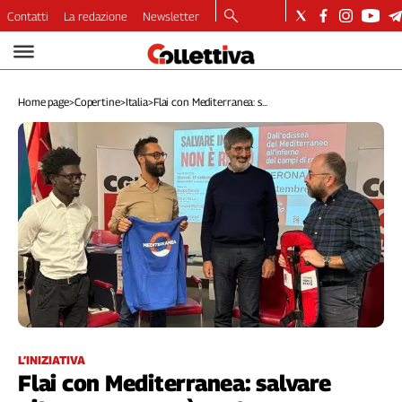
Contatti
La redazione
Newsletter
Video
Podcast
Home page
>
Copertine
>
Italia
>
Flai con Mediterranea: s...
Dirette
Longform
Copertine
Economia
Lavoro
Ambiente
Diritti
Welfare
Italia
Internazionale
Culture
L’INIZIATIVA
Flai con Mediterranea: salvare
Categorie