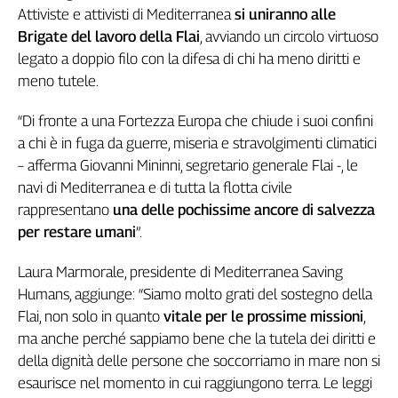
Girasoli
Attiviste e attivisti di Mediterranea
si uniranno alle
Il
Brigate del lavoro della Flai
, avviando un circolo virtuoso
Sassolino
legato a doppio filo con la difesa di chi ha meno diritti e
Linea
meno tutele.
Economica
Tech
“Di fronte a una Fortezza Europa che chiude i suoi confini
It
a chi è in fuga da guerre, miseria e stravolgimenti climatici
Easy
– afferma Giovanni Mininni, segretario generale Flai -, le
Inserti
navi di Mediterranea e di tutta la flotta civile
rappresentano
una delle pochissime ancore di salvezza
Idea
per restare umani
”.
Diffusa
InFlai
Laura Marmorale, presidente di Mediterranea Saving
Humans, aggiunge: “Siamo molto grati del sostegno della
Le
trasmissioni
Flai, non solo in quanto
vitale per le prossime missioni
,
tv
ma anche perché sappiamo bene che la tutela dei diritti e
Work
della dignità delle persone che soccorriamo in mare non si
in
esaurisce nel momento in cui raggiungono terra. Le leggi
Progress