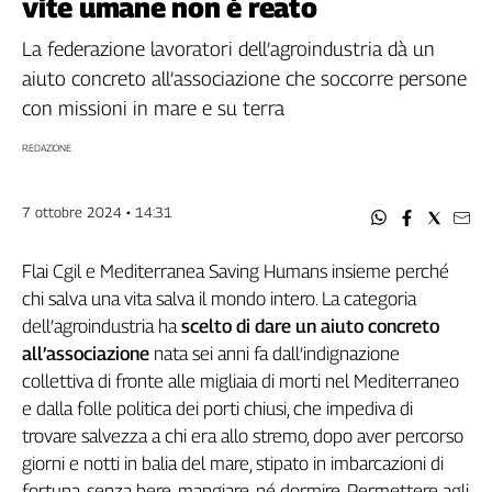
vite umane non è reato
Filcams
Filctem
La federazione lavoratori dell’agroindustria dà un
Fillea
aiuto concreto all’associazione che soccorre persone
Filt
con missioni in mare e su terra
Fiom
REDAZIONE
Fisac
Flai
7 ottobre 2024 • 14:31
Flc
Fp
Flai Cgil e Mediterranea Saving Humans insieme perché
Nidil
chi salva una vita salva il mondo intero. La categoria
Slc
dell’agroindustria ha
scelto di dare un aiuto concreto
Spi
all’associazione
nata sei anni fa dall’indignazione
Inca
collettiva di fronte alle migliaia di morti nel Mediterraneo
Caaf
e dalla folle politica dei porti chiusi, che impediva di
Speciali
trovare salvezza a chi era allo stremo, dopo aver percorso
giorni e notti in balia del mare, stipato in imbarcazioni di
G8
fortuna, senza bere, mangiare, né dormire. Permettere agli
di