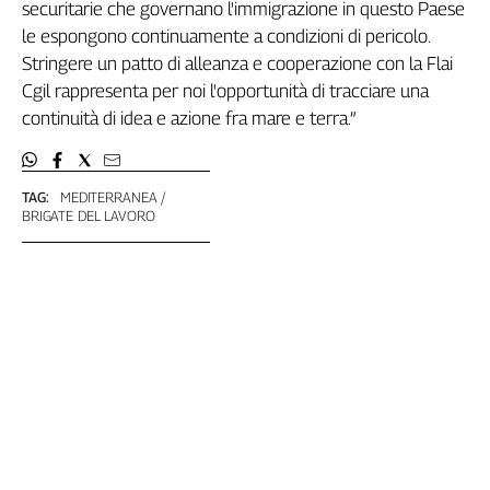
securitarie che governano l'immigrazione in questo Paese
L'Italia
le espongono continuamente a condizioni di pericolo.
nel
Stringere un patto di alleanza e cooperazione con la Flai
Lavoro
Cgil rappresenta per noi l'opportunità di tracciare una
Territori
continuità di idea e azione fra mare e terra.”
Abruzzo-
Molise
TAG:
MEDITERRANEA
Alto
BRIGATE DEL LAVORO
Adige
Basilicata
Calabria
Campania
Emilia-
Romagna
Friuli
Venezia
Giulia
Lazio