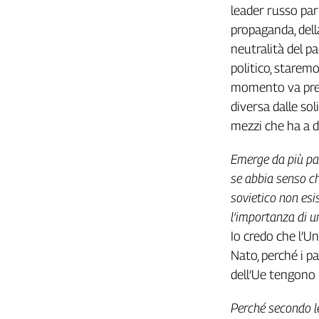
leader russo par
L'Italia
propaganda, della
nel
Lavoro
neutralità del p
politico, starem
Territori
momento va preso
Abruzzo-
diversa dalle sol
Molise
mezzi che ha a d
Alto
Adige
Emerge da più par
Basilicata
se abbia senso ch
Calabria
sovietico non esi
Campania
l’importanza di u
Emilia-
Io credo che l’U
Romagna
Nato, perché i p
Friuli
Venezia
dell’Ue tengono 
Giulia
Lazio
Perché secondo l