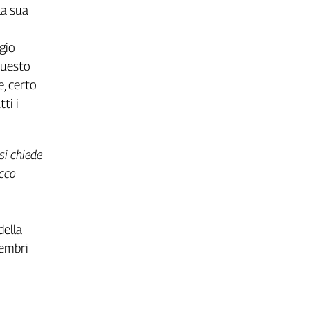
la sua
gio
questo
, certo
ti i
si chiede
occo
della
membri