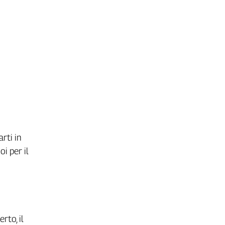
arti in
i per il
rto, il