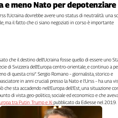
 e meno Nato per depotenziare
ss l'Ucraina dovrebbe avere uno status di neutralità: una so
ile, ma il fatto che ci siano negoziati in corso è importante
to che il destino dell'Ucraina fosse quello di essere uno St
ecie di Svizzera dell'Europa centro-orientale, e continuo a p
no di questa crisi”. Sergio Romano – giornalista, storico e
sciatore in anni cruciali presso la Nato e l’Urss – ha una vi
ciò che sta accadendo nell’Europa dell’Est, una situazione c
 punto di vista geo-politico, sociale ed economico e che aveva
uropa tra Putin, Trump e Xi
pubblicato da Ediesse nel 2019.