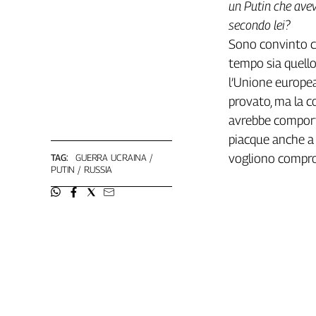
un Putin che avev
Cerca
secondo lei?
Sono convinto ch
tempo sia quello 
Contatti
l’Unione europea
provato, ma la 
La
avrebbe comporta
redazione
piacque anche a 
vogliono compro
TAG:
GUERRA UCRAINA
Newsletter
PUTIN
RUSSIA
Social