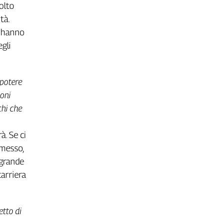
olto
tà.
– hanno
gli
 potere
ioni
chi che
à. Se ci
omesso,
 grande
carriera
etto di