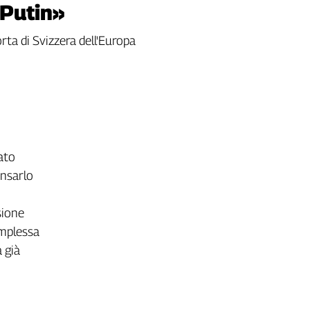
 Putin»
rta di Svizzera dell'Europa
ato
ensarlo
sione
omplessa
 già