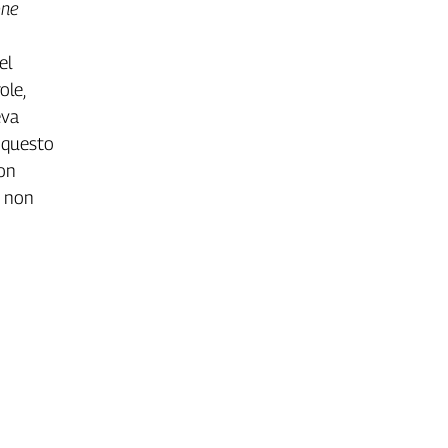
one
el
ole,
eva
 questo
non
e non