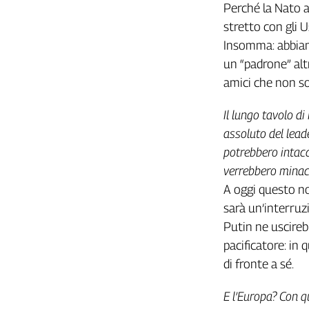
Liguria
Perché la Nato a
Lombardia
stretto con gli 
Marche
Insomma: abbiam
Piemonte
un “padrone” alt
Puglia
amici che non so
Sardegna
Sicilia
Il lungo tavolo d
Toscana
assoluto del lead
Trentino
potrebbero intacc
Umbria
verrebbero minacc
Valle
A oggi questo non
D'Aosta
sarà un’interruz
Veneto
Putin ne uscireb
pacificatore: in
Archivio
Storico
di fronte a sé.
1955-
2014
E l’Europa? Con q