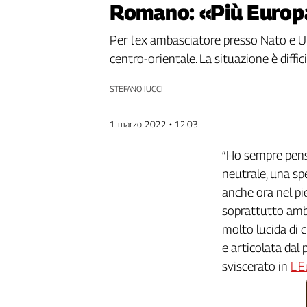
Romano: «Più Europa
Genova,
il
Per l'ex ambasciatore presso Nato e Ur
sangue
centro-orientale. La situazione è diffic
della
ragione
STEFANO IUCCI
120
anni
Cgil
1 marzo 2022 • 12:03
Collettiva
Academy
“Ho sempre pensa
neutrale, una sp
Collettiva
anche ora nel pie
Play
Rubriche
soprattutto amba
molto lucida di 
Collettiva
Talk
e articolata dal
La
sviscerato in
L'E
settimana
Collettiva