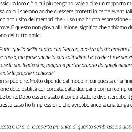
ssicura loro ciò a cui più tengono: vale a dire un rapporto m
Usa da cui sperano anche di essere protetti in certe eventuali
o acquisito dei membri che - uso una brutta espressione 
rove. E questo non giova all’Unione: significa che abbiamo de
no del tutto amici.
i Putin, quello dell’incontro con Macron, mostra plasticamente il
er russo, ma forse anche la sua solitudine. Lei crede che le sanz
are la sua leadership, magari a partire proprio da quegli oligar
iate le proprie ricchezze?
 si può dire. Molto dipende dal modo in cui questa crisi finir
ione delle ostilità concordata dalle due parti con un compr
be bene. Dopo essere stato il conquistatore diventerebbe il
 questo caso ho l’impressione che avrebbe ancora una lunga 
uesta crisi si è riscoperta più unita di quanto sembrasse, a disp