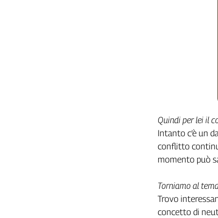
Girasoli
Il
Sassolino
Linea
Economica
Tech
It
Easy
Inserti
Idea
Quindi per lei il
Diffusa
Intanto c’è un da
InFlai
conflitto continu
momento può sap
Le
trasmissioni
tv
Torniamo al tema 
Work
Trovo interessan
in
concetto di neut
Progress