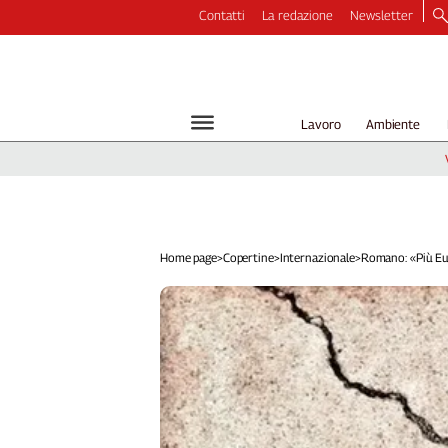
Contatti
La redazione
Newsletter
Video
Podcast
Dirette
Lavoro
Ambiente
Longform
Copertine
Economia
Lavoro
Ambiente
Home page
>
Copertine
>
Internazionale
>
Romano: «Più Eur
Diritti
Welfare
Italia
Internazionale
Culture
Categorie