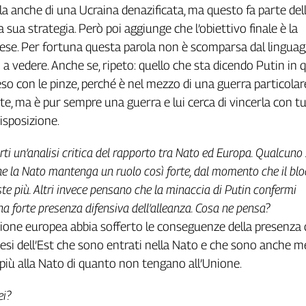
la anche di una Ucraina denazificata, ma questo fa parte del
 sua strategia. Però poi aggiunge che l’obiettivo finale è la
aese. Per fortuna questa parola non è scomparsa dal linguag
o a vedere. Anche se, ripeto: quello che sta dicendo Putin in 
 con le pinze, perché è nel mezzo di una guerra particolare
ite, ma è pur sempre una guerra e lui cerca di vincerla con tut
isposizione.
ti un’analisi critica del rapporto tra Nato ed Europa. Qualcuno 
e la Nato mantenga un ruolo così forte, dal momento che il bl
ste più. Altri invece pensano che la minaccia di Putin confermi
na forte presenza difensiva dell’alleanza. Cosa ne pensa?
nione europea abbia sofferto le conseguenze della presenza 
aesi dell’Est che sono entrati nella Nato e che sono anche 
più alla Nato di quanto non tengano all’Unione.
ei?