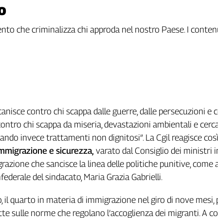
o
to che criminalizza chi approda nel nostro Paese. I contenuti
canisce contro chi scappa dalle guerre, dalle persecuzioni e 
 contro chi scappa da miseria, devastazioni ambientali e cerc
ando invece trattamenti non dignitosi”. La Cgil reagisce così
mmigrazione e sicurezza,
varato dal Consiglio dei ministri i
razione che sancisce la linea delle politiche punitive, come
federale del sindacato, Maria Grazia Gabrielli.
, il quarto in materia di immigrazione nel giro di nove mesi,
tte sulle norme che regolano l’accoglienza dei migranti. A co