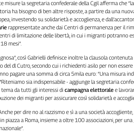
te misure la segretaria confederale della Cgil afferma che “la
oria ha bisogno di ben altre risposte, a partire da una nuov
ea, investendo su solidarietà e accoglienza, e dall’accanto
rie
rappresentate anche dai Centri di permanenza per il rimp
entri di limitazione delle libertà, in cui i migranti potranno e
a 18 mesi”.
gnosa”, così Gabrielli definisce inoltre la clausola contenuta
 del dl Cutro, secondo cui i richiedenti asilo per non essere
anno pagare una somma di circa 5mila euro: “Una misura ind
 "Riteniamo sia indispensabile - aggiunge la segretaria confe
tema da tutti gli interessi di
campagna elettorale
e lavora
buzione dei migranti per assicurare così solidarietà e accogli
 “Anche per dire no al razzismo e sì a una società accogliente, 
n piazza a Roma, insieme a oltre 100 associazioni, per una
nazionale”.