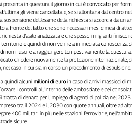
si presenta in questura il giorno in cui è convocato per form
'ultima gli viene cancellata e, se si allontana dal centro nel
 la sospensione dell’esame della richiesta si accorcia da un a
o a fronte del fatto che sono necessari mesi e mesi di atte
 richiesta d’asilo analizzata e che spesso i migranti finiscon
l territorio e quindi di non venire a immediata conoscenza d
di non riuscire a raggiungere tempestivamente la questura.
icato chiedere nuovamente la protezione internazionale, 
, nel caso in cui sia in corso un procedimento di espulsione.
ia quindi alcuni
milioni di euro
in caso di arrivi massicci di m
afforzare i controlli all’interno delle ambasciate e dei consolat
 Si tratta di denaro per l’impiego di agenti di polizia nel 2023
ompreso tra il 2024 e il 2030 con quote annuali, oltre ad alt
gare 400 militari in più nelle stazioni ferroviarie, nell’ambit
Strade sicure.