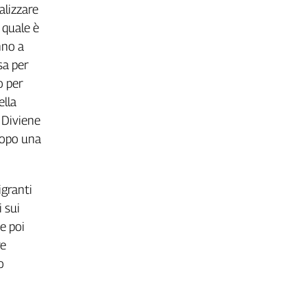
alizzare
 quale è
nno a
sa per
o per
ella
 Diviene
dopo una
igranti
i sui
 e poi
re
o