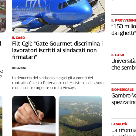
IL PROVVEDIM
“150 milio
dai ghetti”
IL CASO
l
Filt Cgil: "Gate Gourmet discrimina i
lavoratori iscritti ai sindacati non
IL CASO
firmatari"
Università
che sembr
REDAZIONE
262
no
La denuncia del sindacato: negati gli aumenti del
contratto. Chiesto l'intervento del Ministero del Lavoro
e un incontro urgente con Ita Airways
BIOMEDICALE
Gambro-Van
spezzatino
LAGALITÀ
La riforma