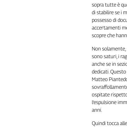
Girasoli
sopra tutte è que
Il
di stabilire se i
Sassolino
possesso di docu
Linea
accertamenti medi
Economica
scopre che hanno
Tech
It
Easy
Non solamente, s
sono saturi, i ra
Inserti
anche se in sezio
Idea
dedicati. Questo 
Diffusa
Matteo Piantedos
InFlai
sovraffollamento
ospitate rispett
Le
trasmissioni
l’espulsione imm
tv
anni.
Work
in
Quindi tocca all
Progress