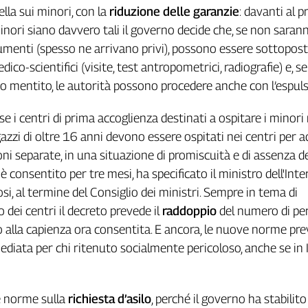
lla sui minori, con la
riduzione delle garanzie
: davanti al 
 minori siano davvero tali il governo decide che, se non saran
menti (spesso ne arrivano privi), possono essere sottopost
co-scientifici (visite, test antropometrici, radiografie) e, se
 mentito, le autorità possono procedere anche con l’espul
e i centri di prima accoglienza destinati a ospitare i minori
gazzi di oltre 16 anni devono essere ospitati nei centri per ad
ni separate, in una situazione di promiscuità e di assenza de
è consentito per tre mesi, ha specificato il ministro dell'Inte
i, al termine del Consiglio dei ministri. Sempre in tema di
 dei centri il decreto prevede il
raddoppio
del numero di pe
o alla capienza ora consentita. E ancora, le nuove norme p
ediata per chi ritenuto socialmente pericoloso, anche se in I
e norme sulla
richiesta d’asilo
, perché il governo ha stabilito