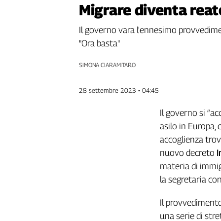
Migrare diventa reat
Genova,
il
Il governo vara l'ennesimo provvedimen
sangue
della
"Ora basta"
ragione
120
SIMONA CIARAMITARO
anni
Cgil
28 settembre 2023 • 04:45
Collettiva
Academy
Il governo si “ac
asilo in Europa,
Collettiva
accoglienza trov
Play
Rubriche
nuovo decreto
I
materia di immig
Collettiva
Talk
la segretaria con
La
settimana
Il provvedimento
Collettiva
una serie di stre