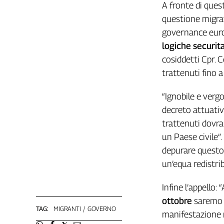
Liguria
A fronte di ques
Lombardia
questione migrat
Marche
governance europ
Piemonte
logiche securita
Puglia
cosiddetti Cpr. C
Sardegna
trattenuti fino 
Sicilia
Toscana
“Ignobile e vergo
Trentino
decreto attuativo
Umbria
trattenuti dovr
Valle
un Paese civile”.
D'Aosta
depurare questo 
Veneto
un’equa redistri
Archivio
Infine l’appello:
Storico
1955-
ottobre
saremo i
2014
TAG:
MIGRANTI
GOVERNO
manifestazione 