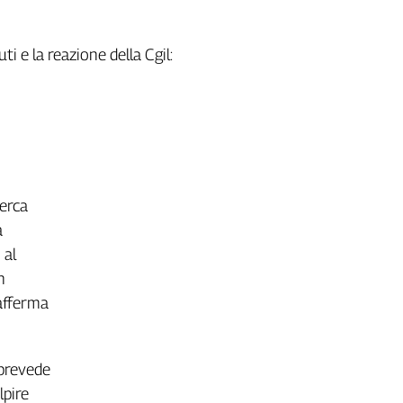
 e la reazione della Cgil:
cerca
a
 al
n
 afferma
 prevede
lpire