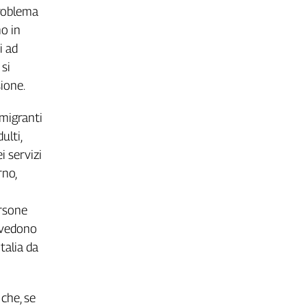
problema
no in
i ad
 si
sione.
 migranti
ulti,
i servizi
rno,
rsone
revedono
talia da
 che, se