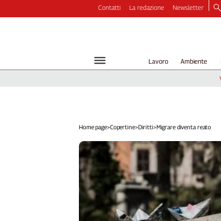
Contatti
La redazione
Newsletter
Video
Podcast
Dirette
Lavoro
Ambiente
Longform
Copertine
Economia
Lavoro
Ambiente
Home page
>
Copertine
>
Diritti
>
Migrare diventa reato
Diritti
Welfare
Italia
Internazionale
Culture
Categorie