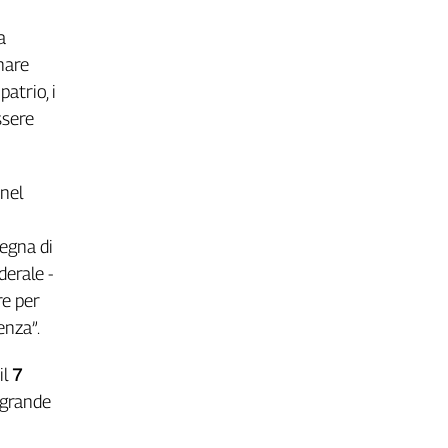
a
nare
atrio, i
ssere
 nel
egna di
derale -
re per
enza”.
il
7
 grande