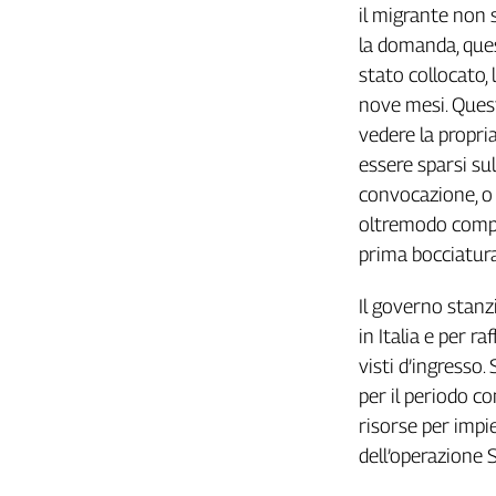
il migrante non 
L'Italia
la domanda, quest
nel
Lavoro
stato collocato,
nove mesi. Quest
Territori
vedere la propria
Abruzzo-
essere sparsi su
Molise
convocazione, o 
Alto
oltremodo compl
Adige
prima bocciatura
Basilicata
Calabria
Il governo stanz
Campania
in Italia e per r
Emilia-
visti d’ingresso.
Romagna
per il periodo c
Friuli
Venezia
risorse per impie
Giulia
dell’operazione 
Lazio