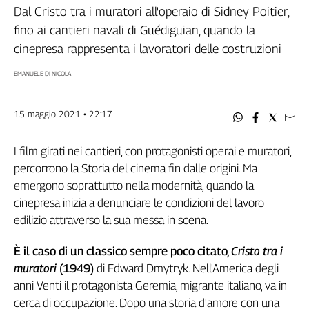
Filcams
Dal Cristo tra i muratori all'operaio di Sidney Poitier,
Filctem
fino ai cantieri navali di Guédiguian, quando la
Fillea
cinepresa rappresenta i lavoratori delle costruzioni
Filt
EMANUELE DI NICOLA
Fiom
Fisac
15 maggio 2021 • 22:17
Flai
Flc
I film girati nei cantieri, con protagonisti operai e muratori,
Fp
percorrono la Storia del cinema fin dalle origini. Ma
Nidil
emergono soprattutto nella modernità, quando la
Slc
cinepresa inizia a denunciare le condizioni del lavoro
Spi
edilizio attraverso la sua messa in scena.
Inca
Caaf
È il caso di un classico sempre poco citato,
Cristo tra i
muratori
(1949)
di Edward Dmytryk. Nell'America degli
Speciali
anni Venti il protagonista Geremia, migrante italiano, va in
G8
cerca di occupazione. Dopo una storia d'amore con una
di