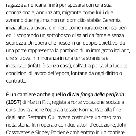
ragazza americana finirà per sposarsi con una sua
Genova,
connazionale, Annunziata, migrante come lui: i due
il
sangue
avranno due figli ma non un domicilio stabile. Geremia
della
inizia allora a lavorare in nero come muratore nei cantieri
ragione
edili, scoprendo un sottobosco di salari da fame e senza
120
sicurezza. Un'opera che riesce in un doppio obiettivo: da
anni
una parte rappresenta la parabola di un immigrato italiano,
Cgil
che si trova in minoranza in una terra straniera e
Collettiva
inospitale (infatti è senza casa), dall'altra porta alla luce le
Academy
condizioni di lavoro dell'epoca, lontane da ogni diritto o
Collettiva
contratto.
Play
Rubriche
È un cantiere anche quello di
Nel fango della periferia
(1957)
di Martin Ritt, regista a forte vocazione sociale a
Collettiva
Talk
cui si dovrà anche l'operaia tessile Norma Rae alla fine
La
degli anni Settanta. Qui invece costruisce un caso raro
settimana
nella storia: film operaio con due attori d'eccezione, John
Collettiva
Cassavetes e Sidney Poitier, è ambientato in un cantiere