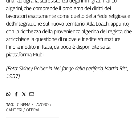
una radiografia sull'esistenza degli immigrati franco-
Liguria
algerini, che comprende il problema dei diritti dei
Lombardia
lavoratori esattamente come quello della fede religiosa e
Marche
dell'integrazione sul nuovo territorio. Alla Loach, appunto,
Piemonte
con la ricchezza della provenienza algerina del regista che
Puglia
arricchisce la questione di nuove e inedite sfumature.
Sardegna
Finora inedito in Italia, da poco è disponibile sulla
Sicilia
piattaforma Mubi.
Toscana
Trentino
(Foto: Sidney Poitier in Nel fango della periferia, Martin Ritt,
Umbria
1957)
Valle
D'Aosta
Veneto
TAG:
CINEMA
LAVORO
Archivio
CANTIERI
OPERAI
Storico
1955-
2014