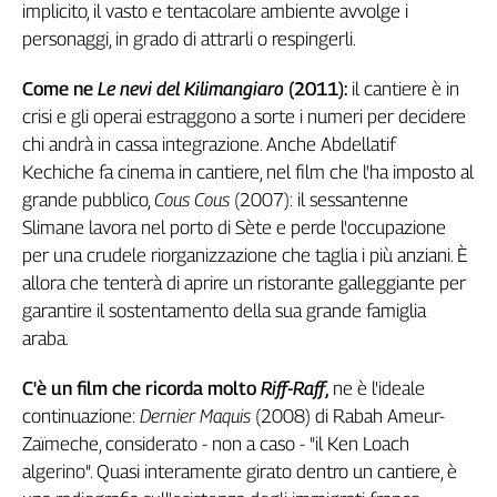
implicito, il vasto e tentacolare ambiente avvolge i
L'Italia
personaggi, in grado di attrarli o respingerli.
nel
Lavoro
Come ne
Le nevi del Kilimangiaro
(2011):
il cantiere è in
crisi e gli operai estraggono a sorte i numeri per decidere
Territori
chi andrà in cassa integrazione. Anche Abdellatif
Abruzzo-
Kechiche fa cinema in cantiere, nel film che l'ha imposto al
Molise
grande pubblico,
Cous Cous
(2007): il sessantenne
Alto
Slimane lavora nel porto di Sète e perde l'occupazione
Adige
per una crudele riorganizzazione che taglia i più anziani. È
Basilicata
allora che tenterà di aprire un ristorante galleggiante per
Calabria
garantire il sostentamento della sua grande famiglia
Campania
araba.
Emilia-
Romagna
C'è un film che ricorda molto
Riff-Raff
,
ne è l'ideale
Friuli
continuazione:
Dernier Maquis
(2008) di Rabah Ameur-
Venezia
Zaïmeche, considerato - non a caso - "il Ken Loach
Giulia
algerino". Quasi interamente girato dentro un cantiere, è
Lazio