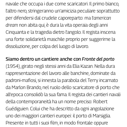
Girasoli
navale che occupa i due come scaricatori. Il primo bianco,
Il
l'altro nero, stringeranno un'amicizia peculiare soprattutto
Sassolino
per difendersi dal crudele caporeparto: ma l'
american
Linea
dream
non abita qui, è dura la vita operaia degli anni
Economica
Cinquanta e la tragedia dietro l'angolo. Il regista inscena
Tech
una forte solidarietà maschile proprio per suggerirne la
It
dissoluzione, per colpa del luogo di lavoro.
Easy
Siamo dentro un cantiere anche con
Fronte del porto
Inserti
(1954), girato negli stessi anni da Elia Kazan. Nella dura
Idea
rappresentazione del lavoro alle banchine, dominate da
Diffusa
padroni-mafiosi, si innesta la parabola del Terry incarnato
InFlai
da Marlon Brando, nel ruolo dello scaricatore di porto che
all'epoca consolidò la sua fama. Il regista dei cantieri navali
Le
trasmissioni
della contemporaneità ha un nome preciso: Robert
tv
Guédiguien. Colui che ha descritto da ogni angolazione
Work
uno dei maggiori cantieri europei: il porto di Marsiglia.
in
Presente in tutti i suoi film, in modo frontale oppure
Progress