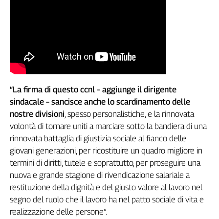
Girasoli
Il
Sassolino
Linea
Economica
Tech
It
Easy
“La firma di questo ccnl – aggiunge il dirigente
sindacale – sancisce anche lo scardinamento delle
Inserti
nostre divisioni
, spesso personalistiche, e la rinnovata
Idea
volontà di tornare uniti a marciare sotto la bandiera di una
Diffusa
rinnovata battaglia di giustizia sociale al fianco delle
InFlai
giovani generazioni, per ricostituire un quadro migliore in
termini di diritti, tutele e soprattutto, per proseguire una
Le
trasmissioni
nuova e grande stagione di rivendicazione salariale a
tv
restituzione della dignità e del giusto valore al lavoro nel
Work
segno del ruolo che il lavoro ha nel patto sociale di vita e
in
realizzazione delle persone”.
Progress