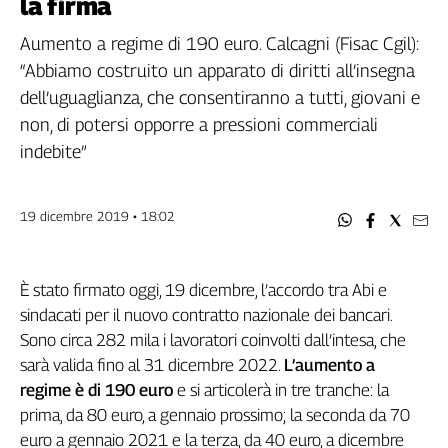
la firma
Filcams
Filctem
Aumento a regime di 190 euro. Calcagni (Fisac Cgil):
Fillea
“Abbiamo costruito un apparato di diritti all’insegna
Filt
dell’uguaglianza, che consentiranno a tutti, giovani e
Fiom
non, di potersi opporre a pressioni commerciali
Fisac
indebite”
Flai
Flc
19 dicembre 2019 • 18:02
Fp
Nidil
Slc
È stato firmato oggi, 19 dicembre, l’accordo tra Abi e
Spi
sindacati per il nuovo contratto nazionale dei bancari.
Inca
Sono circa 282 mila i lavoratori coinvolti dall’intesa, che
Caaf
sarà valida fino al 31 dicembre 2022.
L’aumento a
regime è
di 190 euro
e si articolerà in tre tranche: la
Speciali
prima, da 80 euro, a gennaio prossimo; la seconda da 70
G8
euro a gennaio 2021 e la terza, da 40 euro, a dicembre
di