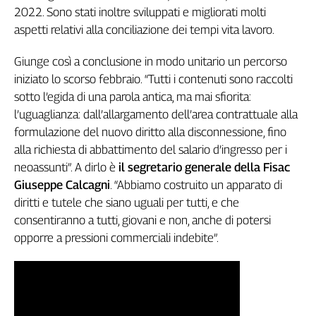
2022. Sono stati inoltre sviluppati e migliorati molti
Genova,
aspetti relativi alla conciliazione dei tempi vita lavoro.
il
sangue
della
Giunge così a conclusione in modo unitario un percorso
ragione
iniziato lo scorso febbraio. “Tutti i contenuti sono raccolti
120
sotto l’egida di una parola antica, ma mai sfiorita:
anni
l’uguaglianza: dall’allargamento dell’area contrattuale alla
Cgil
formulazione del nuovo diritto alla disconnessione, fino
Collettiva
alla richiesta di abbattimento del salario d’ingresso per i
Academy
neoassunti”. A dirlo è
il segretario generale della Fisac
Giuseppe Calcagni
. “Abbiamo costruito un apparato di
Collettiva
Play
diritti e tutele che siano uguali per tutti, e che
Rubriche
consentiranno a tutti, giovani e non, anche di potersi
opporre a pressioni commerciali indebite”.
Collettiva
Talk
La
settimana
Collettiva