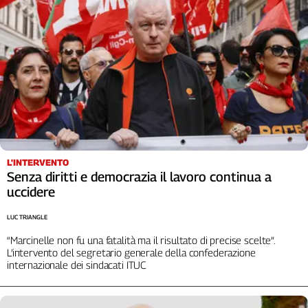
Cerca
Contatti
La
redazione
Newsletter
L'INTERVENTO
Senza diritti e democrazia il lavoro continua a
uccidere
Social
LUC TRIANGLE
“Marcinelle non fu una fatalità ma il risultato di precise scelte”.
L’intervento del segretario generale della confederazione
internazionale dei sindacati ITUC