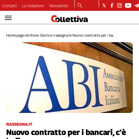
Contatti
La redazione
Newsletter
Video
Podcast
Home page
>
Archivio Storico
>
rassegna.it
>
Nuovo contratto per i ba...
Dirette
Longform
Copertine
Economia
Lavoro
Ambiente
Diritti
Welfare
Italia
Internazionale
Culture
RASSEGNA.IT
Nuovo contratto per i bancari, c'è
Categorie