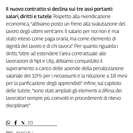
L'Italia
Il
nuovo contratto si declina sui tre assi portanti:
nel
salari, diritti e tutele
. Rispetto alla rivendicazione
Lavoro
economica, “abbiamo posto un freno alla svalutazione del
lavoro degli ultimi vent’anni. Il salario per noi non è mai
Territori
stato inteso come paga oraria, ma come elemento di
Abruzzo-
dignità del lavoro e di chi lavora”. Per quanto riguarda i
Molise
diritti, “oltre ad estendere l’area contrattuale alle
Alto
lavorazioni di Npl e Utp, abbiamo conquistato il
Adige
superamento a carico delle aziende della penalizzazione
Basilicata
salariale del 10% per i neoassunti e la riduzione a 18 mesi
Calabria
per la parificazione degli apprendisti”. Infine, sul capitolo
Campania
delle tutele, “sono stati ampliati gli elementi a difesa dei
Emilia-
lavoratori sempre più coinvolti in procedimenti di rilievo
Romagna
disciplinare”.
Friuli
Venezia
Giulia
Lazio
TAG:
BANCHE