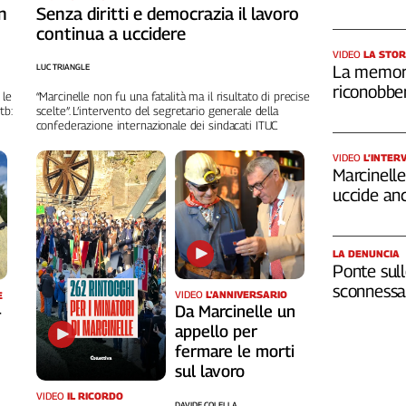
n
Senza diritti e democrazia il lavoro
continua a uccidere
VIDEO
LA STOR
LUC TRIANGLE
La memori
riconobber
 le
“Marcinelle non fu una fatalità ma il risultato di precise
tb:
scelte”. L’intervento del segretario generale della
confederazione internazionale dei sindacati ITUC
VIDEO
L’INTER
Marcinelle,
uccide an
LA DENUNCIA
Ponte sull
sconnessa 
VIDEO
L'ANNIVERSARIO
E
Da Marcinelle un
-
appello per
fermare le morti
sul lavoro
VIDEO
IL RICORDO
DAVIDE COLELLA