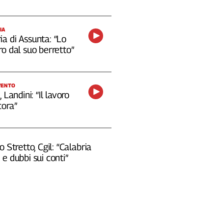
IA
a di Assunta: “Lo
o dal suo berretto”
VENTO
 Landini: “Il lavoro
cora”
o Stretto, Cgil: “Calabria
e dubbi sui conti”