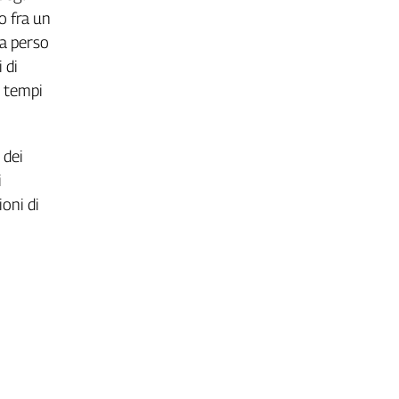
o fra un
ha perso
 di
e tempi
 dei
i
oni di