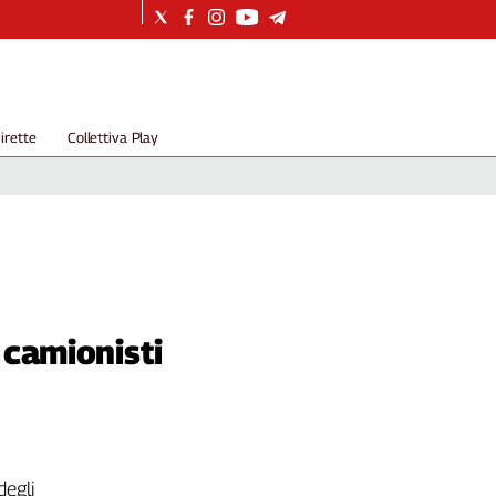
irette
Collettiva Play
i camionisti
degli