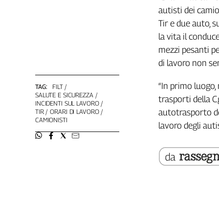
Filcams
autisti dei camio
Filctem
Tir e due auto, s
Fillea
la vita il condu
Filt
mezzi pesanti pe
Fiom
di lavoro non se
Fisac
Flai
“In primo luogo, 
TAG:
FILT
Flc
SALUTE E SICUREZZA
trasporti della C
INCIDENTI SUL LAVORO
Fp
autotrasporto de
TIR
ORARI DI LAVORO
CAMIONISTI
Nidil
lavoro degli auti
Slc
Spi
Inca
Caaf
Speciali
G8
di