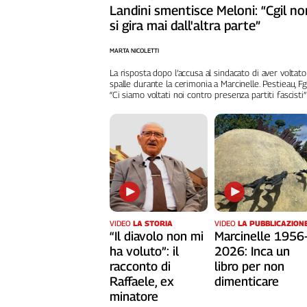
Girasoli
Landini smentisce Meloni: “Cgil no
Il
si gira mai dall'altra parte”
Sassolino
MARTA NICOLETTI
Linea
Economica
La risposta dopo l’accusa al sindacato di aver voltato
spalle durante la cerimonia a Marcinelle. Pestieau, Fg
Tech
“Ci siamo voltati noi contro presenza partiti fascisti”
It
Easy
Inserti
Idea
Diffusa
InFlai
VIDEO
LA STORIA
VIDEO
LA PUBBLICAZION
Le
“Il diavolo non mi
Marcinelle 1956
trasmissioni
ha voluto”: il
2026: Inca un
tv
racconto di
libro per non
Work
Raffaele, ex
dimenticare
in
minatore
Progress