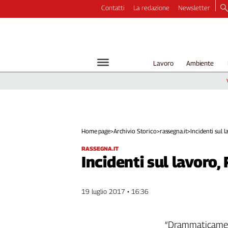
Contatti
La redazione
Newsletter
Video
Podcast
Dirette
Lavoro
Ambiente
Longform
Copertine
Economia
Lavoro
Ambiente
Home page
>
Archivio Storico
>
rassegna.it
>
Incidenti sul la
Diritti
RASSEGNA.IT
Welfare
Incidenti sul lavoro,
Italia
Internazionale
19 luglio 2017 • 16:36
Culture
Categorie
“Drammaticamente