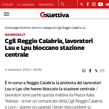
Contatti
La redazione
Newsletter
Video
Podcast
Home page
>
Archivio Storico
>
rassegna.it
>
Cgil Reggio Calabria, la...
Dirette
RASSEGNA.IT
Longform
Cgil Reggio Calabria, lavoratori
Copertine
Lsu e Lpu bloccano stazione
Economia
centrale
Lavoro
Ambiente
Diritti
4 novembre 2013 • 00:00
Welfare
Italia
È in corso a Reggio Calabria la protesta dei lavoratori
Internazionale
Lsu e Lpu che hanno bloccato la stazione centrale
. I
Culture
lavoratori sono partiti questa mattina da Piazza Italia.
"Adesso - scrive un comunicato della Cgil Reggio Calabria
Categorie
e Locri - stanno occupando i binari, bloccandone la