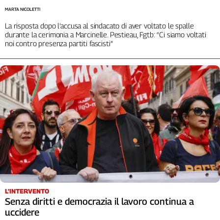
Girasoli
MARTA NICOLETTI
Il
La risposta dopo l’accusa al sindacato di aver voltato le spalle
Sassolino
durante la cerimonia a Marcinelle. Pestieau, Fgtb: “Ci siamo voltati
Linea
noi contro presenza partiti fascisti”
Economica
Tech
It
Easy
Inserti
Idea
Diffusa
InFlai
Le
trasmissioni
tv
L'INTERVENTO
Work
Senza diritti e democrazia il lavoro continua a
in
uccidere
Progress