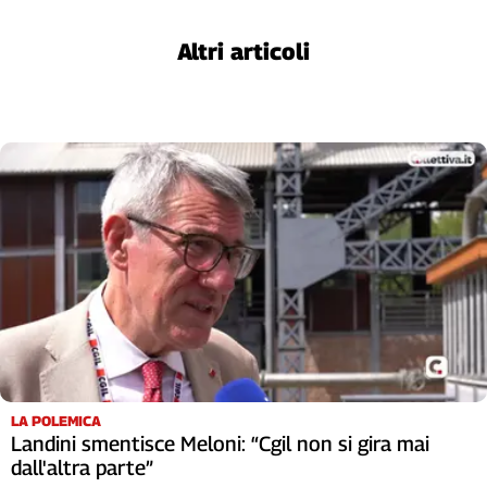
Genova,
il
Altri articoli
sangue
della
ragione
120
anni
Cgil
Collettiva
Academy
Collettiva
Play
Rubriche
Collettiva
Talk
La
LA POLEMICA
Landini smentisce Meloni: “Cgil non si gira mai
settimana
Collettiva
dall'altra parte”