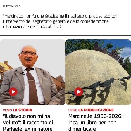
L'Italia
LUC TRIANGLE
nel
“Marcinelle non fu una fatalità ma il risultato di precise scelte”.
Lavoro
L’intervento del segretario generale della confederazione
internazionale dei sindacati ITUC
Territori
Abruzzo-
Molise
Alto
Adige
Basilicata
Calabria
Campania
Emilia-
Romagna
Friuli
LA STORIA
LA PUBBLICAZIONE
VIDEO
VIDEO
Venezia
“Il diavolo non mi ha
Marcinelle 1956-2026:
Giulia
voluto”: il racconto di
Inca un libro per non
Lazio
Raffaele, ex minatore
dimenticare