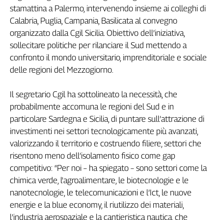
Filcams
stamattina a Palermo, intervenendo insieme ai colleghi di
Filctem
Calabria, Puglia, Campania, Basilicata al convegno
Fillea
organizzato dalla Cgil Sicilia. Obiettivo dell’iniziativa,
sollecitare politiche per rilanciare il Sud mettendo a
Filt
confronto il mondo universitario, imprenditoriale e sociale
Fiom
delle regioni del Mezzogiorno.
Fisac
Flai
Il segretario Cgil ha sottolineato la necessità, che
Flc
probabilmente accomuna le regioni del Sud e in
Fp
particolare Sardegna e Sicilia, di puntare sull’attrazione di
Nidil
investimenti nei settori tecnologicamente più avanzati,
Slc
valorizzando il territorio e costruendo filiere, settori che
Spi
risentono meno dell’isolamento fisico come gap
Inca
competitivo: “Per noi – ha spiegato – sono settori come la
Caaf
chimica verde, l'agroalimentare, le biotecnologie e le
nanotecnologie, le telecomunicazioni e l’Ict, le nuove
Speciali
energie e la blue economy, il riutilizzo dei materiali,
G8
l’industria aerospaziale e la cantieristica nautica, che
di