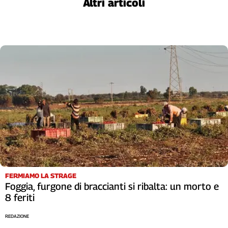
Altri articoli
Cerca
Contatti
La
redazione
Newsletter
Social
FERMIAMO LA STRAGE
Foggia, furgone di braccianti si ribalta: un morto e
8 feriti
REDAZIONE