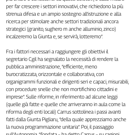
Girasoli
per far crescere i settori innovativi, che richiedono la più
Il
strenua difesa e un ampio sostegno all'istruzione e alla
Sassolino
ricerca per stimolare anche settori tradizionali ancora
Linea
strategici (‎granito, sughero m anche alluminio, zinco)
Economica
incalzeremo la Giunta e, se servirà, lotteremo”.
Tech
It
Easy
Fra i fattori necessari a raggiungere gli obiettivi il
segretario Cgil ha segnalato la necessità di rendere la
Inserti
pubblica amministrazione, “efficiente, meno
Idea
burocratizzata, orizzontale e collaborativa, con
Diffusa
organigrammi funzionali e dirigenti seri e capaci, misurabili,
InFlai
con procedure snelle che non mortifichino cittadini e
imprese”. Sulle riforme, in riferimento ad alcune leggi‎
Le
(quelle già fatte e quelle che arriveranno in aula come la
trasmissioni
tv
riforma degli enti locali) Carrus sottolinea i passi avanti
fatti dalla Giunta Pigliaru, “della quale apprezziamo anche
Work
la nuova programmazione unitaria”. Poi, il passaggio
in
Progress
sull’Autonomia, “fondata – ha detto Carrus – su ragioni