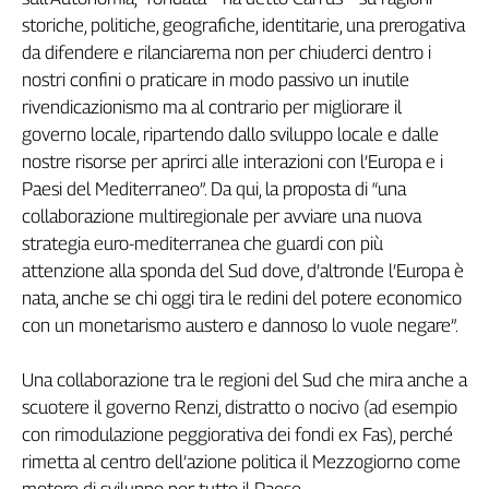
storiche, politiche, geografiche, identitarie, una prerogativa
L'Italia
nel
da difendere e rilanciarema non per chiuderci dentro i
Lavoro
nostri confini o praticare in modo passivo un inutile
rivendicazionismo ma al contrario per migliorare il
Territori
governo locale, ripartendo dallo sviluppo locale e dalle
Abruzzo-
nostre risorse per aprirci alle interazioni con l’Europa e i
Molise
Paesi del Mediterraneo”. Da qui, la proposta di “una
Alto
collaborazione ‎multiregionale per avviare una nuova
Adige
strategia euro-mediterranea che guardi con più
Basilicata
attenzione alla sponda del Sud dove, d’altronde l’Europa è
Calabria
nata, anche se chi oggi tira le redini del potere economico
Campania
con un monetarismo austero e dannoso lo vuole negare”.
Emilia-
Romagna
Una collaborazione tra le regioni del Sud che mira anche a
Friuli
scuotere il governo Renzi, distratto o nocivo (ad esempio
Venezia
con rimodulazione peggiorativa dei fondi ex Fas), perché
Giulia
rimetta al centro dell’azione politica il Mezzogiorno come
Lazio
motore di sviluppo per tutto il Paese.