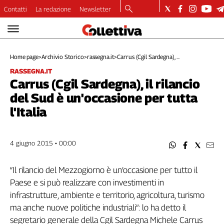
Contatti
La redazione
Newsletter
Video
Podcast
Home page
>
Archivio Storico
>
rassegna.it
>
Carrus (Cgil Sardegna), ...
Dirette
RASSEGNA.IT
Longform
Carrus (Cgil Sardegna), il rilancio
Copertine
del Sud è un'occasione per tutta
Economia
l'Italia
Lavoro
Ambiente
Diritti
4 giugno 2015 • 00:00
Welfare
Italia
“Il rilancio del Mezzogiorno è un’occasione per tutto il
Internazionale
Paese e si può realizzare con investimenti in
Culture
infrastrutture, ambiente e territorio, agricoltura, turismo
ma anche nuove politiche industriali”: lo ha detto il
Categorie
segretario generale della Cgil Sardegna Michele Carrus