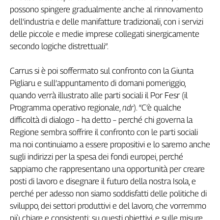
possono spingere gradualmente anche al rinnovamento
Genova,
dell’industria e delle manifatture tradizionali, con i servizi
il
sangue
delle piccole e medie imprese collegati sinergicamente
della
secondo logiche distrettuali”.
ragione
120
Carrus si è poi soffermato sul confronto con la Giunta
anni
Pigliaru e sull’appuntamento di domani pomeriggio,
Cgil
quando verrà illustrato alle parti sociali il Por Fesr (il
Collettiva
Programma operativo regionale,
ndr
). “C’è qualche
Academy
difficoltà di dialogo – ha detto – perché chi governa la
Collettiva
Regione sembra soffrire il confronto con le parti sociali
Play
ma noi continuiamo a essere propositivi e lo saremo anche
Rubriche
sugli indirizzi per la spesa dei fondi europei, perché
Collettiva
sappiamo che rappresentano una opportunità per creare
Talk
posti di lavoro e disegnare il futuro della nostra Isola, e
La
perché per adesso non siamo soddisfatti delle politiche di
settimana
sviluppo, dei settori produttivi e del lavoro, che vorremmo
Collettiva
più chiare e consistenti: su questi obiettivi, e sulle misure