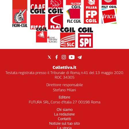
Collettiva.it
Testata registrata presso il Tribunale di Roma, n.41 del 13 maggio 2020.
ROC 34305
Direttore responsabile
Stefano Milani
Editore
FUTURA SRL, Corso d’Italia 27 00198 Roma
Chi siamo
La redazione
Contatti
Notizie sul tuo sito
La storia