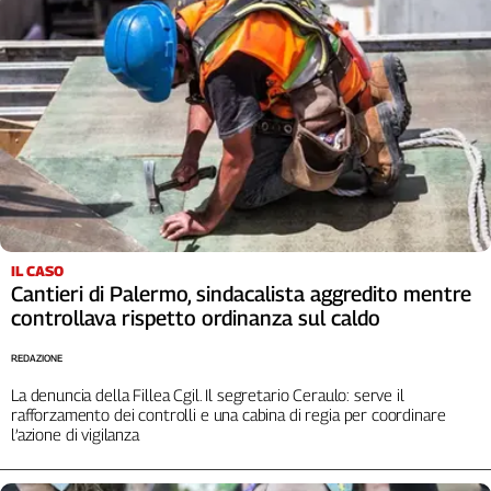
Liguria
Lombardia
Marche
Piemonte
Puglia
Sardegna
Sicilia
Toscana
Trentino
Umbria
IL CASO
Valle
Cantieri di Palermo, sindacalista aggredito mentre
D'Aosta
controllava rispetto ordinanza sul caldo
Veneto
REDAZIONE
Archivio
La denuncia della Fillea Cgil. Il segretario Ceraulo: serve il
Storico
rafforzamento dei controlli e una cabina di regia per coordinare
1955-
l’azione di vigilanza
2014