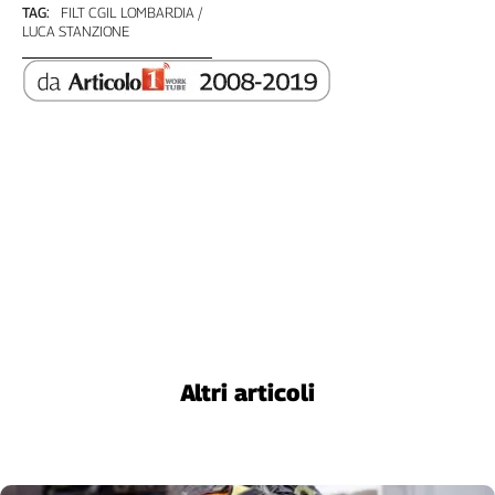
TAG:
FILT CGIL LOMBARDIA
L'Italia
LUCA STANZIONE
nel
Lavoro
Territori
Abruzzo-
Molise
Alto
Adige
Basilicata
Calabria
Campania
Emilia-
Romagna
Altri articoli
Friuli
Venezia
Giulia
Lazio