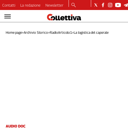
Contatti
La redazione
Newsletter
Video
Podcast
Home page
>
Archivio Storico
>
RadioArticolo1
>
La logistica del caporale
Dirette
Longform
Copertine
Economia
Lavoro
Ambiente
Diritti
Welfare
Italia
Internazionale
Culture
Categorie
AUDIO DOC