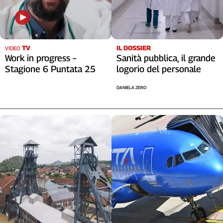
Liguria
Lombardia
Marche
Piemonte
TV
IL DOSSIER
VIDEO
Puglia
Work in progress –
Sanità pubblica, il grande
Sardegna
Stagione 6 Puntata 25
logorio del personale
Sicilia
DANIELA ZERO
Toscana
Trentino
Umbria
Valle
D'Aosta
Veneto
Archivio
Storico
1955-
2014