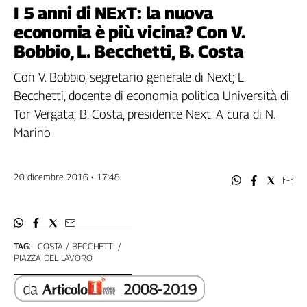
Filcams
I 5 anni di NExT: la nuova
Filctem
economia è più vicina? Con V.
Fillea
Bobbio, L. Becchetti, B. Costa
Filt
Con V. Bobbio, segretario generale di Next; L.
Fiom
Becchetti, docente di economia politica Università di
Fisac
Tor Vergata; B. Costa, presidente Next. A cura di N.
Flai
Marino
Flc
Fp
Nidil
20 dicembre 2016 • 17:48
Slc
Spi
Inca
Caaf
TAG:
COSTA
BECCHETTI
PIAZZA DEL LAVORO
Speciali
G8
di