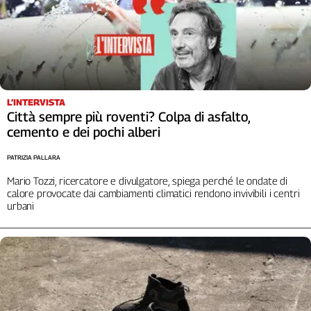
Girasoli
Il
Sassolino
Linea
Economica
Tech
It
L’INTERVISTA
Città sempre più roventi? Colpa di asfalto,
Easy
cemento e dei pochi alberi
Inserti
PATRIZIA PALLARA
Idea
Mario Tozzi, ricercatore e divulgatore, spiega perché le ondate di
Diffusa
calore provocate dai cambiamenti climatici rendono invivibili i centri
InFlai
urbani
Le
trasmissioni
tv
Work
in
Progress