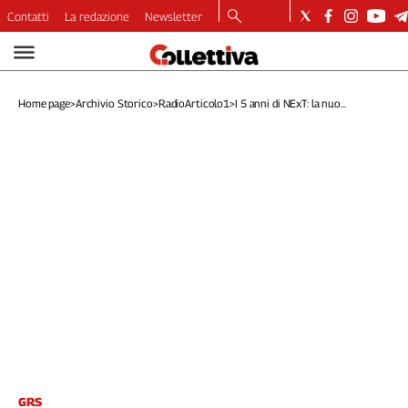
Contatti
La redazione
Newsletter
Video
Podcast
Home page
>
Archivio Storico
>
RadioArticolo1
>
I 5 anni di NExT: la nuo...
Dirette
Longform
Copertine
Economia
Lavoro
Ambiente
Diritti
Welfare
Italia
Internazionale
Culture
Categorie
GRS