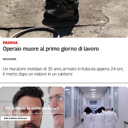
L'Italia
nel
Lavoro
Territori
Abruzzo-
PADOVA
Molise
Operaio muore al primo giorno di lavoro
Alto
Adige
REDAZIONE
Basilicata
Un muratore moldavo di 35 anni, arrivato in Italia da appena 24 ore,
è morto dopo un malore in un cantiere
Calabria
Campania
Emilia-
Romagna
Friuli
Venezia
Giulia
Lazio