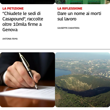
Liguria
Lombardia
LA RIFLESSIONE
LA PETIZIONE
Dare un nome ai morti
“Chiudete le sedi di
Marche
sul lavoro
Casapound”, raccolte
Piemonte
oltre 10mila firme a
Puglia
GIUSEPPE CHIANTERA
Genova
Sardegna
ANTONIA FAMA
Sicilia
Toscana
Trentino
Umbria
Valle
D'Aosta
Veneto
Archivio
Storico
1955-
2014