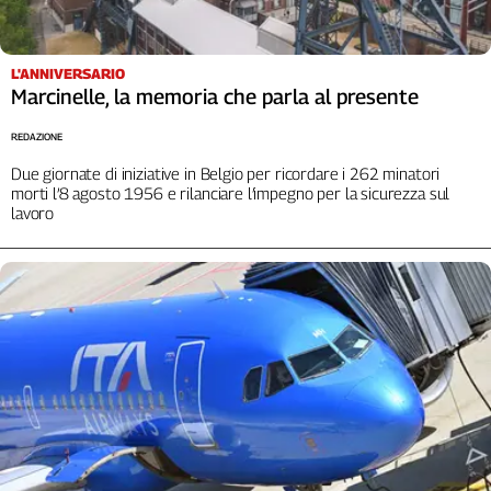
Girasoli
Il
Sassolino
L'ANNIVERSARIO
Linea
Marcinelle, la memoria che parla al presente
Economica
Tech
REDAZIONE
It
Due giornate di iniziative in Belgio per ricordare i 262 minatori
Easy
morti l’8 agosto 1956 e rilanciare l’impegno per la sicurezza sul
lavoro
Inserti
Idea
Diffusa
InFlai
Le
trasmissioni
tv
Work
in
Progress