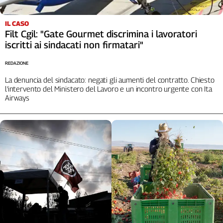
L'Italia
nel
IL CASO
Lavoro
Filt Cgil: "Gate Gourmet discrimina i lavoratori
iscritti ai sindacati non firmatari"
Territori
REDAZIONE
Abruzzo-
La denuncia del sindacato: negati gli aumenti del contratto. Chiesto
Molise
l'intervento del Ministero del Lavoro e un incontro urgente con Ita
Alto
Airways
Adige
Basilicata
Calabria
Campania
Emilia-
Romagna
Friuli
Venezia
Giulia
Lazio