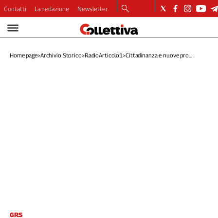
Contatti
La redazione
Newsletter
Video
Podcast
Home page
>
Archivio Storico
>
RadioArticolo1
>
Cittadinanza e nuove pro...
Dirette
Longform
Copertine
Economia
Lavoro
Ambiente
Diritti
Welfare
Italia
Internazionale
Culture
Categorie
GRS