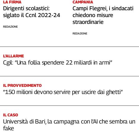
LA FIRMA
CAMPANIA
Cerca
Dirigenti scolastici:
Campi Flegrei, i sindacati
siglato il Ccnl 2022-24
chiedono misure
straordinarie
REDAZIONE
Contatti
REDAZIONE
La
redazione
L’ALLARME
Cgil: “Una follia spendere 22 miliardi in armi”
Newsletter
IL PROVVEDIMENTO
Social
“150 milioni devono servire per uscire dai ghetti”
IL CASO
Università di Bari, la campagna con l’AI che sembra un
fake