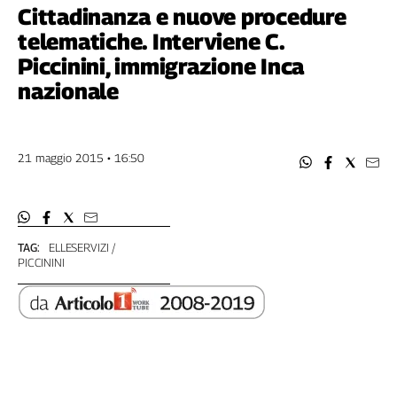
Filcams
Cittadinanza e nuove procedure
Filctem
telematiche. Interviene C.
Fillea
Piccinini, immigrazione Inca
Filt
nazionale
Fiom
Fisac
Flai
21 maggio 2015 • 16:50
Flc
Fp
Nidil
Slc
TAG:
ELLESERVIZI
PICCININI
Spi
Inca
Caaf
Speciali
G8
di