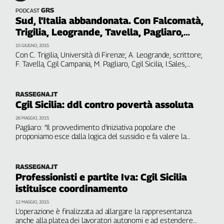
GRS
PODCAST
Sud, l'Italia abbandonata. Con Falcomatà,
Trigilia, Leogrande, Tavella, Pagliaro,
Sales, Bianchi
15 GIUGNO, 2015
Con C. Trigilia, Università di Firenze; A. Leogrande, scrittore;
F. Tavella, Cgil Campania, M. Pagliaro, Cgil Sicilia, I.Sales,
Università Suor Orsola Benincasa di Napoli;G. Falcomatà,
Sindaco Reggio Calabria; A. Bianchi, Università Reggio
Calabria
RASSEGNA.IT
Cgil Sicilia: ddl contro povertà assoluta
26 MAGGIO, 2015
Pagliaro: “Il provvedimento d'iniziativa popolare che
proponiamo esce dalla logica del sussidio e fa valere la
dignità delle persone”. Oggi conferenza stampa all'Ars del
comitato promotore
RASSEGNA.IT
Professionisti e partite Iva: Cgil Sicilia
istituisce coordinamento
12 MAGGIO, 2015
L'operazione è finalizzata ad allargare la rappresentanza
anche alla platea dei lavoratori autonomi e ad estendere