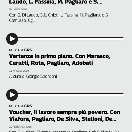
Laudo, L. Fassina, M. Pagliaro e S.
Liguria
Camusso
Lombardia
5 LUGLIO, 2016
Con G. Di Laudo, CdL Chieti; L. Fassina, M. Pagliaro, e S.
Marche
Camusso, Cgil
Piemonte
Puglia
Sardegna
Sicilia
GRS
PODCAST
Vertenze in primo piano. Con Marasco,
Toscana
Cerutti, Rota, Pagliaro, Adobati
Trentino
Umbria
11 MAGGIO, 2016
A cura di Giorgio Sbordoni
Valle
D'Aosta
Veneto
Archivio
GRS
PODCAST
Storico
Voucher, il lavoro sempre più povero. Con
1955-
Viafora, Pagliaro, De Silva, Stelloni, De
2014
Angelis
29 FEBBRAIO, 2016
Con E. Viafora, Filcams Veneto; M. Pagliaro, Cgil Sicilia; M. De