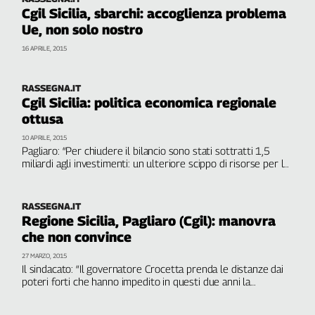
Cgil Sicilia, sbarchi: accoglienza problema
Ue, non solo nostro
16 APRILE, 2015
RASSEGNA.IT
Cgil Sicilia: politica economica regionale
ottusa
10 APRILE, 2015
Pagliaro: “Per chiudere il bilancio sono stati sottratti 1,5
miliardi agli investimenti: un ulteriore scippo di risorse per lo
sviluppo. In tal modo, non si può uscire dalla crisi nè si
cresce”
RASSEGNA.IT
Regione Sicilia, Pagliaro (Cgil): manovra
che non convince
27 MARZO, 2015
Il sindacato: “Il governatore Crocetta prenda le distanze dai
poteri forti che hanno impedito in questi due anni la
qualificazione della spesa pubblica”