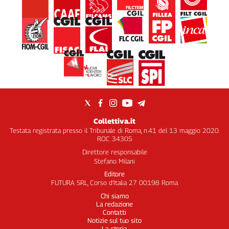
Collettiva.it
Testata registrata presso il Tribunale di Roma, n.41 del 13 maggio 2020.
ROC 34305
Direttore responsabile
Stefano Milani
Editore
FUTURA SRL, Corso d’Italia 27 00198 Roma
Chi siamo
La redazione
Contatti
Notizie sul tuo sito
La storia