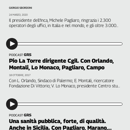
Filcams
GIORGIO SBORDONI
Filctem
24 MARZO, 2020
Fillea
Il presidente dell’Inca, Michele Pagliaro, ringrazia i 2.300
operatori degli uffici, in Italia e nel mondo, e gli oltre 3.000
Filt
volontari che sono impegnati ad assicurare i servizi.
Fiom
L’obiettivo del patronato resta la sicurezza di lavoratori e
cittadini
Fisac
Flai
GRS
PODCAST
Flc
Pio La Torre dirigente Cgil. Con Orlando,
Fp
Montali, Lo Monaco, Pagliaro, Campo
Nidil
18 OTTOBRE, 2017
Slc
Con L. Orlando, Sindaco di Palermo; E. Montali, ricercatore
Fondazione Di Vittorio; V. Lo Monaco, presidente Centro studi
Spi
Pio La Torre; M. Pagliaro, segretario generale Cgil Sicilia; E.
Inca
Campo, segretario generale Cgil Palermo
Caaf
Speciali
GRS
PODCAST
Una sanità pubblica, forte, di qualità.
G8
Anche in Sicilia. Con Pagliaro, Marano,
di