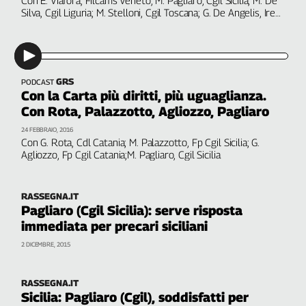
Silva, Cgil Liguria; M. Stelloni, Cgil Toscana; G. De Angelis, Ires
Cerca
Emilia-Romagna
Contatti
GRS
PODCAST
Con la Carta più diritti, più uguaglianza.
La
Con Rota, Palazzotto, Agliozzo, Pagliaro
redazione
24 FEBBRAIO, 2016
Con G. Rota, Cdl Catania; M. Palazzotto, Fp Cgil Sicilia; G.
Agliozzo, Fp Cgil Catania;M. Pagliaro, Cgil Sicilia
Newsletter
Social
RASSEGNA.IT
Pagliaro (Cgil Sicilia): serve risposta
immediata per precari siciliani
2 DICEMBRE, 2015
RASSEGNA.IT
Sicilia: Pagliaro (Cgil), soddisfatti per