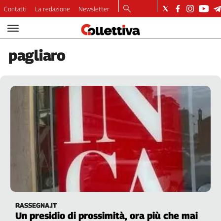
Contatti
La redazione
Newsletter
Video
Podcast
pagliaro
Dirette
Longform
Copertine
Economia
Lavoro
Ambiente
Diritti
Welfare
Italia
Internazionale
Culture
RASSEGNA.IT
Categorie
Un presidio di prossimità, ora più che mai