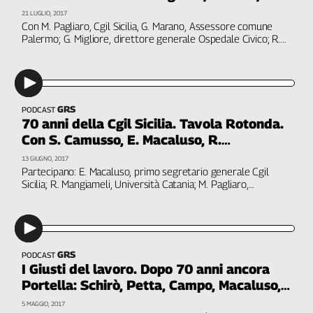
Migliore, Dettori
21 LUGLIO, 2017
Genova,
Con M. Pagliaro, Cgil Sicilia, G. Marano, Assessore comune
il
Palermo; G. Migliore, direttore generale Ospedale Civico; R.
sangue
Dettori, Cgil
della
ragione
120
anni
GRS
PODCAST
Cgil
70 anni della Cgil Sicilia. Tavola Rotonda.
Con S. Camusso, E. Macaluso, R.
Collettiva
Mangiameli, M. Pagliaro
Academy
13 GIUGNO, 2017
Partecipano: E. Macaluso, primo segretario generale Cgil
Sicilia; R. Mangiameli, Università Catania; M. Pagliaro,
Collettiva
segretario generale Cgil Sicilia; S. Camusso, segretario
Play
generale Cgil. Coordina G. Paterniti, vicedirettore Tgr
Rubriche
Collettiva
Talk
GRS
PODCAST
I Giusti del lavoro. Dopo 70 anni ancora
La
Portella: Schirò, Petta, Campo, Macaluso,
settimana
Collettiva
Bindi, Camusso
5 MAGGIO, 2017