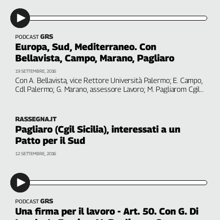
L'Italia
nel
Lavoro
GRS
PODCAST
Europa, Sud, Mediterraneo. Con
Territori
Bellavista, Campo, Marano, Pagliaro
Abruzzo-
19 SETTEMBRE, 2016
Molise
Con A. Bellavista, vice Rettore Università Palermo; E. Campo,
Cdl Palermo; G. Marano, assessore Lavoro; M. Pagliarom Cgil
Alto
Sicilia;
Adige
Basilicata
RASSEGNA.IT
Pagliaro (Cgil Sicilia), interessati a un
Calabria
Patto per il Sud
Campania
Emilia-
12 SETTEMBRE, 2016
Romagna
Friuli
Venezia
Giulia
GRS
PODCAST
Una firma per il lavoro - Art. 50. Con G. Di
Lazio