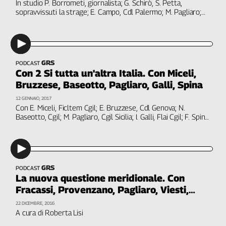
In studio P. Borrometi, giornalista; G. Schirò, S. Petta,
Girasoli
sopravvissuti la strage; E. Campo, Cdl Palermo; M. Pagliaro;
Il
Cgil Sicilia; R. Bindi, Commissione parlamentare antimafia; L.
Sassolino
Orlando, sindaco di Palermo; E. Macaluso, sindacalista, S.
Camusso, Cgil
Linea
Economica
GRS
Tech
PODCAST
Con 2 Si tutta un'altra Italia. Con Miceli,
It
Bruzzese, Baseotto, Pagliaro, Galli, Spina
Easy
12 GENNAIO, 2017
Inserti
Con E. Miceli, Ficltem Cgil; E. Bruzzese, Cdl Genova; N.
Baseotto, Cgil; M. Pagliaro, Cgil Sicilia; I. Galli, Flai Cgil; F. Spina,
Idea
Cdl Campobasso
Diffusa
InFlai
GRS
Le
PODCAST
trasmissioni
La nuova questione meridionale. Con
tv
Fracassi, Provenzano, Pagliaro, Viesti,
Schiavella, Gesmundo
Work
22 DICEMBRE, 2016
A cura di Roberta Lisi
in
Progress